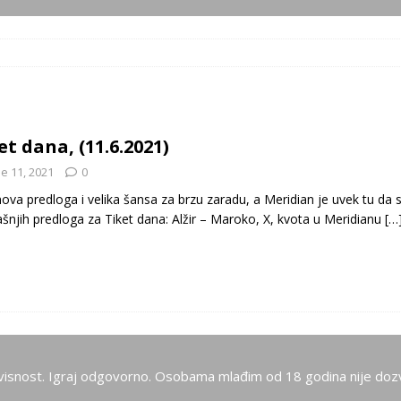
et dana, (11.6.2021)
e 11, 2021
0
ova predloga i velika šansa za brzu zaradu, a Meridian je uvek tu da
ašnjih predloga za Tiket dana: Alžir – Maroko, X, kvota u Meridianu
[…
visnost. Igraj odgovorno. Osobama mlađim od 18 godina nije dozv