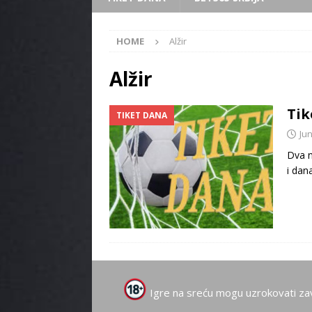
HOME
Alžir
Alžir
Tik
TIKET DANA
Jun
Dva n
i dan
Igre na sreću mogu uzrokovati za