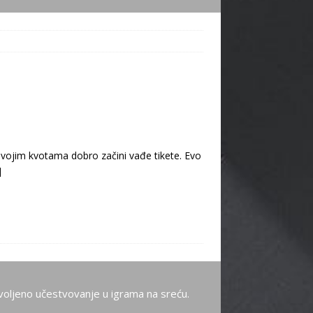
 svojim kvotama dobro začini vađe tikete. Evo
]
oljeno učestvovanje u igrama na sreću.