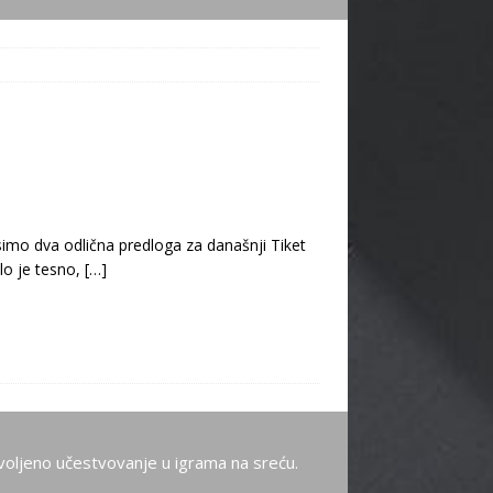
imo dva odlična predloga za današnji Tiket
lo je tesno,
[…]
oljeno učestvovanje u igrama na sreću.