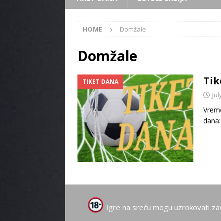
HOME
Domžale
Domžale
Tik
TIKET DANA
Jul
Vreme
dana:
Igre na sreću mogu uzrokovati za