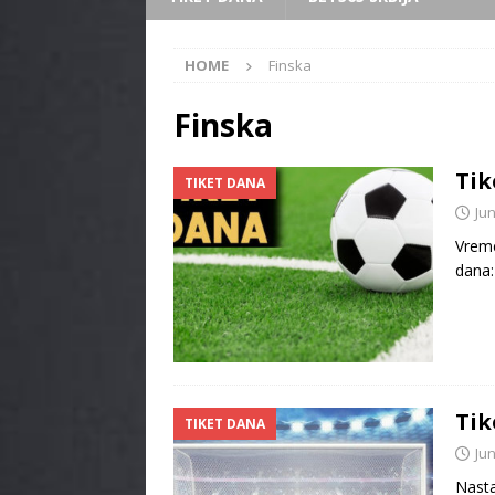
HOME
Finska
Finska
Tik
TIKET DANA
Jun
Vreme
dana:
Tik
TIKET DANA
Jun
Nasta