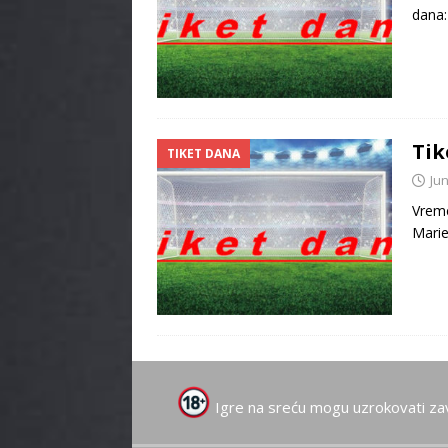
dana:
Tik
TIKET DANA
Jun
Vreme
Marie
Igre na sreću mogu uzrokovati za