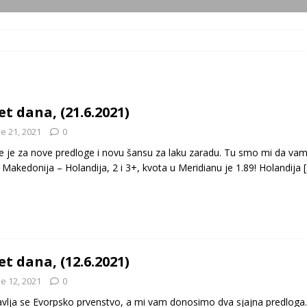
et dana, (21.6.2021)
e 21, 2021
0
 je za nove predloge i novu šansu za laku zaradu. Tu smo mi da vam
 Makedonija – Holandija, 2 i 3+, kvota u Meridianu je 1.89! Holandija
et dana, (12.6.2021)
e 12, 2021
0
vlja se Evorpsko prvenstvo, a mi vam donosimo dva sjajna predloga. 