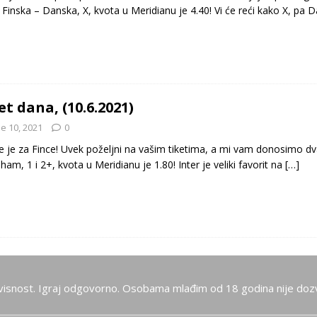
 Finska – Danska, X, kvota u Meridianu je 4.40! Vi će reći kako X, pa 
et dana, (10.6.2021)
e 10, 2021
0
 je za Fince! Uvek poželjni na vašim tiketima, a mi vam donosimo dva
ham, 1 i 2+, kvota u Meridianu je 1.80! Inter je veliki favorit na
[…]
visnost. Igraj odgovorno. Osobama mlađim od 18 godina nije dozv