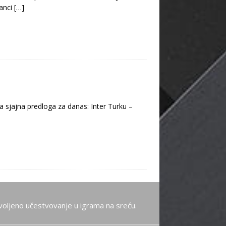
Danci
[…]
 sjajna predloga za danas: Inter Turku –
oljeno učestvovanje u igrama na sreću.