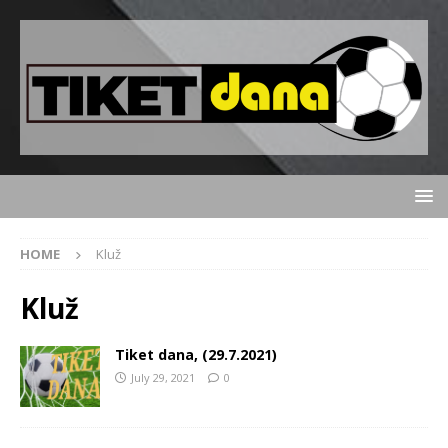
HOME
Kluž
Kluž
Tiket dana, (29.7.2021)
July 29, 2021
0