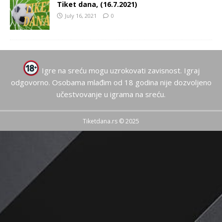
Tiket dana, (16.7.2021)
July 16, 2021
0
Igre na sreću mogu uzrokovati zavisnost. Igraj
odgovorno. Osobama mlađim od 18 godina nije dozvoljeno
učestvovanje u igrama na sreću.
Tiketdana.rs © 2025