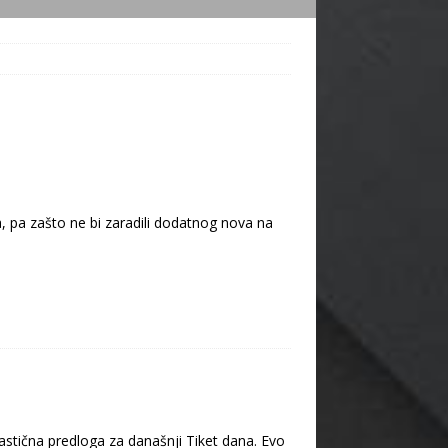
a, pa zašto ne bi zaradili dodatnog nova na
stična predloga za današnji Tiket dana. Evo