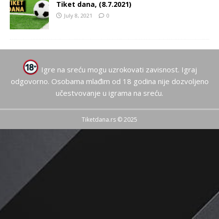
Tiket dana, (8.7.2021)
July 8, 2021
0
Igre na sreću mogu uzrokovati zavisnost. Igraj
odgovorno. Osobama mlađim od 18 godina nije dozvoljeno
učestvovanje u igrama na sreću.
Tiketdana.rs © 2025