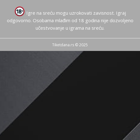
Igre na sreću mogu uzrokovati zavisnost. Igraj
odgovorno. Osobama mlađim od 18 godina nije dozvoljeno
učestvovanje u igrama na sreću.
Tiketdana.rs © 2025