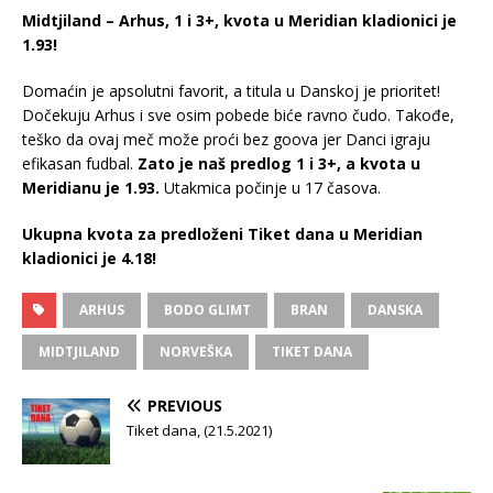
Midtjiland – Arhus, 1 i 3+, kvota u Meridian kladionici je
1.93!
Domaćin je apsolutni favorit, a titula u Danskoj je prioritet!
Dočekuju Arhus i sve osim pobede biće ravno čudo. Takođe,
teško da ovaj meč može proći bez goova jer Danci igraju
efikasan fudbal.
Zato je naš predlog 1 i 3+, a kvota u
Meridianu je 1.93.
Utakmica počinje u 17 časova.
Ukupna kvota za predloženi Tiket dana u Meridian
kladionici je 4.18!
ARHUS
BODO GLIMT
BRAN
DANSKA
MIDTJILAND
NORVEŠKA
TIKET DANA
PREVIOUS
Tiket dana, (21.5.2021)