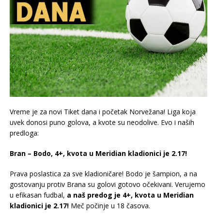
Vreme je za novi Tiket dana i početak Norvežana! Liga koja
uvek donosi puno golova, a kvote su neodolive. Evo i naših
predloga:
Bran – Bodo, 4+, kvota u Meridian kladionici je 2.17!
Prava poslastica za sve kladioničare! Bodo je šampion, a na
gostovanju protiv Brana su golovi gotovo očekivani. Verujemo
u efikasan fudbal,
a naš predog je 4+, kvota u Meridian
kladionici je 2.17!
Meč počinje u 18 časova.