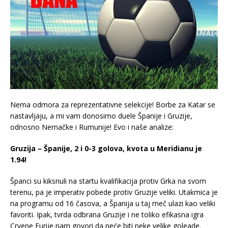
Nema odmora za reprezentativne selekcije! Borbe za Katar se
nastavljaju, a mi vam donosimo duele Španije i Gruzije,
odnosno Nemačke i Rumunije! Evo i naše analize:
Gruzija – Španije, 2 i 0-3 golova, kvota u Meridianu je
1.94!
Španci su kiksnuli na startu kvalifikacija protiv Grka na svom
terenu, pa je imperativ pobede protiv Gruzije veliki. Utakmica je
na programu od 16 časova, a Španija u taj meč ulazi kao veliki
favoriti. Ipak, tvrda odbrana Gruzije i ne toliko efikasna igra
Crvene Furije nam govori da neće biti neke velike goleade.