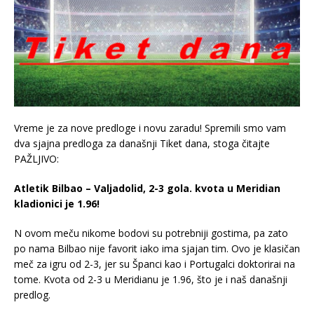
Vreme je za nove predloge i novu zaradu! Spremili smo vam
dva sjajna predloga za današnji Tiket dana, stoga čitajte
PAŽLJIVO:
Atletik Bilbao – Valjadolid, 2-3 gola. kvota u Meridian
kladionici je 1.96!
N ovom meču nikome bodovi su potrebniji gostima, pa zato
po nama Bilbao nije favorit iako ima sjajan tim. Ovo je klasičan
meč za igru od 2-3, jer su Španci kao i Portugalci doktorirai na
tome. Kvota od 2-3 u Meridianu je 1.96, što je i naš današnji
predlog.