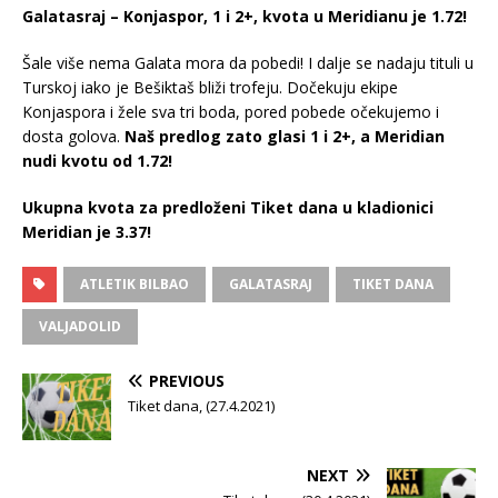
Galatasraj – Konjaspor, 1 i 2+, kvota u Meridianu je 1.72!
Šale više nema Galata mora da pobedi! I dalje se nadaju tituli u
Turskoj iako je Bešiktaš bliži trofeju. Dočekuju ekipe
Konjaspora i žele sva tri boda, pored pobede očekujemo i
dosta golova.
Naš predlog zato glasi 1 i 2+, a Meridian
nudi kvotu od 1.72!
Ukupna kvota za predloženi Tiket dana u kladionici
Meridian je 3.37!
ATLETIK BILBAO
GALATASRAJ
TIKET DANA
VALJADOLID
PREVIOUS
Tiket dana, (27.4.2021)
NEXT