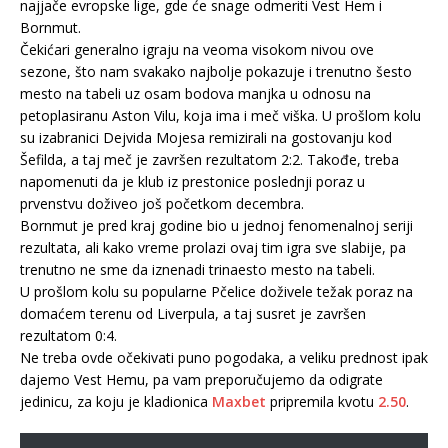
najjače evropske lige, gde će snage odmeriti Vest Hem i
Bornmut.
Čekićari generalno igraju na veoma visokom nivou ove
sezone, što nam svakako najbolje pokazuje i trenutno šesto
mesto na tabeli uz osam bodova manjka u odnosu na
petoplasiranu Aston Vilu, koja ima i meč viška. U prošlom kolu
su izabranici Dejvida Mojesa remizirali na gostovanju kod
Šefilda, a taj meč je završen rezultatom 2:2. Takođe, treba
napomenuti da je klub iz prestonice poslednji poraz u
prvenstvu doživeo još početkom decembra.
Bornmut je pred kraj godine bio u jednoj fenomenalnoj seriji
rezultata, ali kako vreme prolazi ovaj tim igra sve slabije, pa
trenutno ne sme da iznenadi trinaesto mesto na tabeli.
U prošlom kolu su popularne Pčelice doživele težak poraz na
domaćem terenu od Liverpula, a taj susret je završen
rezultatom 0:4.
Ne treba ovde očekivati puno pogodaka, a veliku prednost ipak
dajemo Vest Hemu, pa vam preporučujemo da odigrate
jedinicu, za koju je kladionica
Maxbet
pripremila kvotu
2.50
.