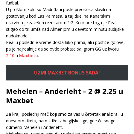
fudbal.
U prošlom kolu su Madriđani posle preokreta slavili na
gostovanju kod Las Palmasa, a taj duel na Kanarskim
ostrvima je završen rezultatom 1:2. Kolo pre toga je Real
stigao do trijumfa nad Almerijom u devetom minutu sudijske
nadoknade.
Real u poslednje vreme dosta lako prima, ali i postiže golove,
pa je najrealnije da se ovde probate sa igrom GG uz kvotu
2.10
u
Maxbetu
.
UZMI MAXBET BONUS SADA!
Mehelen – Anderleht – 2 @ 2.25 u
Maxbet
Za kraj, poslednji meč koji smo za vas u četvrtak analizirali u
dnevnom tiketu, nam stiže iz belgijske lige, gde će snage
odmeriti Mehelen i Anderleht.
Mehelen se u ovom trenutku nalazi na osmom mestu na