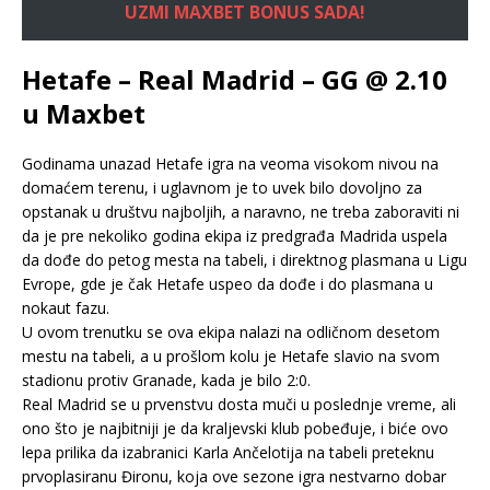
UZMI MAXBET BONUS SADA!
Hetafe – Real Madrid – GG @ 2.10
u Maxbet
Godinama unazad Hetafe igra na veoma visokom nivou na
domaćem terenu, i uglavnom je to uvek bilo dovoljno za
opstanak u društvu najboljih, a naravno, ne treba zaboraviti ni
da je pre nekoliko godina ekipa iz predgrađa Madrida uspela
da dođe do petog mesta na tabeli, i direktnog plasmana u Ligu
Evrope, gde je čak Hetafe uspeo da dođe i do plasmana u
nokaut fazu.
U ovom trenutku se ova ekipa nalazi na odličnom desetom
mestu na tabeli, a u prošlom kolu je Hetafe slavio na svom
stadionu protiv Granade, kada je bilo 2:0.
Real Madrid se u prvenstvu dosta muči u poslednje vreme, ali
ono što je najbitniji je da kraljevski klub pobeđuje, i biće ovo
lepa prilika da izabranici Karla Ančelotija na tabeli preteknu
prvoplasiranu Đironu, koja ove sezone igra nestvarno dobar