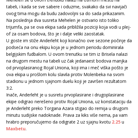
tabeli, i kada se sve sabere i oduzme, svakako da svi navijači
ovog tima mogu da budu zadovoljni sa do sada prikazanim.
Na poslednja dva susreta Mehelen je ostvario isto toliko
trijumfa, pa se ova ekipa sada približila poziciji koja vodi u plej-
of za osam bodova, što je i dalje veliki zaostatak.
U goste im stiže Anderleht koji konačno ove sezone počinje da
podseća na onu ekipu koja je u jednom periodu dominirala
belgijskim fudbalom. U ovom trenutku se tim iz Brisela nalazi
na drugom mestu na tabeli uz čak jedanaest bodova manjka
od prvoplasiranog Rojal Uniona, koji ima i meč viška pošto je
ova ekipa u prošlom kolu slavila protiv Molenbeka na svom
stadionu u jednom sjajnom duelu koji je završen rezultatom
3:2.
Inače, Anderleht je u susretu prvoplasirane i drugoplasirane
ekipe odigrao nerešeno protiv Rojal Uniona, uz konstataciju da
je Anderleht preko Torgana Azara stigao do remija u drugom
minutu sudijske nadoknade. Prava za kiks više nema, pa vam
hrabro preporučujemo da odigrate 2 uz sjajnu kvotu
2.25
u
Maxbetu
.