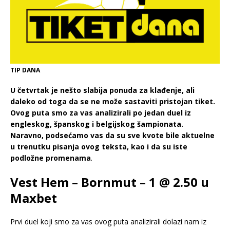
TIP DANA
U četvrtak je nešto slabija ponuda za klađenje, ali
daleko od toga da se ne može sastaviti pristojan tiket.
Ovog puta smo za vas analizirali po jedan duel iz
engleskog, španskog i belgijskog šampionata.
Naravno, podsećamo vas da su sve kvote bile aktuelne
u trenutku pisanja ovog teksta, kao i da su iste
podložne promenama
.
Vest Hem – Bornmut – 1 @ 2.50 u
Maxbet
Prvi duel koji smo za vas ovog puta analizirali dolazi nam iz