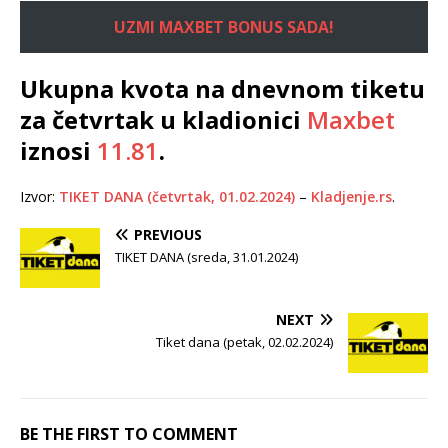
UZMI MAXBET BONUS SADA!
Ukupna kvota na dnevnom tiketu
za četvrtak u kladionici
Maxbet
iznosi
11.81
.
Izvor:
TIKET DANA (četvrtak, 01.02.2024)
–
Kladjenje.rs
.
PREVIOUS
TIKET DANA (sreda, 31.01.2024)
NEXT
Tiket dana (petak, 02.02.2024)
BE THE FIRST TO COMMENT