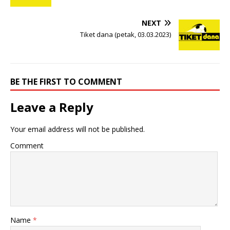
NEXT
Tiket dana (petak, 03.03.2023)
BE THE FIRST TO COMMENT
Leave a Reply
Your email address will not be published.
Comment
Name
*