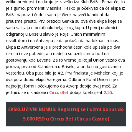
veliku prednost i na kraju je završio iza Klub Briža. Pehar će, to
je sigurno, promeniti vlasnika. Teško je očekivati da će ekipa iz
Briža napraviti čudo i sada je Genk najveći kandidat da
preuzme presto. Prvi pratioci Genka su ove dve ekipe koje se
sada sastaju u polufinalu belgijskog kupa. U prvoj utakmici
odigranoj u Briselu slavio je Rojal Union minimalnim
rezultatom i na Antverpu je da pokuša da nadoknadi minus.
Ekipa iz Antverpena je u prethodna četiri kola upisala po dva
remija i dve pobede, a u nedelju su uzeli samo bod na
gostovanju kod Levena. Za to vreme je Rojal Union vezao dva
poraza, prvo od Standarda u Briselu, a onda i na gostovanju
Vesterlou. Oba puta bilo je 4:2. Prvi finalista je Mehelen koji je
dva puta dobio ekipu Varegema. Odbrana Rojal Union nije u
najboljoj formi i očekujemo da Atverp dobije ovaj meč. Za
jedinicu se u kladionici
CircusBet
dobija koeficijent
2.55
.
EKSKLUZIVNI BONUS: Registruj se i uzmi bonus do
5.000 RSD u Circus Bet (Circus Casino)