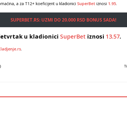
maćina, a za T12+ koeficijent u kladionici
SuperBet
iznosi
1.95
.
SUPERBET.RS: UZMI DO 20.000 RSD BONUS SADA!
etvrtak u kladionici
SuperBet
iznosi
13.57
.
ladjenje.rs
.
)
T