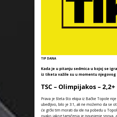
TIP DANA
Kada je u pitanju sedmica u kojoj se igr
iz tiketa važile su u momentu njegovog 
TSC – Olimpijakos – 2,2+
Prava je šteta što ekipa iz Bačke Topole nij
ubedljivo, bilo je 3:1, ali ne možemo da se o
će grčki tim morati da ide na pobedu u Topol
ovako jakog tamičenja je ispunjenje snova, a s