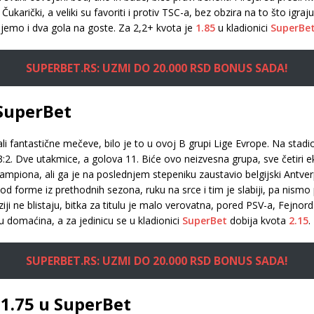
i Čukarički, a veliki su favoriti i protiv TSC-a, bez obzira na to što i
jemo i dva gola na goste. Za 2,2+ kvota je
1.85
u kladionici
SuperBe
SUPERBET.RS: UZMI DO 20.000 RSD BONUS SADA!
 SuperBet
i fantastične mečeve, bilo je to u ovoj B grupi Lige Evrope. Na sta
 3:2. Dve utakmice, a golova 11. Biće ovo neizvesna grupa, sve četiri e
ampiona, ali ga je na poslednjem stepeniku zaustavio belgijski Antver
 forme iz prethodnih sezona, ruku na srce i tim je slabiji, pa nismo 
iziji ne blistaju, bitka za titulu je malo verovatna, pored PSV-a, Fejn
 domaćina, a za jedinicu se u kladionici
SuperBet
dobija kvota
2.15
.
SUPERBET.RS: UZMI DO 20.000 RSD BONUS SADA!
 1.75 u SuperBet