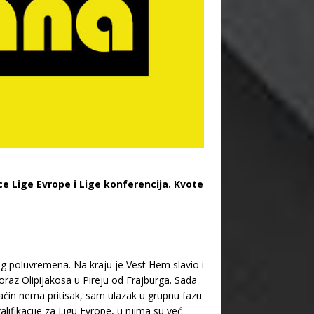
ce Lige Evrope i Lige konferencija. Kvote
og poluvremena. Na kraju je Vest Hem slavio i
oraz Olipijakosa u Pireju od Frajburga. Sada
maćin nema pritisak, sam ulazak u grupnu fazu
alifikacije za Ligu Evrope, u njima su već