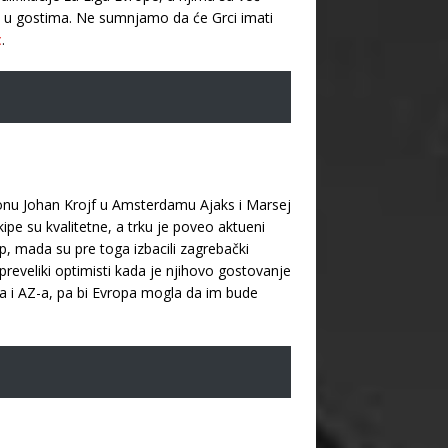
graju u gostima. Ne sumnjamo da će Grci imati
t
.
dionu Johan Krojf u Amsterdamu Ajaks i Marsej
kipe su kvalitetne, a trku je poveo aktueni
p, mada su pre toga izbacili zagrebački
preveliki optimisti kada je njihovo gostovanje
orda i AZ-a, pa bi Evropa mogla da im bude