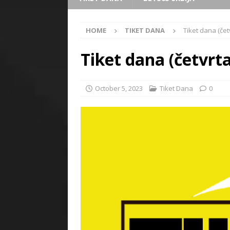
HOME
TIKET DANA
Tiket dana (čet
Tiket dana (četvrta
October 5, 2023
Tiket Dana
0