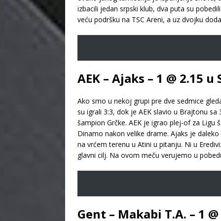
izbacili jedan srpski klub, dva puta su pobedil
veću podršku na TSC Areni, a uz dvojku doda
AEK – Ajaks – 1 @ 2.15 u
Ako smo u nekoj grupi pre dve sedmice gledal
su igrali 3:3, dok je AEK slavio u Brajtonu sa
šampion Grčke. AEK je igrao plej-of za Ligu š
Dinamo nakon velike drame. Ajaks je daleko od
na vrćem terenu u Atini u pitanju. Ni u Erediv
glavni cilj. Na ovom meču verujemo u pobedu
Gent – Makabi T.A. – 1 @