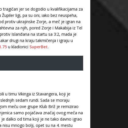
o tragičan jer se dogodio u kvalifikacijama za
u Župiler ligi, pa su oni, iako bez neuspeha,
d protiv ukrajinske Zorje, a meč je igran na
htevna za njih, pored Zorje i Makabija iz Tel
 protiv Islanđana na startu sa 3:2, mada je
akar drugi na kraju takmičenja i igraju u
1.75
u kladionici
SuperBet
.
i u timu Vikinga iz Stavangera, koji je
poslednjih sedam rundi. Sada se moraju
drugom meču ove grupe Klub Briž je remizirao
 činjenica samo pojačava značaj ovog meča na
ž je dalko od tima koji je ne tako davno igrao
ada nisu mnogo bolji, opet su na 4. mestu