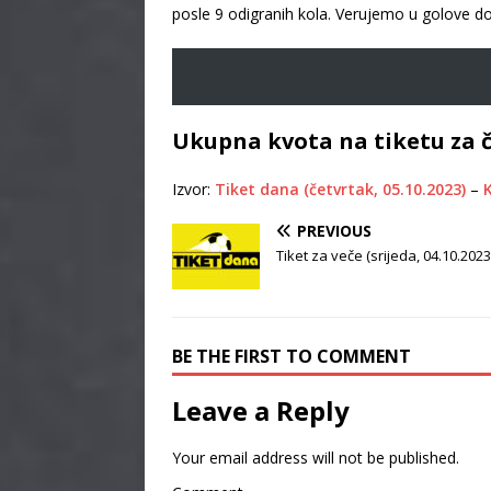
posle 9 odigranih kola. Verujemo u golove do
Ukupna kvota na tiketu za č
Izvor:
Tiket dana (četvrtak, 05.10.2023)
–
K
PREVIOUS
Tiket za veče (srijeda, 04.10.2023
BE THE FIRST TO COMMENT
Leave a Reply
Your email address will not be published.