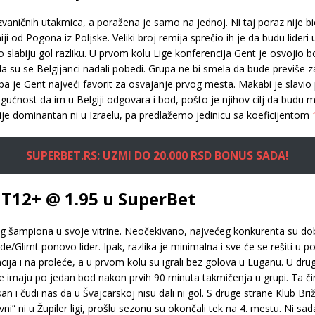
vaničnih utakmica, a poražena je samo na jednoj. Ni taj poraz nije bi
i od Pogona iz Poljske. Veliki broj remija sprečio ih je da budu lideri 
slabiju gol razliku. U prvom kolu Lige konferencija Gent je osvojio bo
a su se Belgijanci nadali pobedi. Grupa ne bi smela da bude previše za
k, pa je Gent najveći favorit za osvajanje prvog mesta. Makabi je slavio
gućnost da im u Belgiji odgovara i bod, pošto je njihov cilj da budu m
e nije dominantan ni u Izraelu, pa predlažemo jedinicu sa koeficijentom
SUPERBET.RS: UZMI DO 20.000 RSD BONUS SADA!
 T12+ @ 1.95 u SuperBet
g šampiona u svoje vitrine. Neočekivano, najvećeg konkurenta su dobil
/Glimt ponovo lider. Ipak, razlika je minimalna i sve će se rešiti u 
rencija i na proleće, a u prvom kolu su igrali bez golova u Luganu. U 
ipe imaju po jedan bod nakon prvih 90 minuta takmičenja u grupi. Ta
 i čudi nas da u Švajcarskoj nisu dali ni gol. S druge strane Klub Bri
vni” ni u Župiler ligi, prošlu sezonu su okončali tek na 4. mestu. Ni s