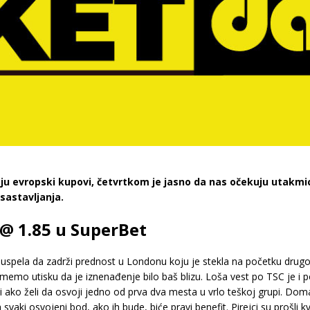
aju evropski kupovi, četvrtkom je jasno da nas očekuju utakmi
sastavljanja.
 @ 1.85 u SuperBet
e uspela da zadrži prednost u Londonu koju je stekla na početku drug
tmemo utisku da je iznenađenje bilo baš blizu. Loša vest po TSC je i p
i ako želi da osvoji jedno od prva dva mesta u vrlo teškoj grupi. Do
vaki osvojeni bod, ako ih bude, biće pravi benefit. Pirejci su prošli kv