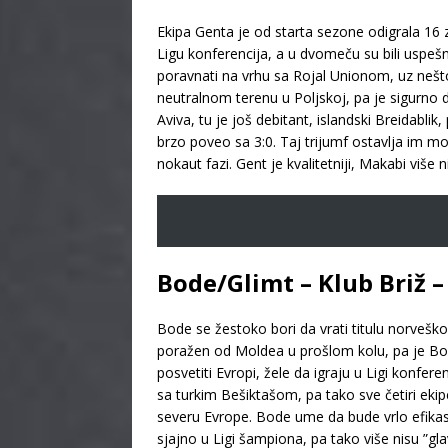
Ekipa Genta je od starta sezone odigrala 16 z
Ligu konferencija, a u dvomeču su bili uspešnij
poravnati na vrhu sa Rojal Unionom, uz nešto 
neutralnom terenu u Poljskoj, pa je sigurno d
Aviva, tu je još debitant, islandski Breidabli
brzo poveo sa 3:0. Taj trijumf ostavlja im mo
nokaut fazi. Gent je kvalitetniji, Makabi viš
Bode/Glimt – Klub Briž –
Bode se žestoko bori da vrati titulu norveško
poražen od Moldea u prošlom kolu, pa je Bode
posvetiti Evropi, žele da igraju u Ligi konfe
sa turkim Bešiktašom, pa tako sve četiri ek
severu Evrope. Bode ume da bude vrlo efikasan
sjajno u Ligi šampiona, pa tako više nisu ”gla