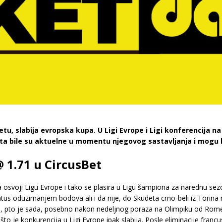
tetu, slabija evropska kupa. U Ligi Evrope i Ligi konferencija 
keta bile su aktuelne u momentu njegovog sastavljanja i mogu 
@ 1.71 u CircusBet
svoji Ligu Evrope i tako se plasira u Ligu šampiona za narednu sezo
tus oduzimanjem bodova ali i da nije, do Skudeta crno-beli iz Torina 
 pto je sada, posebno nakon nedeljnog poraza na Olimpiku od Rome
što je konkurencija u Ligi Evrope ipak slabija. Posle eliminacije franc