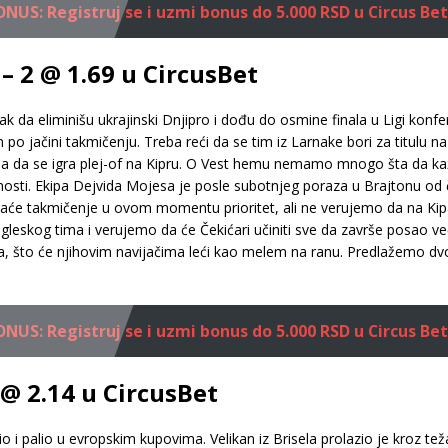
US: Registruj se i uzmi bonus do 5.000 RSD u Circus Bet
– 2 @ 1.69 u CircusBet
da eliminišu ukrajinski Dnjipro i dođu do osmine finala u Ligi konfere
m po jačini takmičenju. Treba reći da se tim iz Larnake bori za titulu 
a da se igra plej-of na Kipru. O Vest hemu nemamo mnogo šta da kaže
ućnosti. Ekipa Dejvida Mojesa je posle subotnjeg poraza u Brajtonu od
aće takmičenje u ovom momentu prioritet, ali ne verujemo da na Kipar
ngleskog tima i verujemo da će Čekićari učiniti sve da završe posao ve
a, što će njihovim navijačima leći kao melem na ranu. Predlažemo dvo
US: Registruj se i uzmi bonus do 5.000 RSD u Circus Bet
 @ 2.14 u CircusBet
 i palio u evropskim kupovima. Velikan iz Brisela prolazio je kroz tež