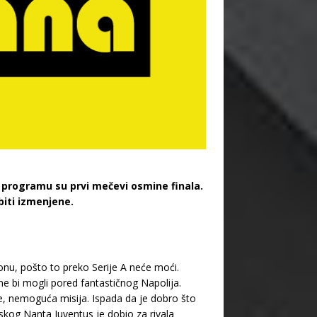
na programu su prvi mečevi osmine finala.
biti izmenjene.
nu, pošto to preko Serije A neće moći.
ne bi mogli pored fantastičnog Napolija.
, nemoguća misija. Ispada da je dobro što
uskog Nanta Juventus je dobio za rivala