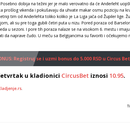
Posebno dobija na težini jer je malo verovatno da će Anderleht uopšte 
 prošlog vikenda i pokušavaju da uhvate makar osmu poziciju na kraj
itetniji tim od Anderlehta toliko koliko je La Liga jača od Župiler lig
jom, ali su pre toga gubili četiri puta u nizu. Pored poraza od Barselo
obeda u sezoni. I pore tih poraza nalaze se na visokom 6. mestu i i
ti da naprave čudo. U meču sa Belgijancima su favoriti i očekujemo nj
US: Registruj se i uzmi bonus do 5.000 RSD u Circus Bet
etvrtak u kladionici
CircusBet
iznosi
10.95
.
ladjenje.rs
.
T