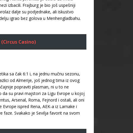
i izbacili. Frajburg je bio još uspešniji
rolaz dalje su podjednake, ali iskustvo
edelju igrao bez golova u Menhengladbahu.
 (Circus Casino)
etika sa čak 6:1 i, na jednu mučnu sezonu,
razlici od Almerije, još jednog tima iz ovog
jnije popraviti plasman, ni u to ne
 da su pravi majstori za Ligu Evrope u kojoj
tus, Arsenal, Roma, Fejnord i ostali, ali oni
ge Evrope ispred Rena, AEK-a iz Larnake i
ve faze. Svakako je Sevilja favorit na svom