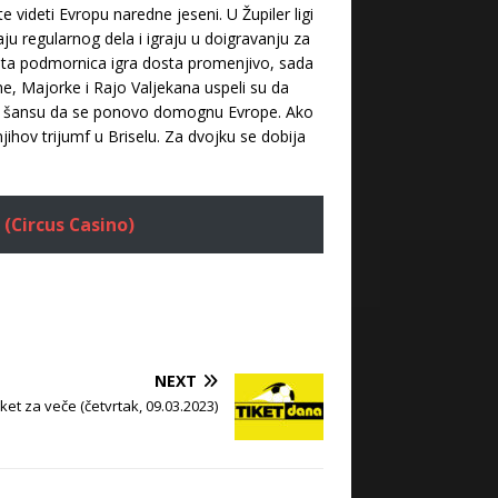
videti Evropu naredne jeseni. U Župiler ligi
u regularnog dela i igraju u doigravanju za
e. Žuta podmornica igra dosta promenjivo, sada
ne, Majorke i Rajo Valjekana uspeli su da
maju šansu da se ponovo domognu Evrope. Ako
ihov trijumf u Briselu. Za dvojku se dobija
 (Circus Casino)
NEXT
iket za veče (četvrtak, 09.03.2023)