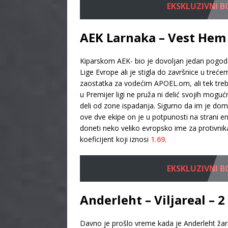
EKSKLUZIVNI BON
AEK Larnaka – Vest Hem 
Kiparskom AEK- bio je dovoljan jedan pogodak 
Lige Evrope ali je stigla do završnice u treće
zaostatka za vodećim APOEL.om, ali tek treb
u Premijer ligi ne pruža ni delić svojih mog
deli od zone ispadanja. Sigurno da im je dom
ove dve ekipe on je u potpunosti na strani e
doneti neko veliko evropsko ime za protivnik
koeficijent koji iznosi
1.69
.
EKSKLUZIVNI BON
Anderleht – Viljareal – 2
Davno je prošlo vreme kada je Anderleht žario