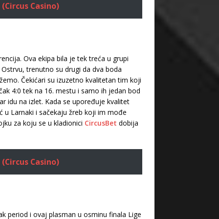
 (Circus Casino)
ncija. Ova ekipa bila je tek treća u grupi
na Ostrvu, trenutno su drugi da dva boda
mo. Čekićari su izuzetno kvalitetan tim koji
 čak 4:0 tek na 16. mestu i samo ih jedan bod
 idu na izlet. Kada se upoređuje kvalitet
ć u Larnaki i sačekaju žreb koji im mođe
jku za koju se u kladionici
CircusBet
dobija
 (Circus Casino)
ak period i ovaj plasman u osminu finala Lige