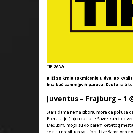
TIP DANA
Bliži se kraju takmičenje u dva, po kvali
Ima baš zanimljivih parova. Kvote iz ti
Juventus – Frajburg – 1 
Stara dama nema izbora, mora da pokuša da o
Poznata je činjenica da je Savez kaznio Juven
Međutim, mogli su do barem četvrtog mesta,
se nisu probili u nkaut fazu Lige šampiona po