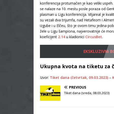
konferencija protumačen je kao veliki uspeh. 
se nalaze na 10. mestu posle poraza od Genta
plasman u Ligu konferencija. Viljareal je kval
su vezali dva trijumfa, nad Hetafeom i Almeri
izgube i u Elčeu, što je ovom timu jedina p
žele u Ligu šampiona, najverovatnije će mora
koeficijent
2.14
u kladionici
CircusBet
.
EKSKLUZIVNI BON
Ukupna kvota na tiketu za č
Izvor:
Tiket dana (četvrtak, 09.03.2023)
–
K
PREVIOUS
Tiket dana (sreda, 08.03.2023)