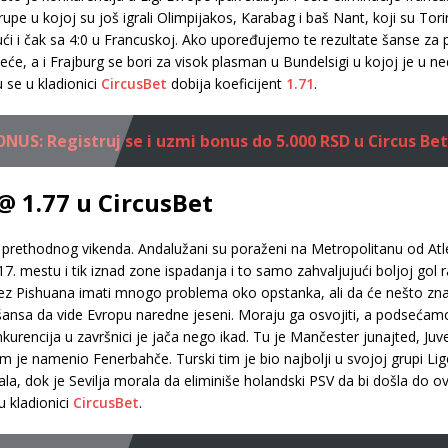
pe u kojoj su još igrali Olimpijakos, Karabag i baš Nant, koji su Torinez
kući i čak sa 4:0 u Francuskoj. Ako upoređujemo te rezultate šanse za p
e, a i Frajburg se bori za visok plasman u Bundelsigi u kojoj je u n
se u kladionici
CircusBet
dobija koeficijent
1.71
.
US: Registruj se i uzmi bonus do 5.000 RSD u Circus Bet
 @ 1.77 u CircusBet
i prethodnog vikenda. Andalužani su poraženi na Metropolitanu od Atl
 17. mestu i tik iznad zone ispadanja i to samo zahvaljujući boljoj gol 
ez Pishuana imati mnogo problema oko opstanka, ali da će nešto znača
 šansa da vide Evropu naredne jeseni. Moraju ga osvojiti, a podsećamo
urencija u završnici je jača nego ikad. Tu je Mančester junajted, Juven
m je namenio Fenerbahče. Turski tim je bio najbolji u svojoj grupi Li
nala, dok je Sevilja morala da eliminiše holandski PSV da bi došla do o
u kladionici
CircusBet
.