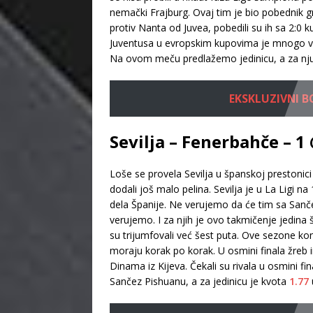
nemački Frajburg. Ovaj tim je bio pobednik gru
protiv Nanta od Juvea, pobedili su ih sa 2:0 
Juventusa u evropskim kupovima je mnogo već
Na ovom meču predlažemo jedinicu, a za nju 
EKSKLUZIVNI BON
Sevilja – Fenerbahče – 1
Loše se provela Sevilja u španskoj prestonic
dodali još malo pelina. Sevilja je u La Ligi na
dela Španije. Ne verujemo da će tim sa Sanč
verujemo. I za njih je ovo takmičenje jedina
su trijumfovali već šest puta. Ove sezone konk
moraju korak po korak. U osmini finala žreb i
Dinama iz Kijeva. Čekali su rivala u osmini fi
Sančez Pishuanu, a za jedinicu je kvota
1.77