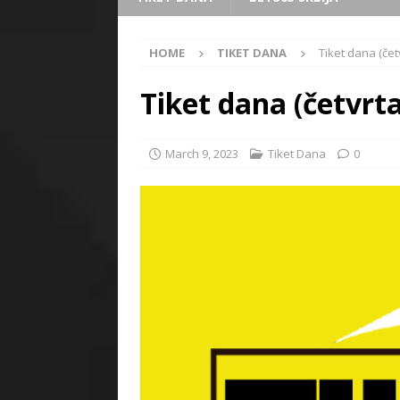
HOME
TIKET DANA
Tiket dana (čet
Tiket dana (četvrta
March 9, 2023
Tiket Dana
0