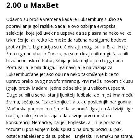
2.00 u MaxBet
Odavno su prošla vremena kada je Luksemburg služio za
popravljanje gol razlike. Sada je ovo ozbiljna evropska
selekcija, koja još uvek ne uspeva da se plasira na neko veliko
takmičenje, ali retko ko može da računa na sigurne bodove
protiv njih. U Ligi nacija su u C diviziji, mogli su i u B, ali im je
žreb u grupu ubacio Tursku, pa su na kraju bili drugi. Nisu bili
blizu ni odlaska u Katar, Srbija je bila najbolja u toj grupi a
Portugalija je bila druga. Liga navcija je najvažnija za
Luksemburžane jer ako odu na neko takmičenje biće to
upravo preko ovog novoformiranog. Prvi meč u novom ciklusu
igraju protiv Mađara, jedne od selekcija u velikom uspeonu.
Dugo su bili u senci, stariji ljubitelji fudbala, ao ih još ima među
živima, sećaju se ”Lake konjice”, a tek u poslednjih par godina
Mađarska ponovo ima čime da se podiči. Igraju u A diviziji Lige
nacija, malo je nedostajalo da osvoje prvo mesto u
konkurenciji Nemačke, Italije i Engleske, ali ih je poraz od
”Azura” u poslednjem kolu spustio na drugu poziciju. Ipak,
ostaće zabeleženo da su pobedili Englesku i Nemaku na strani,