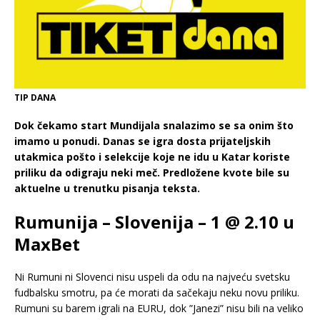
TIP DANA
Dok čekamo start Mundijala snalazimo se sa onim što
imamo u ponudi. Danas se igra dosta prijateljskih
utakmica pošto i selekcije koje ne idu u Katar koriste
priliku da odigraju neki meč. Predložene kvote bile su
aktuelne u trenutku pisanja teksta.
Rumunija – Slovenija – 1 @ 2.10 u
MaxBet
Ni Rumuni ni Slovenci nisu uspeli da odu na najveću svetsku
fudbalsku smotru, pa će morati da sačekaju neku novu priliku.
Rumuni su barem igrali na EURU, dok ”Janezi” nisu bili na veliko