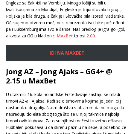
Engleze sa čak 4:0 na Vembliju. Mnogo lošiji su bili u
kvalifikacijama za Mundijal, Engleska je trijumfovala u grupi,
Poljska je bila druga, a čak je i Slovačka bila ispred Mađarske.
Očekujemo otvoren meč, neki reprezentativci biće pošteđeni
pa i Luksemburg ima svoje šanse. Naš predlog je igra gol-gol,
a kvota za GG u kladionici
MaxBet
iznosi
2.00
.
IDI NA MAXBET
Jong AZ – Jong Ajaks – GG4+ @
2.15 u MaxBet
U utakmici 16. kola holandske Erstedivizije sastaju se mladi
timovi AZ-a i Ajaksa. Radi se o timovima kojima je jedini cilj
opstanak u drugoligaškom društvu s obzirom da ne mogu da
napreduju do elite zbog toga što se u njoj takmiče najbolji
timovi ovih klubova. Zato su njihovi mečevi izuzetno efikasni.
Fudbaleri pokušavaju da skrenu pažnju na sebe, a posebno će
to sada biti slučaj kada se ne igra Eredivizija zbog Mundijala u