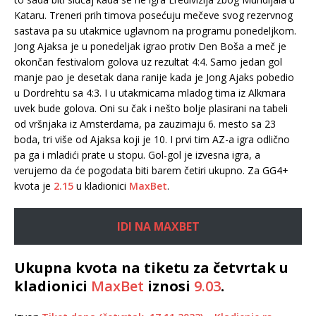
Kataru. Treneri prih timova posećuju mečeve svog rezervnog
sastava pa su utakmice uglavnom na programu ponedeljkom.
Jong Ajaksa je u ponedeljak igrao protiv Den Boša a meč je
okončan festivalom golova uz rezultat 4:4. Samo jedan gol
manje pao je desetak dana ranije kada je Jong Ajaks pobedio
u Dordrehtu sa 4:3. I u utakmicama mladog tima iz Alkmara
uvek bude golova. Oni su čak i nešto bolje plasirani na tabeli
od vršnjaka iz Amsterdama, pa zauzimaju 6. mesto sa 23
boda, tri više od Ajaksa koji je 10. I prvi tim AZ-a igra odlično
pa ga i mladići prate u stopu. Gol-gol je izvesna igra, a
verujemo da će pogodata biti barem četiri ukupno. Za GG4+
kvota je
2.15
u kladionici
MaxBet
.
IDI NA MAXBET
Ukupna kvota na tiketu za četvrtak u
kladionici
MaxBet
iznosi
9.03
.