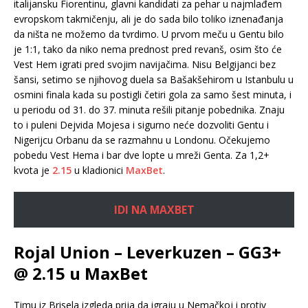
italijansku Fiorentinu, glavni kandidati za pehar u najmlađem
evropskom takmičenju, ali je do sada bilo toliko iznenađanja
da ništa ne možemo da tvrdimo. U prvom meču u Gentu bilo
je 1:1, tako da niko nema prednost pred revanš, osim što će
Vest Hem igrati pred svojim navijačima. Nisu Belgijanci bez
šansi, setimo se njihovog duela sa Bašakšehirom u Istanbulu u
osmini finala kada su postigli četiri gola za samo šest minuta, i
u periodu od 31. do 37. minuta rešili pitanje pobednika. Znaju
to i puleni Dejvida Mojesa i sigurno neće dozvoliti Gentu i
Nigerijcu Orbanu da se razmahnu u Londonu. Očekujemo
pobedu Vest Hema i bar dve lopte u mreži Genta. Za 1,2+
kvota je
2.15
u kladionici
MaxBet
.
IDI NA MAXBET
Rojal Union – Leverkuzen – GG3+
@ 2.15 u MaxBet
Timu iz Brisela izgleda prija da igraju u Nemačkoj i protiv