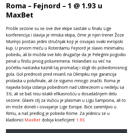
Roma – Fejnord – 1 @ 1.93 u
MaxBet
Prošle sezone su se ove dve ekipe sastale u finalu Lige
konferencija i slavija je rimska ekipa, čime je njen trener Žoze
Murinjo postao jedini stručnjak koji je osvajao svaki evropski
kup. U prvom meču u Roterdamu Fejnord je slavio minimalnu
pobedu, ali bi možda sve bilo drugačije da je Pelegrini pogodio
penal u finišu prvog poluvremena. Holanđani su već na
početku nastavka kaznili taj promašaj i stigli do pobedonosnog
gola. Gol prednosti pred revanš na Olimpiku nije garancija
prolaska u polufinale, ali će sigurno mnogo značiti. Roma je
najavila bolja izdanja pobednom nad Udinezeom u nedelju sa
3:0, ali se baš nisu istakli efikasnošću u dosadašnjem delu
sezone. Glavni cilj za Vučicu je plasman u Ligu šampiona, ali to
im može doneti i osvajanje Lige Evrope. Biće zanimljivo u
Rimu, a naš predlog je pobeda Rome. Za jedinicu se u
kladionici
MaxBet
dobija koeficijent
1.93
.