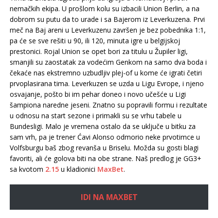
nemačkih ekipa. U prošlom kolu su izbacili Union Berlin, a na
dobrom su putu da to urade i sa Bajerom iz Leverkuzena. Prvi
meč na Baj areni u Leverkuzenu završen je bez pobednika 1:1,
pa će se sve rešiti u 90, ili 120, minuta igre u belgijskoj
prestonici. Rojal Union se opet bori za titulu u Župiler ligi,
smanjili su zaostatak za vodećim Genkom na samo dva boda i
čekaće nas ekstremno uzbudljiv plej-of u kome će igrati četiri
prvoplasirana tima. Leverkuzen se uzda u Ligu Evrope, i njeno
osvajanje, pošto bi im pehar doneo i novo učešće u Ligi
šampiona naredne jeseni. Znatno su popravili formu i rezultate
u odnosu na start sezone i primakli su se vrhu tabele u
Bundesligi. Malo je vremena ostalo da se uključe u bitku za
sam vrh, pa je trener Ćavi Alonso odmorio neke prvotimce u
Volfsburgu baš zbog revanša u Briselu. Možda su gosti blagi
favoriti, ali će golova biti na obe strane. Naš predlog je GG3+
sa kvotom
2.15
u kladionici
MaxBet
.
IDI NA MAXBET