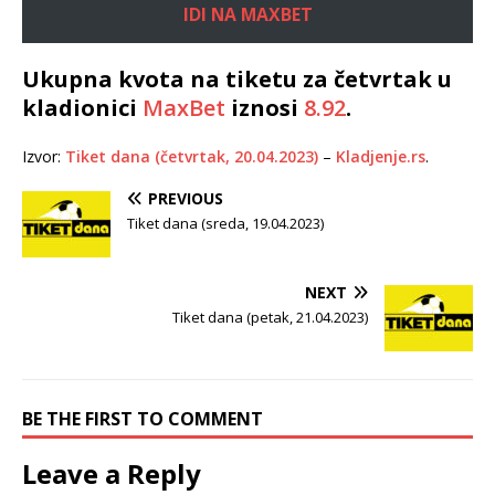
IDI NA MAXBET
Ukupna kvota na tiketu za četvrtak u
kladionici
MaxBet
iznosi
8.92
.
Izvor:
Tiket dana (četvrtak, 20.04.2023)
–
Kladjenje.rs
.
PREVIOUS
Tiket dana (sreda, 19.04.2023)
NEXT
Tiket dana (petak, 21.04.2023)
BE THE FIRST TO COMMENT
Leave a Reply