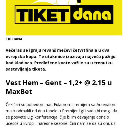
TIP DANA
Večeras se igraju revanš mečevi četvrtfinala u dva
evropska kupa. Te utakmice izazivaju najveću pažnju
kod kladioca. Predložene kvote važile su u trenutku
sastavljanja tiketa.
Vest Hem – Gent – 1,2+ @ 2.15 u
MaxBet
Čekićari su pobedom nad Fulamom i remijem sa Arsenalom
malo odmakli od dna tabele u Premijer ligi i sada bi mogli da
se posvete Ligi konferencija, čije bi im osvajanje donelo
učešće u Evropi i naredne sezone. Čini nam se da su oni, uz