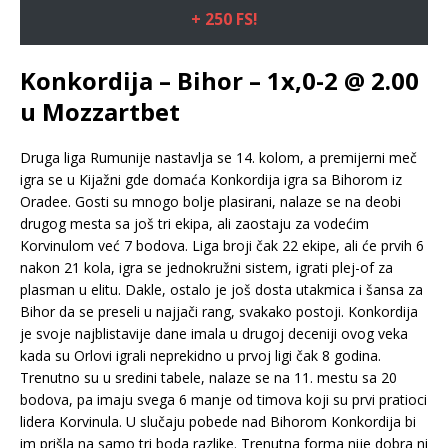
+ 250 FS!
Konkordija – Bihor – 1x,0-2 @ 2.00
u Mozzartbet
Druga liga Rumunije nastavlja se 14. kolom, a premijerni meč
igra se u Kijažni gde domaća Konkordija igra sa Bihorom iz
Oradee. Gosti su mnogo bolje plasirani, nalaze se na deobi
drugog mesta sa još tri ekipa, ali zaostaju za vodećim
Korvinulom već 7 bodova. Liga broji čak 22 ekipe, ali će prvih 6
nakon 21 kola, igra se jednokružni sistem, igrati plej-of za
plasman u elitu. Dakle, ostalo je još dosta utakmica i šansa za
Bihor da se preseli u najjači rang, svakako postoji. Konkordija
je svoje najblistavije dane imala u drugoj deceniji ovog veka
kada su Orlovi igrali neprekidno u prvoj ligi čak 8 godina.
Trenutno su u sredini tabele, nalaze se na 11. mestu sa 20
bodova, pa imaju svega 6 manje od timova koji su prvi pratioci
lidera Korvinula. U slučaju pobede nad Bihorom Konkordija bi
im prišla na samo tri boda razlike. Trenutna forma nije dobra ni