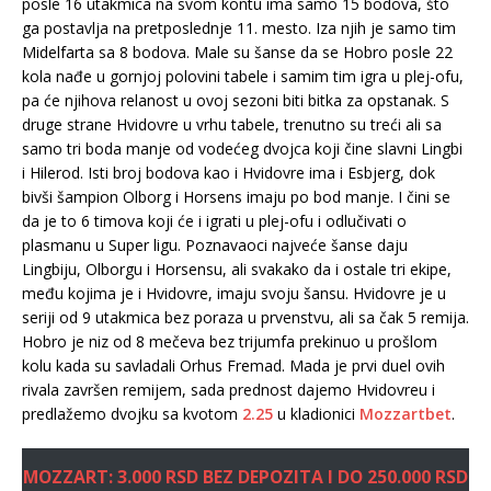
posle 16 utakmica na svom kontu ima samo 15 bodova, što
ga postavlja na pretposlednje 11. mesto. Iza njih je samo tim
Midelfarta sa 8 bodova. Male su šanse da se Hobro posle 22
kola nađe u gornjoj polovini tabele i samim tim igra u plej-ofu,
pa će njihova relanost u ovoj sezoni biti bitka za opstanak. S
druge strane Hvidovre u vrhu tabele, trenutno su treći ali sa
samo tri boda manje od vodećeg dvojca koji čine slavni Lingbi
i Hilerod. Isti broj bodova kao i Hvidovre ima i Esbjerg, dok
bivši šampion Olborg i Horsens imaju po bod manje. I čini se
da je to 6 timova koji će i igrati u plej-ofu i odlučivati o
plasmanu u Super ligu. Poznavaoci najveće šanse daju
Lingbiju, Olborgu i Horsensu, ali svakako da i ostale tri ekipe,
među kojima je i Hvidovre, imaju svoju šansu. Hvidovre je u
seriji od 9 utakmica bez poraza u prvenstvu, ali sa čak 5 remija.
Hobro je niz od 8 mečeva bez trijumfa prekinuo u prošlom
kolu kada su savladali Orhus Fremad. Mada je prvi duel ovih
rivala završen remijem, sada prednost dajemo Hvidovreu i
predlažemo dvojku sa kvotom
2.25
u kladionici
Mozzartbet
.
MOZZART: 3.000 RSD BEZ DEPOZITA I DO 250.000 RSD