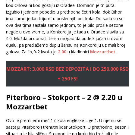
kod Orlova ni kod gostiju iz Oradee. Domaćin je tri puta
izgubio i jednom pobedio u prethodna četiri kola, dok Bihor
ima samo jedan trijumf u poslednjih pet kola. Do sada su se
ova dva tima sastala samo jednom, to je bilo prošle sezone
negde u ovo vreme, a Konkordija je tada u Oradee slavila sa
4:0. Možda bi domaći teren mogao da bude ključan u ovom
duelu, pa predlažemo duplu šansu na Konkordiju uz mali broj
golova. Za 1x,0-2 kvota je
2.00
u kladionici
Mozzartbet
.
MOZZART: 3.000 RSD BEZ DEPOZITA I DO 250.000 RSD
+ 250 FS!
Piterboro – Stokport – 2 @ 2.20 u
Mozzartbet
Ovo je premijerni meč 17. kola engleske Lige 1. U njemu se
sastaju Piterboro i trenutni lider Stokport. U prethodnoj sezon i
situacija je bila slična, Stokport je na kraju bio treći ali nije