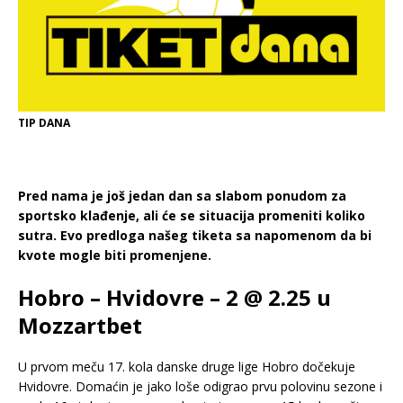
TIP DANA
Pred nama je još jedan dan sa slabom ponudom za
sportsko klađenje, ali će se situacija promeniti koliko
sutra. Evo predloga našeg tiketa sa napomenom da bi
kvote mogle biti promenjene.
Hobro – Hvidovre – 2 @ 2.25 u
Mozzartbet
U prvom meču 17. kola danske druge lige Hobro dočekuje
Hvidovre. Domaćin je jako loše odigrao prvu polovinu sezone i