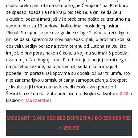
uspeo preko plej-ofa da se domogne Čempionšipa. Piterboro
se spasao ispadanja i na kraju bio tek 18. a čini se da će u
aktuelnoj sezoni imati još više problema pošto su trenutno na
samom dnu sa 13 bodova, koliko ima i poslednjeplasirani
Plimut. Stokport je pre dve godine iz Lige 2 ušao u treću ligu i
čini se da su spremni za novi napredak. Ipak, u prošlom kolu su
doživeli ubedljiv poraz na svom terenu od Lutona sa 3:0, što
im je bio prvi poraz nakon 8 kola, u kojima su imali 6 pobeda i
dva remija. Na drugoj strani Piterboro je u boljoj formi nego
na početku sezone, pa u poslednjih sedam kola imaju 4
pobede i tri poraza. U kopovima su dodali još par trijumfa, što
nije zanemarljivo u smislu sticanja samopouzdanja. Stokport
je kvalitetniji i mora da nadoknadi neočekivan poraz od
Šeširdžija iz Lutona. Zato predlažemo dvojku sa kvotom
2.20
u
kladionici
Mozzartbet
.
MOZZART: 3.000 RSD BEZ DEPOZITA I DO 250.000 RSD
+ 250 FS!