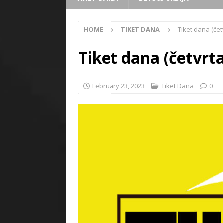
HOME
TIKET DANA
Tiket dana (čet
Tiket dana (četvrta
February 23, 2023
Tiket Dana
0