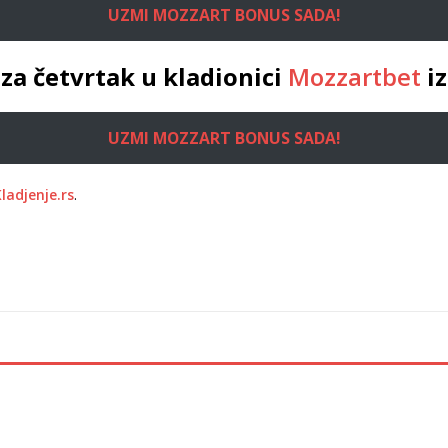
UZMI MOZZART BONUS SADA!
za četvrtak u kladionici
Mozzartbet
i
UZMI MOZZART BONUS SADA!
ladjenje.rs
.