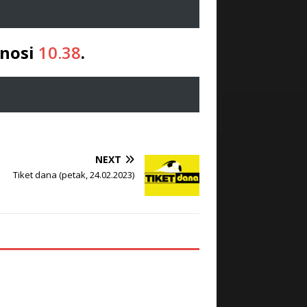
znosi
10.38
.
NEXT
Tiket dana (petak, 24.02.2023)