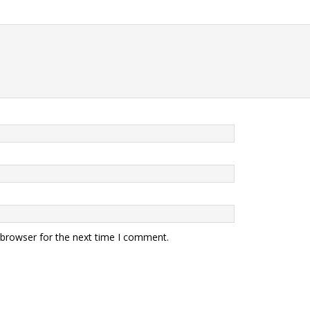
 browser for the next time I comment.