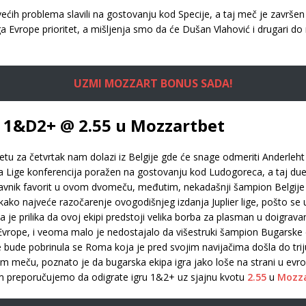
ećih problema slavili na gostovanju kod Specije, a taj meč je završen
ga Evrope prioritet, a mišljenja smo da će Dušan Vlahović i drugari d
UZMI MOZZART BONUS SADA!
– 1&D2+ @ 2.55 u Mozzartbet
iketu za četvrtak nam dolazi iz Belgije gde će snage odmeriti Anderleht
a Lige konferencija poražen na gostovanju kod Ludogoreca, a taj duel
dstavnik favorit u ovom dvomeču, međutim, nekadašnji šampion Belgije 
akako najveće razočarenje ovogodišnjeg izdanja Juplier lige, pošto se
je prilika da ovoj ekipi predstoji velika borba za plasman u doigravan
a Evrope, i veoma malo je nedostajalo da višestruki šampion Bugarske
bude pobrinula se Roma koja je pred svojim navijačima došla do triju
vom meču, poznato je da bugarska ekipa igra jako loše na strani u ev
am preporučujemo da odigrate igru 1&2+ uz sjajnu kvotu
2.55
u
Mozz