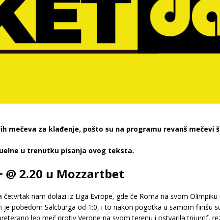
vih mečeva za klađenje, pošto su na programu revanš mečevi še
uelne u trenutku pisanja ovog teksta.
 @ 2.20 u Mozzartbet
u za četvrtak nam dolazi iz Liga Evrope, gde će Roma na svom Olimpiku
šen je pobedom Salcburga od 1:0, i to nakon pogotka u samom finišu s
erano lep meč protiv Verone na svom terenu i ostvarila trijumf, rezu