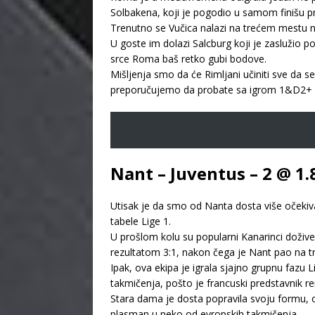
Solbakena, koji je pogodio u samom finišu pr
Trenutno se Vučica nalazi na trećem mestu na
U goste im dolazi Salcburg koji je zaslužio 
srce Roma baš retko gubi bodove.
Mišljenja smo da će Rimljani učiniti sve da s
preporučujemo da probate sa igrom 1&D2+ 
Nant – Juventus – 2 @ 1
Utisak je da smo od Nanta dosta više očekiv
tabele Lige 1.
U prošlom kolu su popularni Kanarinci doživel
rezultatom 3:1, nakon čega je Nant pao na tr
Ipak, ova ekipa je igrala sjajno grupnu fazu 
takmičenja, pošto je francuski predstavnik re
Stara dama je dosta popravila svoju formu, o 
plasman u neko od evropskih takmičenja.