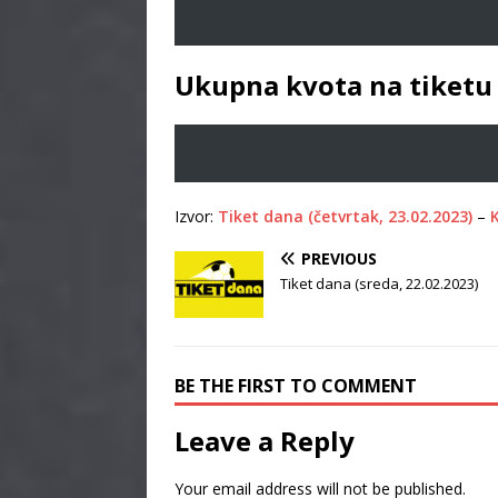
Ukupna kvota na tiketu 
Izvor:
Tiket dana (četvrtak, 23.02.2023)
–
K
PREVIOUS
Tiket dana (sreda, 22.02.2023)
BE THE FIRST TO COMMENT
Leave a Reply
Your email address will not be published.