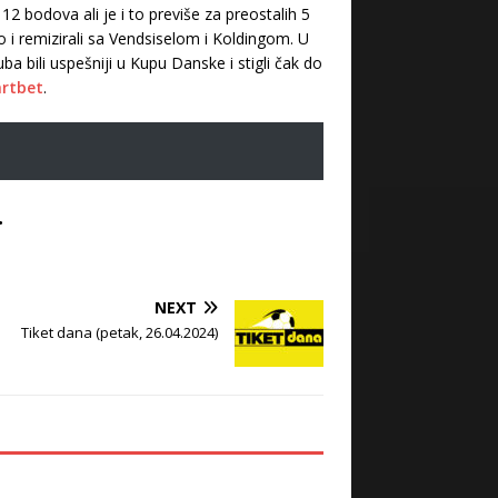
2 bodova ali je i to previše za preostalih 5
o i remizirali sa Vendsiselom i Koldingom. U
a bili uspešniji u Kupu Danske i stigli čak do
rtbet
.
.
NEXT
Tiket dana (petak, 26.04.2024)