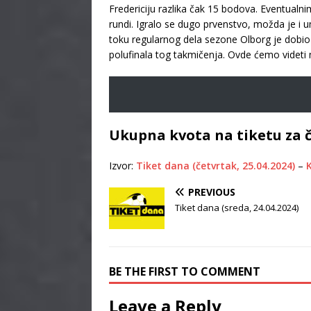
Fredericiju razlika čak 15 bodova. Eventualni
rundi. Igralo se dugo prvenstvo, možda je i u
toku regularnog dela sezone Olborg je dobio o
polufinala tog takmičenja. Ovde ćemo videti
Ukupna kvota na tiketu za č
Izvor:
Tiket dana (četvrtak, 25.04.2024)
–
K
PREVIOUS
Tiket dana (sreda, 24.04.2024)
BE THE FIRST TO COMMENT
Leave a Reply