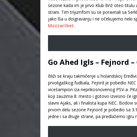
sezone kada im je prvo Klub Briž oteo titulu a
strani. Tim trijumfom su se poravnali sa Serk
jako lša u doigravanju i ne očekujemo neki s
Mozzartbet
.
Go Ahed Igls – Fejnord 
Bliži se kraju takmičenje u holandskoj Erediviz
prvoligaškog fudbala, Fejnrd je pobedio NEC
vicešampion iza neprikosnovenog PSV-a. Pitanj
koji zauzima 8. mesto i gotovo izvesno će igra
slavni Ajaks, ali i finalista kupa NEC. Bodov
prvom delu sezone Fejnord je pobedio sa 3:1
jedne i sa druge strane, pa predlažemo igru