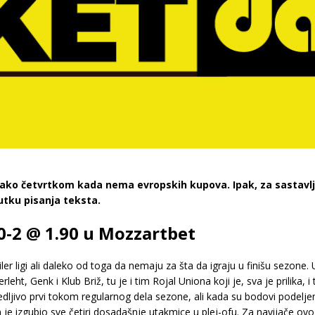
 tako četvrtkom kada nema evropskih kupova. Ipak, za sastavlj
nutku pisanja teksta.
0-2 @ 1.90 u Mozzartbet
er ligi ali daleko od toga da nemaju za šta da igraju u finišu sezone. 
leht, Genk i Klub Briž, tu je i tim Rojal Uniona koji je, sva je prilika, 
bedljivo prvi tokom regularnog dela sezone, ali kada su bodovi podelje
 je izgubio sve četiri dosadašnje utakmice u plej-ofu. Za navijače ov