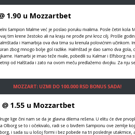
@ 1.90 u Mozzartbet
elni šampion Malme već je poslao poruku rivalima. Posle četiri kol
ovaj tim krene žestoko ali na kraju ne prođe prvi kroz cilj. Prošle godi
e Halmštada i Hamarbija ova dva tima su krenula polovićnim učinkom. 
lasiran zbog mnogo bolje gol razlike. Halmštad je dao samo dva gola, 
jkarne. Hamarbi je imao teže rivale, pobedili su Kalmar i Elfsborg na 
itetniji od Halštada i zato na ovom meču predlažemo dvojku. Za nju se
MOZZART: UZMI DO 100.000 RSD BONUS SADA!
G @ 1.55 u Mozzartbet
ruge lige čini nam se da je glavna dilema rešena. U elitu će dve prvop
g. Za Olborg se to i očekivalo, radi se o bivđem šampionu ove zemlje k
Olborg, i sada su u lošoj formi i bez pobede na tri poslednje utakmice,