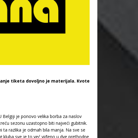
anje tiketa dovoljno je materijala. Kvote
U Belgiji je ponovo velika borba za naslov
i treću sezonu uzastopno biti najveći gubitnik.
ni ta razlika je odmah bila manja. Na sve se
og kluba sve je to već viđeno u dve prethodne