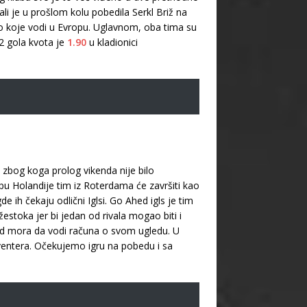
ali je u prošlom kolu pobedila Serkl Briž na
sto koje vodi u Evropu. Uglavnom, oba tima su
2 gola kvota je
1.90
u kladionici
u, zbog koga prolog vikenda nije bilo
u Holandije tim iz Roterdama će završiti kao
ih čekaju odlični Iglsi. Go Ahed igls je tim
estoka jer bi jedan od rivala mogao biti i
nord mora da vodi računa o svom ugledu. U
ventera. Očekujemo igru na pobedu i sa