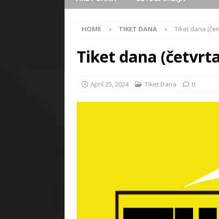
HOME
TIKET DANA
Tiket dana (čet
Tiket dana (četvrta
April 25, 2024
Tiket Dana
0