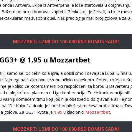
 onda i Antverp. Ekipa iz Antverpena je loše startovala u doigravanju 
l Brižom po broju bodova i zapretili Genku koji je četvrti, a to je me
pektakularan međusobni duel. Naš predlog je mali broj golova a za 0-
MOZZART: UZMI DO 100.000 RSD BONUS SADA!
– GG3+ @ 1.95 u Mozzartbet
iji, samo se još četiri kola igra, a dobili smo i osvajača kupa. U final
 iz Nijmegena i tako ovu sezonu učinio uspešnom. Pored trofeja u Kup
e je koliko će Roterdamersi biti raspoloženi za borbu u Deventeru gde 
ti u plejćofu za plasman u Ligu konferencija. Tu će konkurencija biti ž
i su važniji domaćem timu koji još nije obezbedio doigravanje ali Fej
 na ”De Kuipu” a dobio je i prethodnih šest mečeva protiv tima iz De
 na golove. Za GG3+ kvota je
1.95
u kladionici
Mozzartbet
.
MOZZART: UZMI DO 100.000 RSD BONUS SADA!