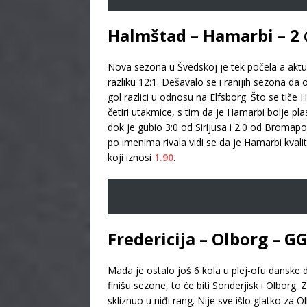
Halmštad – Hamarbi – 2 
Nova sezona u Švedskoj je tek počela a aktu
razliku 12:1. Dešavalo se i ranijih sezona da 
gol razlici u odnosu na Elfsborg. Što se tič
četiri utakmice, s tim da je Hamarbi bolje p
dok je gubio 3:0 od Sirijusa i 2:0 od Bromapo
po imenima rivala vidi se da je Hamarbi kval
koji iznosi
1.90
.
Fredericija – Olborg – G
Mada je ostalo još 6 kola u plej-ofu danske d
finišu sezone, to će biti Sonderjisk i Olbor
skliznuo u niđi rang. Nije sve išlo glatko za 