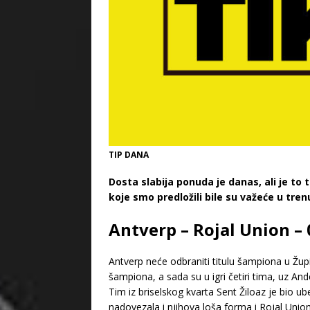
TIP DANA
Dosta slabija ponuda je danas, ali je to
koje smo predložili bile su važeće u tre
Antverp – Rojal Union – 
Antverp neće odbraniti titulu šampiona u Župil
šampiona, a sada su u igri četiri tima, uz Ander
Tim iz briselskog kvarta Sent Žiloaz je bio u
nadovezala i njihova loša forma i Rojal Union