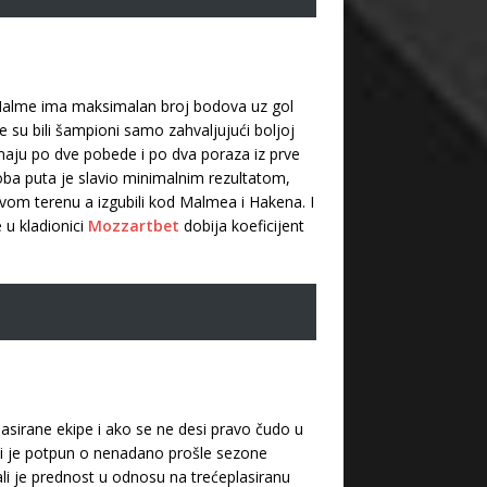
a Malme ima maksimalan broj bodova uz gol
ne su bili šampioni samo zahvaljujući boljoj
Imaju po dve pobede i po dva poraza iz prve
oba puta je slavio minimalnim rezultatom,
svom terenu a izgubili kod Malmea i Hakena. I
 u kladionici
Mozzartbet
dobija koeficijent
lasirane ekipe i ako se ne desi pravo čudo u
oji je potpun o nenadano prošle sezone
 ali je prednost u odnosu na trećeplasiranu