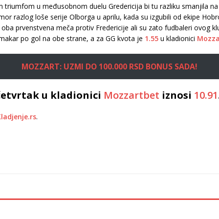
m triumfom u međusobnom duelu Gredericija bi tu razliku smanjila na 1
mor razlog loše serije Olborga u aprilu, kada su izgubili od ekipe Hobr
ba prvenstvena meča protiv Fredericije ali su zato fudbaleri ovog klub
 makar po gol na obe strane, a za GG kvota je
1.55
u kladionici
Mozza
MOZZART: UZMI DO 100.000 RSD BONUS SADA!
etvrtak u kladionici
Mozzartbet
iznosi
10.91
ladjenje.rs
.