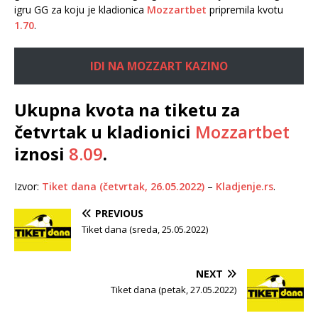
igru GG za koju je kladionica
Mozzartbet
pripremila kvotu
1.70
.
IDI NA MOZZART KAZINO
Ukupna kvota na tiketu za
četvrtak u kladionici
Mozzartbet
iznosi
8.09
.
Izvor:
Tiket dana (četvrtak, 26.05.2022)
–
Kladjenje.rs
.
PREVIOUS
Tiket dana (sreda, 25.05.2022)
NEXT
Tiket dana (petak, 27.05.2022)