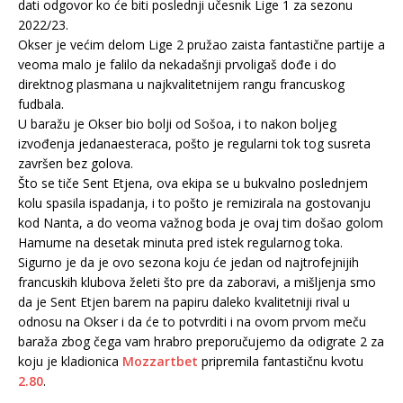
dati odgovor ko će biti poslednji učesnik Lige 1 za sezonu
2022/23.
Okser je većim delom Lige 2 pružao zaista fantastične partije a
veoma malo je falilo da nekadašnji prvoligaš dođe i do
direktnog plasmana u najkvalitetnijem rangu francuskog
fudbala.
U baražu je Okser bio bolji od Sošoa, i to nakon boljeg
izvođenja jedanaesteraca, pošto je regularni tok tog susreta
završen bez golova.
Što se tiče Sent Etjena, ova ekipa se u bukvalno poslednjem
kolu spasila ispadanja, i to pošto je remizirala na gostovanju
kod Nanta, a do veoma važnog boda je ovaj tim došao golom
Hamume na desetak minuta pred istek regularnog toka.
Sigurno je da je ovo sezona koju će jedan od najtrofejnijih
francuskih klubova želeti što pre da zaboravi, a mišljenja smo
da je Sent Etjen barem na papiru daleko kvalitetniji rival u
odnosu na Okser i da će to potvrditi i na ovom prvom meču
baraža zbog čega vam hrabro preporučujemo da odigrate 2 za
koju je kladionica
Mozzartbet
pripremila fantastičnu kvotu
2.80
.