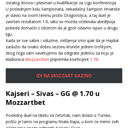
ostalog donosi i plasman u kvalifikacije za Ligu konferencija.
U poslednjem kolu šampionata, nekadašnji šampion Hrvatske
je slavio na svom terenu protiv Dragovoljca, a taj duel je
završen rezultatom 1:0, iako se možda očekivala ubedljivija
pobeda domaćin s obzirom da je gost odavno ispao u drugu
ligu.
Kada se sve sabre i oduzme, mišljenja smo ipak da je Hajduk
zaslužio da ovako dobru sezonu kruniše jednim trofejom,
zbog čega vam savetujemo da odigrate jedinicu za koju je
kladionica
Mozzartbet
pripremila koeficijent
1.70
.
IDI NA MOZZART KAZINO
Kajseri – Sivas – GG @ 1.70 u
Mozzartbet
Poslednji duel na tiketu za četvrtak, nam dolazi iz Turske,
pošto je tamo na programu finala Kupa, u kom će mimo svih
očekivanja snage odmeriti Kajseri i Sivas.