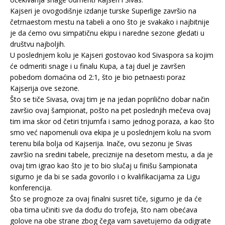
Kajseri je ovogodišnje izdanje turske Superlige završio na
četrnaestom mestu na tabeli a ono što je svakako i najbitnije
je da ćemo ovu simpatičnu ekipu i naredne sezone gledati u
društvu najboljih.
U poslednjem kolu je Kajseri gostovao kod Sivaspora sa kojim
će odmeriti snage i u finalu Kupa, a taj duel je završen
pobedom domaćina od 2:1, što je bio petnaesti poraz
Kajserija ove sezone.
Što se tiče Sivasa, ovaj tim je na jedan poprilično dobar način
završio ovaj šampionat, pošto na pet poslednjih mečeva ovaj
tim ima skor od četiri trijumfa i samo jednog poraza, a kao što
smo već napomenuli ova ekipa je u poslednjem kolu na svom
terenu bila bolja od Kajserija. Inače, ovu sezonu je Sivas
završio na sredini tabele, preciznije na desetom mestu, a da je
ovaj tim igrao kao što je to bio slučaj u finišu šampionata
sigurno je da bi se sada govorilo i o kvalifikacijama za Ligu
konferencija.
Što se prognoze za ovaj finalni susret tiče, sigurno je da će
oba tima učiniti sve da dođu do trofeja, što nam obećava
golove na obe strane zbog čega vam savetujemo da odigrate