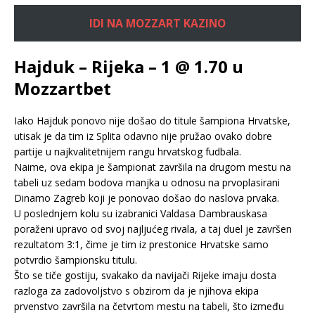
IDI NA MOZZART KAZINO
Hajduk – Rijeka – 1 @ 1.70 u
Mozzartbet
Iako Hajduk ponovo nije došao do titule šampiona Hrvatske,
utisak je da tim iz Splita odavno nije pružao ovako dobre
partije u najkvalitetnijem rangu hrvatskog fudbala.
Naime, ova ekipa je šampionat završila na drugom mestu na
tabeli uz sedam bodova manjka u odnosu na prvoplasirani
Dinamo Zagreb koji je ponovao došao do naslova prvaka.
U poslednjem kolu su izabranici Valdasa Dambrauskasa
poraženi upravo od svoj najljućeg rivala, a taj duel je završen
rezultatom 3:1, čime je tim iz prestonice Hrvatske samo
potvrdio šampionsku titulu.
Što se tiče gostiju, svakako da navijači Rijeke imaju dosta
razloga za zadovoljstvo s obzirom da je njihova ekipa
prvenstvo završila na četvrtom mestu na tabeli, što između