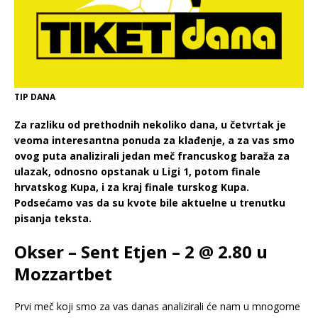
TIP DANA
Za razliku od prethodnih nekoliko dana, u četvrtak je
veoma interesantna ponuda za klađenje, a za vas smo
ovog puta analizirali jedan meč francuskog baraža za
ulazak, odnosno opstanak u Ligi 1, potom finale
hrvatskog Kupa, i za kraj finale turskog Kupa.
Podsećamo vas da su kvote bile aktuelne u trenutku
pisanja teksta.
Okser – Sent Etjen – 2 @ 2.80 u
Mozzartbet
Prvi meč koji smo za vas danas analizirali će nam u mnogome