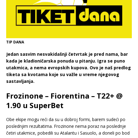
TIP DANA
Jedan sasvim nesvakidašnji četvrtak je pred nama, bar
kada je kladioničarska ponuda u pitanju. Igra se puno
utakmica, a nema evropskih kupova. Ovo je naš predlog
tiketa sa kvotama koje su važle u vreme njegovog
sastavljanja.
Frozinone – Fiorentina – T22+ @
1.90 u SuperBet
Obe ekipe mogu reći da su u dobroj formi, barem sudeći po
poslednjim rezultatima. Frozinone nema poraz na poslednje
četiri utakmice, pobedili su Atalantu i Sasuolo, a doneli po bod