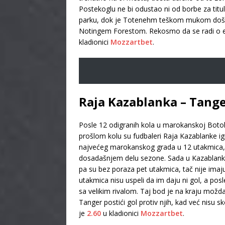
Postekoglu ne bi odustao ni od borbe za titu
parku, dok je Totenehm teškom mukom došao 
Notingem Forestom. Rekosmo da se radi o ef
kladionici
Mozzartbet
.
Raja Kazablanka – Tange
Posle 12 odigranih kola u marokanskoj Botola
prošlom kolu su fudbaleri Raja Kazablanke igr
najvećeg marokanskog grada u 12 utakmica, a 
dosadašnjem delu sezone. Sada u Kazablanku 
pa su bez poraza pet utakmica, tač nije imaju
utakmica nisu uspeli da im daju ni gol, a po
sa velikim rivalom. Taj bod je na kraju mož
Tanger postići gol protiv njih, kad već nisu
je
2.60
u kladionici
Mozzartbet
.