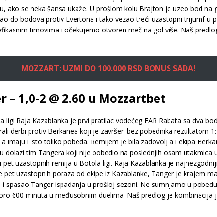
lu, ako se neka šansa ukaže. U prošlom kolu Brajton je uzeo bod na g
do bodova protiv Evertona i tako vezao treći uzastopni trijumf u p
ikasnim timovima i očekujemo otvoren meč na gol više. Naš predlog
MOZZART: UZMI DO 100.000 RSD BONUS SADA!
r – 1,0-2 @ 2.60 u Mozzartbet
 ligi Raja Kazablanka je prvi pratilac vodećeg FAR Rabata sa dva bo
ali derbi protiv Berkanea koji je završen bez pobednika rezultatom 1:1
imaju i isto toliko pobeda. Remijem je bila zadovolj a i ekipa Berkane
dolazi tim Tangera koji nije pobedio na poslednjih osam utakmica u p
 pet uzastopnih remija u Botola ligi. Raja Kazablanka je najnezgodniji 
sle pet uzastopnih poraza od ekipe iz Kazablanke, Tanger je krajem m
da i spasao Tanger ispadanja u prošloj sezoni. Ne sumnjamo u pobedu
 skoro 600 minuta u međusobnim duelima. Naš predlog je kombinacija j