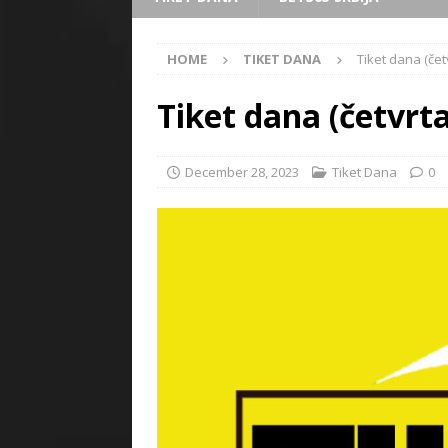
HOME
TIKET DANA
Tiket dana (čet
Tiket dana (četvrta
December 28, 2023
Tiket Dana
0