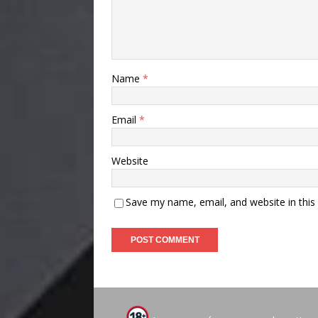
Name
*
Email
*
Website
Save my name, email, and website in this