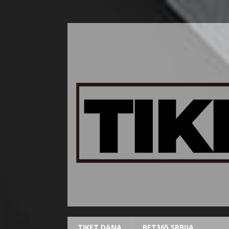
TIKET DANA
BET365 SRBIJA