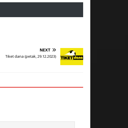
NEXT
Tiket dana (petak, 29.12.2023)