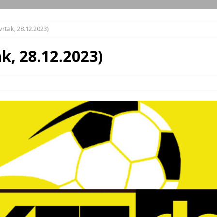
vrtak, 28.12.2023)
k, 28.12.2023)