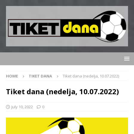
HOME
TIKET DANA
Tiket dana (nedelja, 10.07.2022)
Tiket dana (nedelja, 10.07.2022)
July 10, 2022
0