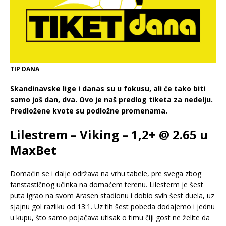
TIP DANA
Skandinavske lige i danas su u fokusu, ali će tako biti
samo još dan, dva. Ovo je naš predlog tiketa za nedelju.
Predložene kvote su podložne promenama.
Lilestrem – Viking – 1,2+ @ 2.65 u
MaxBet
Domaćin se i dalje održava na vrhu tabele, pre svega zbog
fanstastičnog učinka na domaćem terenu. Lilesterm je šest
puta igrao na svom Arasen stadionu i dobio svih šest duela, uz
sjajnu gol razliku od 13:1. Uz tih šest pobeda dodajemo i jednu
u kupu, što samo pojačava utisak o timu čiji gost ne želite da