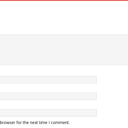
 browser for the next time I comment.