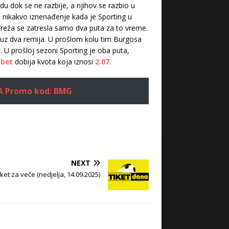
du dok se ne razbije, a njihov se razbio u
e nikakvo iznenađenje kada je Sporting u
mreža se zatresla samo dva puta za to vreme.
, uz dva remija. U prošlom kolu tim Burgosa
 U prošloj sezoni Sporting je oba puta,
xbet
dobija kvota koja iznosi
2.07
.
JA
Promo kod: BMG
NEXT
iket za veče (nedjelja, 14.09.2025)