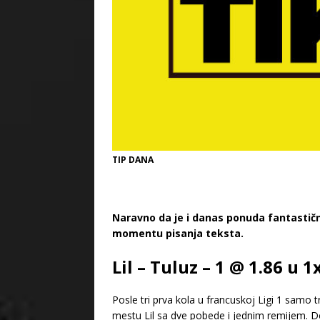
TIP DANA
Naravno da je i danas ponuda fantastična
momentu pisanja teksta.
Lil – Tuluz – 1 @ 1.86 u 1
Posle tri prva kola u francuskoj Ligi 1 samo
mestu Lil sa dve pobede i jednim remijem. Do