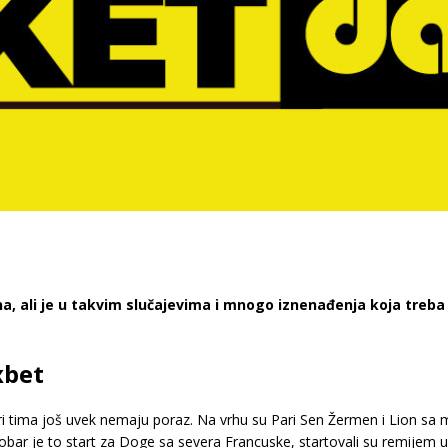
, ali je u takvim slučajevima i mnogo iznenađenja koja treba 
xbet
 tri tima još uvek nemaju poraz. Na vrhu su Pari Sen Žermen i Lion s
bar je to start za Doge sa severa Francuske, startovali su remijem u