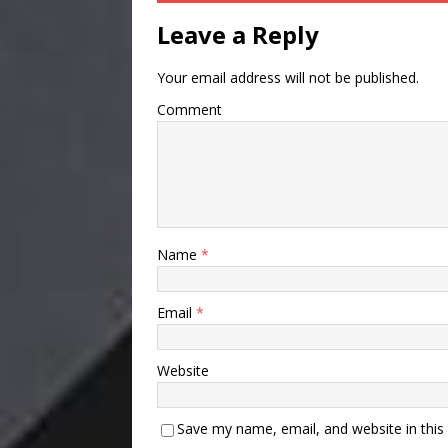
Leave a Reply
Your email address will not be published.
Comment
Name
*
Email
*
Website
Save my name, email, and website in this