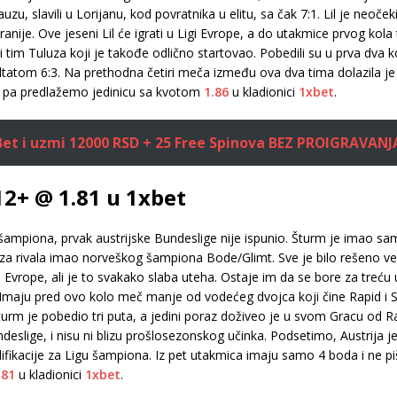
u, slavili u Lorijanu, kod povratnika u elitu, sa čak 7:1. Lil je neoče
ka ranije. Ove jeseni Lil će igrati u Ligi Evrope, a do utakmice prvog k
tim Tuluza koji je takođe odlično startovao. Pobedili su u prva dva k
zultatom 6:3. Na prethodna četiri meča između ova dva tima dolazila je ig
, pa predlažemo jedinicu sa kvotom
1.86
u kladionici
1xbet
.
XBet i uzmi 12000 RSD + 25 Free Spinova BEZ PROIGRAVAN
12+ @ 1.81 u 1xbet
u šampiona, prvak austrijske Bundeslige nije ispunio. Šturm je imao sa
 za rivala imao norveškog šampiona Bode/Glimt. Sve je bilo rešeno v
Evrope, ali je to svakako slaba uteha. Ostaje im da se bore za treću uza
. Imaju pred ovo kolo meč manje od vodećeg dvojca koji čine Rapid i S
Šturm je pobedio tri puta, a jedini poraz doživeo je u svom Gracu od R
deslige, i nisu ni blizu prošlosezonskog učinka. Podsetimo, Austrija je bi
ifikacije za Ligu šampiona. Iz pet utakmica imaju samo 4 boda i ne pi
.81
u kladionici
1xbet
.