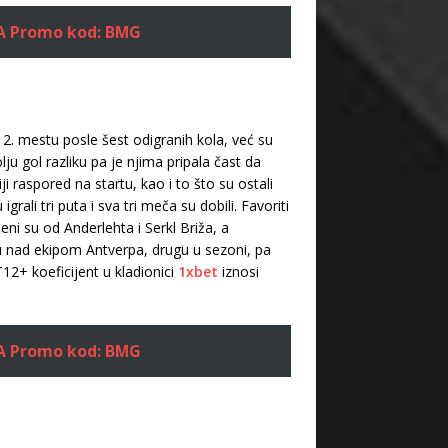
JA
Promo kod: BMG
2. mestu posle šest odigranih kola, već su
lju gol razliku pa je njima pripala čast da
i raspored na startu, kao i to što su ostali
li tri puta i sva tri meča su dobili. Favoriti
ni su od Anderlehta i Serkl Briža, a
du nad ekipom Antverpa, drugu u sezoni, pa
T12+ koeficijent u kladionici
1xbet
iznosi
JA
Promo kod: BMG