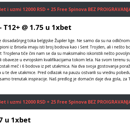
XBet i uzmi 12000 RSD + 25 Free Spinova BEZ PROIGRAVAN
– T12+ @ 1.75 u 1xbet
 dosadašnjeg toka belgijske Župiler lige. Ne samo da su na odličnom 
oni iz Brisela imaju isti broj bodova kao i Sent Trojden, ali i nešto bo
Trojdena tiče čini nam se da su maksimalno iskoristili nešto povoljnij
 obaveze u evropskim kvalifikacijama tokom leta. Na svom terenu su igra
aostali meč i 6 bodova iz pet utakmica. Na dva svoja gostovanja poraže
ova u te dve utakmice. Pred odlazak na pauzu ostvarili su vrednu pobe
bio samo trenutak inspiracije. Naš predlog je domaćin daje dva gola, za 
XBet i uzmi 12000 RSD + 25 Free Spinova BEZ PROIGRAVAN
7 u 1xbet