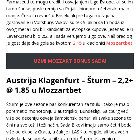
Farmaceuti to mogu uraditi i osvajanjem Lige Evrope, ali su im
tamo šanse, posle remija sa Rojal Unionom u četvrtak, malo
manje. Čeka ih revanš u Briselu ali pre toga moraju na
gostovanje u Volfsburg. Vukovi su tek 9. ali bi sa tri boda iz
ovog meča i oni bili kandidati za evropske kupove. Jesenas je u
Leverkuzenu bilo 2:2, a i sada verujemo u golove. Naš predlog
je gost daje dva gola sa kvotom
2.15
u kladionici
Mozzartbet
.
UZMI MOZZART BONUS SADA!
Austrija Klagenfurt – Šturm – 2,2+
@ 1.85 u Mozzartbet
Šturm je ove sezone baš konkurentan za titulu i tako je malo
poremetio monotoniju u austrijskoj Bundesligi. Salcburg već
više od deceniju osvaja šampionski pehar, ali svake sezone to
čini na sve teži i teži način. Sada Bikovi imaju samo četiri boda
više od ekipe iz Graca, a čak je i LASK tu negde, ali bez većih
izgleda da se umeša u bitku za tron. Šturm je izgubio u