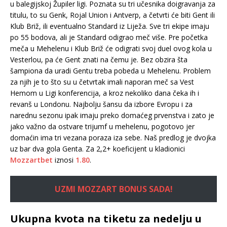
u balegijskoj Župiler ligi. Poznata su tri učesnika doigravanja za
titulu, to su Genk, Rojal Union i Antverp, a četvrti će biti Gent ili
Klub Briž, ili eventualno Standard iz Liježa. Sve tri ekipe imaju
po 55 bodova, ali je Standard odigrao meč više. Pre početka
meča u Mehelenu i Klub Briž će odigrati svoj duel ovog kola u
Vesterlou, pa će Gent znati na čemu je. Bez obzira šta
šampiona da uradi Gentu treba pobeda u Mehelenu. Problem
za njih je to što su u četvrtak imali naporan meč sa Vest
Hemom u Ligi konferencija, a kroz nekoliko dana čeka ih i
revanš u Londonu. Najbolju šansu da izbore Evropu i za
narednu sezonu ipak imaju preko domaćeg prvenstva i zato je
jako važno da ostvare trijumf u mehelenu, pogotovo jer
domaćin ima tri vezana poraza iza sebe. Naš predlog je dvojka
uz bar dva gola Genta. Za 2,2+ koeficijent u kladionici
Mozzartbet
iznosi
1.80
.
UZMI MOZZART BONUS SADA!
Ukupna kvota na tiketu za nedelju u