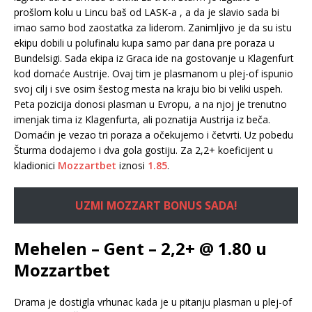
prošlom kolu u Lincu baš od LASK-a , a da je slavio sada bi
imao samo bod zaostatka za liderom. Zanimljivo je da su istu
ekipu dobili u polufinalu kupa samo par dana pre poraza u
Bundelsigi. Sada ekipa iz Graca ide na gostovanje u Klagenfurt
kod domaće Austrije. Ovaj tim je plasmanom u plej-of ispunio
svoj cilj i sve osim šestog mesta na kraju bio bi veliki uspeh.
Peta pozicija donosi plasman u Evropu, a na njoj je trenutno
imenjak tima iz Klagenfurta, ali poznatija Austrija iz beča.
Domaćin je vezao tri poraza a očekujemo i četvrti. Uz pobedu
Šturma dodajemo i dva gola gostiju. Za 2,2+ koeficijent u
kladionici
Mozzartbet
iznosi
1.85
.
UZMI MOZZART BONUS SADA!
Mehelen – Gent – 2,2+ @ 1.80 u
Mozzartbet
Drama je dostigla vrhunac kada je u pitanju plasman u plej-of