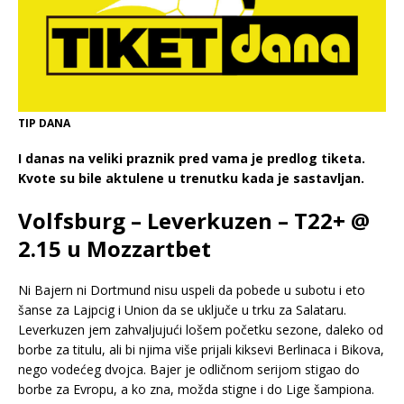
TIP DANA
I danas na veliki praznik pred vama je predlog tiketa.
Kvote su bile aktulene u trenutku kada je sastavljan.
Volfsburg – Leverkuzen – T22+ @
2.15 u Mozzartbet
Ni Bajern ni Dortmund nisu uspeli da pobede u subotu i eto
šanse za Lajpcig i Union da se uključe u trku za Salataru.
Leverkuzen jem zahvaljujući lošem početku sezone, daleko od
borbe za titulu, ali bi njima više prijali kiksevi Berlinaca i Bikova,
nego vodećeg dvojca. Bajer je odličnom serijom stigao do
borbe za Evropu, a ko zna, možda stigne i do Lige šampiona.