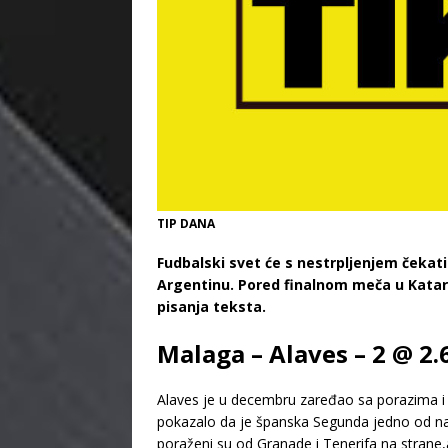
TIP DANA
Fudbalski svet će s nestrpljenjem čekati d
Argentinu. Pored finalnom meča u Kataru 
pisanja teksta.
Malaga – Alaves – 2 @ 2.
Alaves je u decembru zaređao sa porazima i na
pokazalo da je španska Segunda jedno od naj
poraženi su od Granade i Tenerifa na strane,a