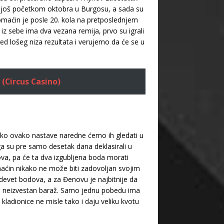
to još početkom oktobra u Burgosu, a sada su
Domaćin je posle 20. kola na pretposlednjem
iz sebe ima dva vezana remija, prvo su igrali
red lošeg niza rezultata i verujemo da će se u
 (Circus Casino)
i ako ovako nastave naredne ćemo ih gledati u
oga su pre samo desetak dana deklasirali u
a, pa će ta dva izgubljena boda morati
aćin nikako ne može biti zadovoljan svojim
 devet bodova, a za Đenovu je najbitnije da
nu neizvestan baraž. Samo jednu pobedu ima
kladionice ne misle tako i daju veliku kvotu