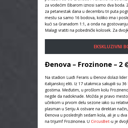
za vodećim Eibarom iznosi samo dva boda. Za
za petanestak dana u decembru tri puta pognu
mestu sa samo 16 bodova, koliko ima i posled
kući sa Granadom 1:1, a onda na gostovanju ko
Malagi vratiti na pobednički kolosek. Za dvoj
EKSKLUZIVNI BON
Đenova – Frozinone – 2 @
Na stadion Luiđi Feraris u Đenovi dolazi lide
italijanskoj eliti. Iz 17 utakmica sakupili su
gostima. Međutim, u prošlom kolu Frozineno
negde da nadoknade. Možda je pravo mesto ču
učinkom u prvom delu sezone iako su relativn
plasman u Seriju A ostvare na direktan nač
Đenova u poslednjih sedam kola, ali je u dva 
na trijumf Frozinonea. U
CircusBet
-u je dvo