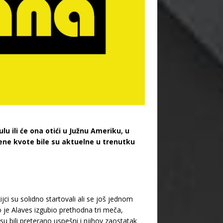
lu ili će ona otići u Južnu Ameriku, u
žene kvote bile su aktuelne u trenutku
ci su solidno startovali ali se još jednom
je Alaves izgubio prethodna tri meča,
su bili preterano uspešni i njihov zaostatak