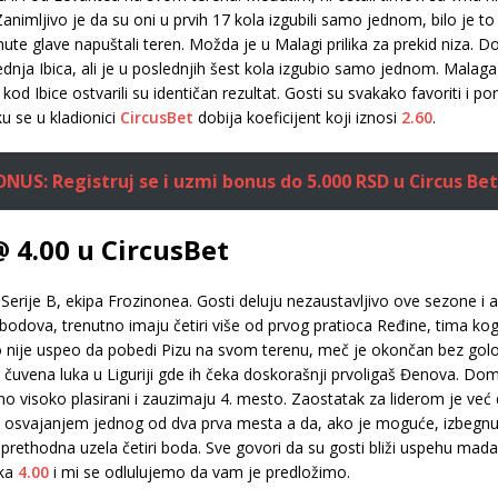
nimljivo je da su oni u prvih 17 kola izgubili samo jednom, bilo je 
te glave napuštali teren. Možda je u Malagi prilika za prekid niza. 
nja Ibica, ali je u poslednjih šest kola izgubio samo jednom. Malaga 
d Ibice ostvarili su identičan rezultat. Gosti su svakako favoriti i po
ku se u kladionici
CircusBet
dobija koeficijent koji iznosi
2.60
.
US: Registruj se i uzmi bonus do 5.000 RSD u Circus Bet
 4.00 u CircusBet
r Serije B, ekipa Frozinonea. Gosti deluju nezaustavljivo ove sezone 
 36 bodova, trenutno imaju četiri više od prvog pratioca Ređine, tima k
 nije uspeo da pobedi Pizu na svom terenu, meč je okončan bez golov
vena luka u Liguriji gde ih čeka doskorašnji prvoligaš Đenova. Dom
o visoko plasirani i zauzimaju 4. mesto. Zaostatak za liderom je već
in, osvajanjem jednog od dva prva mesta a da, ako je moguće, izbeg
prethodna uzela četiri boda. Sve govori da su gosti bliži uspehu mada 
jka
4.00
i mi se odlulujemo da vam je predložimo.