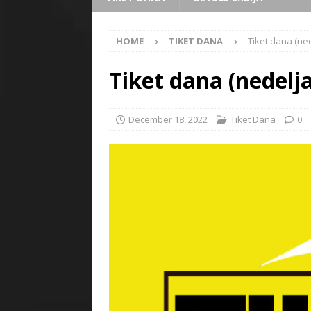
HOME
TIKET DANA
Tiket dana (ned
Tiket dana (nedelja
December 18, 2022
Tiket Dana
0