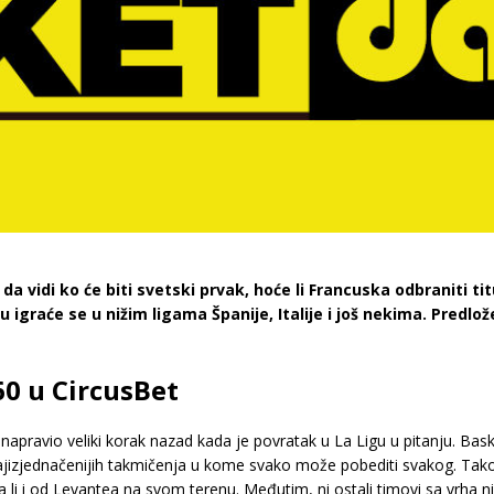
a vidi ko će biti svetski prvak, hoće li Francuska odbraniti titu
igraće se u nižim ligama Španije, Italije i još nekima. Predlo
60 u CircusBet
pravio veliki korak nazad kada je povratak u La Ligu u pitanju. Baskij
izjednačenijih takmičenja u kome svako može pobediti svakog. Tako 
 li i od Levantea na svom terenu. Međutim, ni ostali timovi sa vrha ni