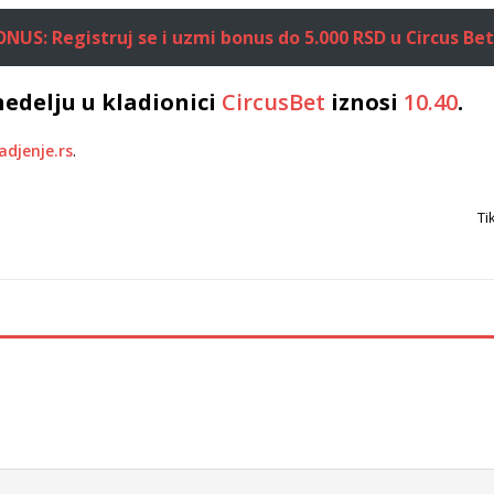
US: Registruj se i uzmi bonus do 5.000 RSD u Circus Bet
edelju u kladionici
CircusBet
iznosi
10.40
.
adjenje.rs
.
Ti