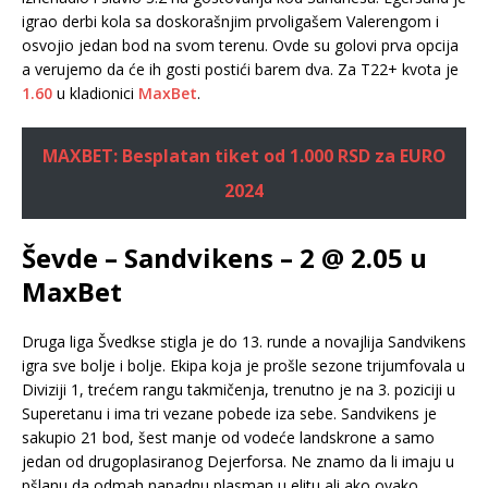
igrao derbi kola sa doskorašnjim prvoligašem Valerengom i
osvojio jedan bod na svom terenu. Ovde su golovi prva opcija
a verujemo da će ih gosti postići barem dva. Za T22+ kvota je
1.60
u kladionici
MaxBet
.
MAXBET: Besplatan tiket od 1.000 RSD za EURO
2024
Ševde – Sandvikens – 2 @ 2.05 u
MaxBet
Druga liga Švedkse stigla je do 13. runde a novajlija Sandvikens
igra sve bolje i bolje. Ekipa koja je prošle sezone trijumfovala u
Diviziji 1, trećem rangu takmičenja, trenutno je na 3. poziciji u
Superetanu i ima tri vezane pobede iza sebe. Sandvikens je
sakupio 21 bod, šest manje od vodeće landskrone a samo
jedan od drugoplasiranog Dejerforsa. Ne znamo da li imaju u
pšlanu da odmah napadnu plasman u elitu ali ako ovako