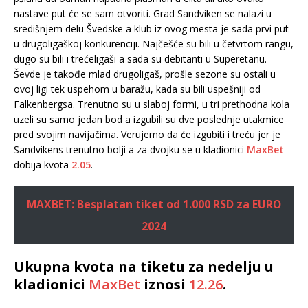
nastave put će se sam otvoriti. Grad Sandviken se nalazi u
središnjem delu Švedske a klub iz ovog mesta je sada prvi put
u drugoligaškoj konkurenciji. Najčešće su bili u četvrtom rangu,
dugo su bili i trećeligaši a sada su debitanti u Superetanu.
Ševde je takođe mlad drugoligaš, prošle sezone su ostali u
ovoj ligi tek uspehom u baražu, kada su bili uspešniji od
Falkenbergsa. Trenutno su u slaboj formi, u tri prethodna kola
uzeli su samo jedan bod a izgubili su dve poslednje utakmice
pred svojim navijačima. Verujemo da će izgubiti i treću jer je
Sandvikens trenutno bolji a za dvojku se u kladionici
MaxBet
dobija kvota
2.05
.
MAXBET: Besplatan tiket od 1.000 RSD za EURO
2024
Ukupna kvota na tiketu za nedelju u
kladionici
MaxBet
iznosi
12.26
.