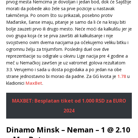
prvog mesta Nemcima je dovoljan i jedan bod, dok će Sajdžije
morati da pobede ako žele sa prve pozicije u nastavak
takmičenja. Po onom što su prikazali, posebno protiv
Mađarske, šanse imaju, pitanje je samo da li će na kraju biti
bolje zauzeti prvo ili drugo mesto. Neće moći da kalkulišu jer je
ovo grupa koja će se prva završiti ali kalkulisanje i nije
svojstveno ovim dvema nacijama pa očekujemo veliku bitku i
ogromnu želju za trijumfom. Poslednji duel ove dve
reprezentiacije su odigrale u okviru Lige nacija pre 4 godine a
meč u Nemačkoj završen je uz vatromet golova rezultatom
3:3. Verujemo i sada u dosta pogodaka a po jedan na obe
strane jednostavno bi morao da padne. Za GG kvota je
1.78
u
kladionici
MaxBet
.
MAXBET: Besplatan tiket od 1.000 RSD za EURO
2024
Dinamo Minsk – Neman – 1 @ 2.10