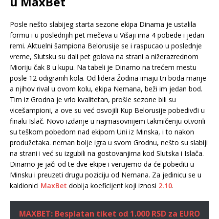
u MaxBet
Posle nešto slabijeg starta sezone ekipa Dinama je ustalila
formu i u poslednjih pet mečeva u Višaji ima 4 pobede i jedan
remi. Aktuelni šampiona Belorusije se i raspucao u poslednje
vreme, Slutsku su dali pet golova na strani a nižerazrednom
Mioriju čak 8 u kupu. Na tabeli je Dinamo na trećem mestu
posle 12 odigranih kola. Od lidera Žodina imaju tri boda manje
a njihov rival u ovom kolu, ekipa Nemana, beži im jedan bod.
Tim iz Grodna je vrlo kvalitetan, prošle sezone bili su
vicešampioni, a ove su već osvojili Kup Belorusije pobedivđi u
finalu Islač. Novo izdanje u najmasovnijem takmičenju otvorili
su teškom pobedom nad ekipom Uni iz Minska, i to nakon
produžetaka. neman bolje igra u svom Grodnu, nešto su slabiji
na strani i već su izgubili na gostovanjima kod Slutska i Islača.
Dinamo je jači od te dve ekipe i verujemo da će pobediti u
Minsku i preuzeti drugu poziciju od Nemana. Za jedinicu se u
kaldionici
MaxBet
dobija koeficijent koji iznosi
2.10
.
MAXBET: Besplatan tiket od 1.000 RSD za EURO