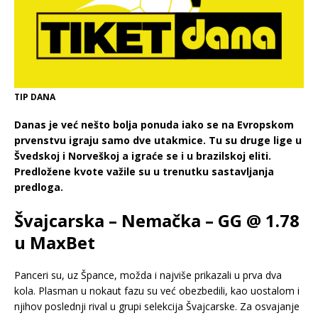
TIP DANA
Danas je već nešto bolja ponuda iako se na Evropskom
prvenstvu igraju samo dve utakmice. Tu su druge lige u
Švedskoj i Norveškoj a igraće se i u brazilskoj eliti.
Predložene kvote važile su u trenutku sastavljanja
predloga.
Švajcarska – Nemačka – GG @ 1.78
u MaxBet
Panceri su, uz Špance, možda i najviše prikazali u prva dva
kola. Plasman u nokaut fazu su već obezbedili, kao uostalom i
njihov poslednji rival u grupi selekcija Švajcarske. Za osvajanje