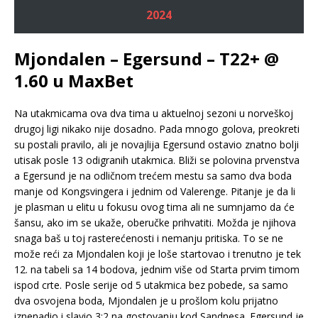
2024
Mjondalen – Egersund – T22+ @
1.60 u MaxBet
Na utakmicama ova dva tima u aktuelnoj sezoni u norveškoj
drugoj ligi nikako nije dosadno. Pada mnogo golova, preokreti
su postali pravilo, ali je novajlija Egersund ostavio znatno bolji
utisak posle 13 odigranih utakmica. Bliži se polovina prvenstva
a Egersund je na odličnom trećem mestu sa samo dva boda
manje od Kongsvingera i jednim od Valerenge. Pitanje je da li
je plasman u elitu u fokusu ovog tima ali ne sumnjamo da će
šansu, ako im se ukaže, oberučke prihvatiti. Možda je njihova
snaga baš u toj rasterećenosti i nemanju pritiska. To se ne
može reći za Mjondalen koji je loše startovao i trenutno je tek
12. na tabeli sa 14 bodova, jednim više od Starta prvim timom
ispod crte. Posle serije od 5 utakmica bez pobede, sa samo
dva osvojena boda, Mjondalen je u prošlom kolu prijatno
iznenadio i slavio 3:2 na gostovanju kod Sandnesa. Egersund je