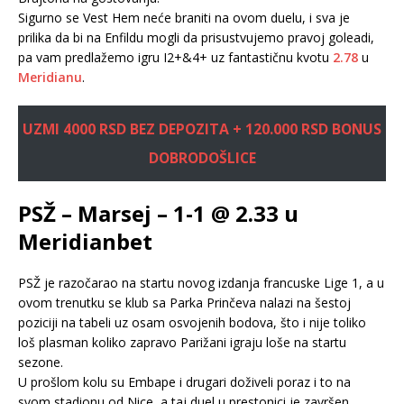
Sigurno se Vest Hem neće braniti na ovom duelu, i sva je
prilika da bi na Enfildu mogli da prisustvujemo pravoj goleadi,
pa vam predlažemo igru I2+&4+ uz fantastičnu kvotu
2.78
u
Meridianu
.
UZMI 4000 RSD BEZ DEPOZITA + 120.000 RSD BONUS
DOBRODOŠLICE
PSŽ – Marsej – 1-1 @ 2.33 u
Meridianbet
PSŽ je razočarao na startu novog izdanja francuske Lige 1, a u
ovom trenutku se klub sa Parka Prinčeva nalazi na šestoj
poziciji na tabeli uz osam osvojenih bodova, što i nije toliko
loš plasman koliko zapravo Parižani igraju loše na startu
sezone.
U prošlom kolu su Embape i drugari doživeli poraz i to na
svom stadionu od Nice, a taj duel u prestonici je završen