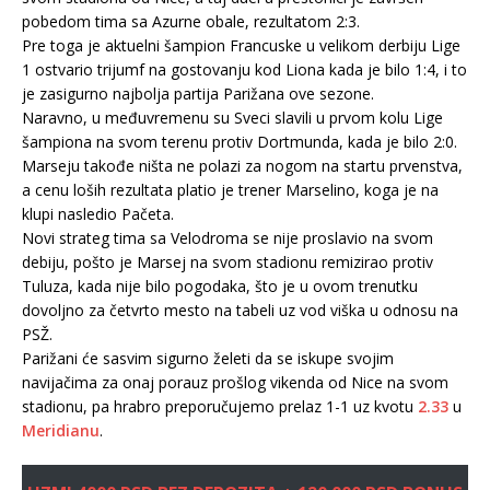
pobedom tima sa Azurne obale, rezultatom 2:3.
Pre toga je aktuelni šampion Francuske u velikom derbiju Lige
1 ostvario trijumf na gostovanju kod Liona kada je bilo 1:4, i to
je zasigurno najbolja partija Parižana ove sezone.
Naravno, u međuvremenu su Sveci slavili u prvom kolu Lige
šampiona na svom terenu protiv Dortmunda, kada je bilo 2:0.
Marseju takođe ništa ne polazi za nogom na startu prvenstva,
a cenu loših rezultata platio je trener Marselino, koga je na
klupi nasledio Pačeta.
Novi strateg tima sa Velodroma se nije proslavio na svom
debiju, pošto je Marsej na svom stadionu remizirao protiv
Tuluza, kada nije bilo pogodaka, što je u ovom trenutku
dovoljno za četvrto mesto na tabeli uz vod viška u odnosu na
PSŽ.
Parižani će sasvim sigurno želeti da se iskupe svojim
navijačima za onaj porauz prošlog vikenda od Nice na svom
stadionu, pa hrabro preporučujemo prelaz 1-1 uz kvotu
2.33
u
Meridianu
.