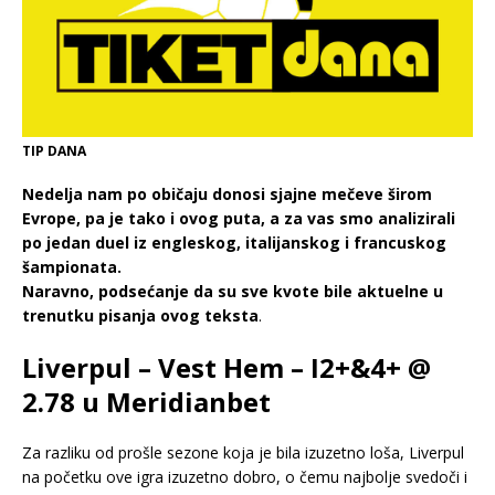
TIP DANA
Nedelja nam po običaju donosi sjajne mečeve širom
Evrope, pa je tako i ovog puta, a za vas smo analizirali
po jedan duel iz engleskog, italijanskog i francuskog
šampionata.
Naravno, podsećanje da su sve kvote bile aktuelne u
trenutku pisanja ovog teksta
.
Liverpul – Vest Hem – I2+&4+ @
2.78 u Meridianbet
Za razliku od prošle sezone koja je bila izuzetno loša, Liverpul
na početku ove igra izuzetno dobro, o čemu najbolje svedoči i