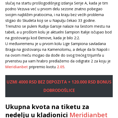
slučaj na startu prošlogodišnjeg izdanja Serije A, kada je tim
podno Vezuva već u prvom delu sezone znatno pobegao
svojim najbližim pratiocima, i na kraju bez većih problema
stigao do Skudeta koji se u Napulju čekao 33 godine.
Trenutno se puleni Rudija Garsije nalaze na šestom mestu na
tabeli, a u prošlom kolu je aktuelni šampion Italije isčupao bod
na gostovanju kod Đenove, kada je bilo 2:2.
U međuvremenu je u prvom kolu Lige šampiona savladana
Braga na gostovanju na Kamenolomu, a deluje da bi Napoli i
na ovom meču mogao da dođe do svog trećeg trijumfa u
prvenstvu pa vam hrabro predlažemo da odigrate 2 za koju je
Meridianbet
pripremio kvotu
2.05
.
UZMI 4000 RSD BEZ DEPOZITA + 120.000 RSD BONUS
DOBRODOŠLICE
Ukupna kvota na tiketu za
nedelju u kladionici
Meridianbet