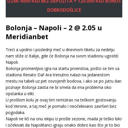
UZMI 4000 RSD BEZ DEPOZITA + 120.000 RSD BONUS
DOBRODOŠLICE
Bolonja – Napoli – 2 @ 2.05 u
Meridianbet
Treći a ujedno i poslednji meč u dnevnom tiketu za nedelju
nam stiže iz Italije, gde će Bolonja na svom stadionu ugostiti
Napoli.
Bolonja promenljivo igra na startu prvenstva, pošto se tim sa
stadiona Renato Dal’ Ara trenutno nalazi na jedanestom
mestu na tabeli uz pet osvojenih bodova, i ako se po jutru dan
poznaje Bolonja zaista ne bi smela da ima problema oko
opstanka u eliti.
U prošlom kolu je ovaj tim remizirao na teškom gostovanju
kod Verone, a taj meč je pomalo i neočekivano završen bez
pogodaka.
Napoli ne liči na onu ekipu iz prošle sezone, mada je teško bilo
i očekivati da Napolitanci igraju onako dobro kao što je to bio