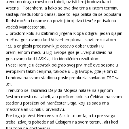
trenutno drugo mesto na tabeli, uz isti broj bodova kao i
Arsenal i Totenhem, a kako se ova dva tima u istom terminu
sastaju međusobno danas, biće to lepa prilika da se popularni
Redsi možda i osame na poziciji broj dva i izvrše pritisak na
vodeći Mančester siti.
U prošlom kolu su izabranici Jirgena Klopa odigrali jedan sjajan
meč na gostovanju kod Vulverhemptona i slavili rezultatom
1:3, a engleski predstavnik je ostavio dobar utisak i u
premijernom meču u Ligi Evrope gde je Liverpul slavio na
gostovanju kod LASK-a, i to identičnim rezultatom.
I Vest Hem je u četvrtak odigrao svoj prvi meč ove sezone u
evropskim takmičenjima, takođe u Ligi Evrope, gde je tim iz
Londona na svom stadionu posle preokreta savladao TSC sa
3:1.
Trenutno se izabranici Dejvida Mojesa nalaze na sjajnom
šestom mestu na tabeli, a u prošlom kolu su Čekićari na svom
stadionu poraženi od Mančester Sitija, koji za sada ima
maksimalan učinak u prvenstvu.
Pre toga je Vest Hem vezao čak tri trijumfa, a tu pre svega
treba izdvojiti pobede nad Čelsijem na svom terenu, ali i kod
Brajtona na gostovanju.