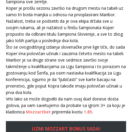
šampiona ove zemlje.
Koper je prošlu sezonu završio na drugom mestu na tabeli uz
samo tri boda manjka u odnosu na prvoplasirani Maribor.
Nažalost, treba se podsetiti da je ova ekipa držala sve u
svojim rukama, ali je nažalost u finišu šampionata Koper
propustio da odbrani titulu šampiona Slovenije, a sve to zbog
jako loših partija u poslednja dva kola.
Što se ovogodišnjeg izdanja slovenačke prve lige tiče, do sada
Koper ima polovičan učinak i zauzima četvrto mesto na tabeli.
Maribor je sa druge strane ove sedmice završio svoje
takmičenje u kvalifikacijama za Ligu šampiona i to porazom na
gostovanju kod Šerifa, pa osim nastavka kvalifikacija za Ligu
konferencija, sigurno je da “ljubičasti” sve karte bacaju na
prvenstvo, gde poput Kopra takođe imaju polovičan učinak u
prva dva kola.
Vrlo lako se može dogoditi da nam ovaj duel donese dosta
golova, pa vam savetujemo da probate sa igrom 3+ za koju je
kladionica
Mozzartbet
pripremila kvotu
1.85
.
UZMI MOZZART BONUS SADA!