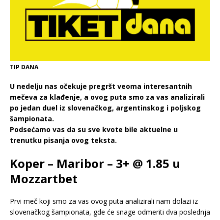
TIP DANA
U nedelju nas očekuje pregršt veoma interesantnih
mečeva za klađenje, a ovog puta smo za vas analizirali
po jedan duel iz slovenačkog, argentinskog i poljskog
šampionata.
Podsećamo vas da su sve kvote bile aktuelne u
trenutku pisanja ovog teksta.
Koper – Maribor – 3+ @ 1.85 u
Mozzartbet
Prvi meč koji smo za vas ovog puta analizirali nam dolazi iz
slovenačkog šampionata, gde će snage odmeriti dva poslednja