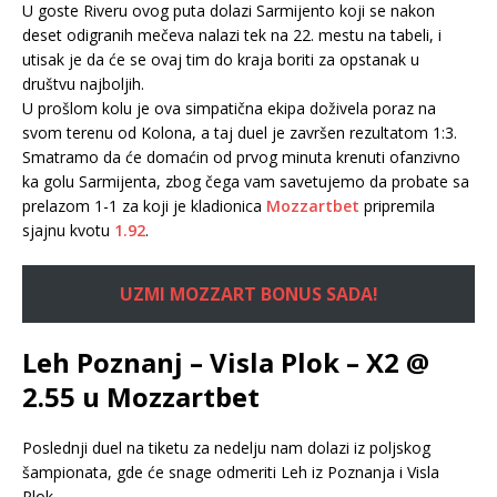
U goste Riveru ovog puta dolazi Sarmijento koji se nakon
deset odigranih mečeva nalazi tek na 22. mestu na tabeli, i
utisak je da će se ovaj tim do kraja boriti za opstanak u
društvu najboljih.
U prošlom kolu je ova simpatična ekipa doživela poraz na
svom terenu od Kolona, a taj duel je završen rezultatom 1:3.
Smatramo da će domaćin od prvog minuta krenuti ofanzivno
ka golu Sarmijenta, zbog čega vam savetujemo da probate sa
prelazom 1-1 za koji je kladionica
Mozzartbet
pripremila
sjajnu kvotu
1.92
.
UZMI MOZZART BONUS SADA!
Leh Poznanj – Visla Plok – X2 @
2.55 u Mozzartbet
Poslednji duel na tiketu za nedelju nam dolazi iz poljskog
šampionata, gde će snage odmeriti Leh iz Poznanja i Visla
Plok.