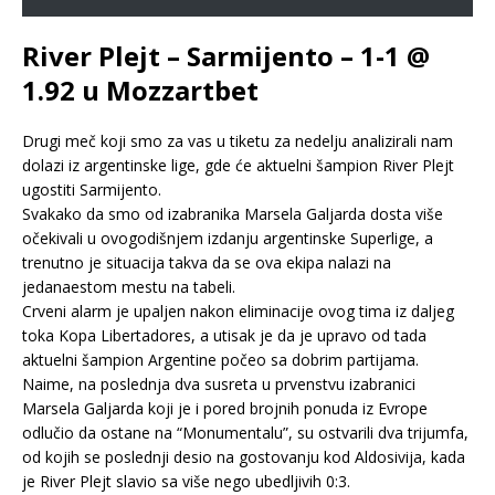
River Plejt – Sarmijento – 1-1 @
1.92 u Mozzartbet
Drugi meč koji smo za vas u tiketu za nedelju analizirali nam
dolazi iz argentinske lige, gde će aktuelni šampion River Plejt
ugostiti Sarmijento.
Svakako da smo od izabranika Marsela Galjarda dosta više
očekivali u ovogodišnjem izdanju argentinske Superlige, a
trenutno je situacija takva da se ova ekipa nalazi na
jedanaestom mestu na tabeli.
Crveni alarm je upaljen nakon eliminacije ovog tima iz daljeg
toka Kopa Libertadores, a utisak je da je upravo od tada
aktuelni šampion Argentine počeo sa dobrim partijama.
Naime, na poslednja dva susreta u prvenstvu izabranici
Marsela Galjarda koji je i pored brojnih ponuda iz Evrope
odlučio da ostane na “Monumentalu”, su ostvarili dva trijumfa,
od kojih se poslednji desio na gostovanju kod Aldosivija, kada
je River Plejt slavio sa više nego ubedljivih 0:3.