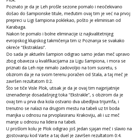
Poznato je da je Leh prošle sezone pomalo i neočekivano
došao do šampionske titule, međutim ovaj tim je već na prvoj
prepreci u Ligi šampiona poklekao, pošto je eliminisan od
Karabaga.
Nakon te pomalo i bolne eliminacije iz najkvalitetnijeg
evropskog klupskog takmičenja tim iz Poznanja se svakako
okreće “Ekstraklasi”.
Do sada je aktuelni šampion odigrao samo jedan meč upravo
zbog obaveza u kvalifikacijama za Ligu šampiona, i mora se
priznati da Leh nije nimalo zadovoljio na tom susretu, s
obzirom da je na svom terenu poražen od Stala, a taj meč je
završen rezultatom 0:2.
Što se tiče Visle Plok, utisak je da je ovaj tim najprijatnije
iznenađenje dosadašnjeg toka “Ekstrakle”, s obzirom da je
ovaj tim u prva dva kola ostvario dva ubedljiva trijumfa, i
trenutno se nalazi na drugom mestu na tabeli uz tri boda
manjka u odnosu na prvoplasiranu Krakoviju, ali i uz meč
manje u odnosu na lidera na tabeli.
U prošlom kolu je Plok odigrao još jedan sjajan meč i slavio na
gostovanju kod Varte a taj duel je završen rezultatom 0:4.