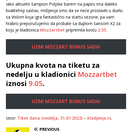
Iako aktuelni šampion Poljske barem na papiru ima daleko
kvalitetniji sastav, mišljenja smo da se neće proslaviti u duelu
sa Vislom koja igra fantastično na startu sezone, pa vam
hrabro preporučujemo da probate sa duplom šansom X2 za
koju je kladionica
Mozzartbet
pripremila kvotu
2.55
.
UZMI MOZZART BONUS SADA!
Ukupna kvota na tiketu za
nedelju u kladionici
Mozzartbet
iznosi
9.05
.
UZMI MOZZART BONUS SADA!
Izvor:
Tiket dana (nedelja, 31.07.2022)
–
Kladjenje.rs
.
PREVIOUS