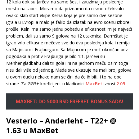
12 kola dok su Jarčevi na samo šest i zauzimaju poslednje
mesto na tabeli. Moramo da priznamo da nismo očekivalo
ovako slab start ekipe Kelna koja je pre samo dve sezone
igrala u Evropi a malo je falilo da izlazak na evro scenu izbore i
prošle. Keln ima samo jednu pobedu a efikasnost im je najveći
problem, dali su samo 9 golova na 12 utakmica. Darmštat je
igrao vrlo efikasne mečeve sve do dva poslednja kola i remija
sa Majncom i Frajburgom. Sa Majncom je meč okončan bez
pogodaka a protiv Frajburga je bilo 1:1. Jarčevi su
Menhengladbahu dali tri gola i ni na jednom meču osim toga
nisu dali više od jednog. Mada sve ukazuje na mali broj golova
u ovom duelu nekako nam se čini da će ih biti, i to na obe
strane. Za GG3+ koeficijent u kladionici
MaxBet
iznosi
2.05
.
MAXBET: DO 5000 RSD FREEBET BONUS SADA!
Vesterlo – Anderleht – T22+ @
1.63 u MaxBet