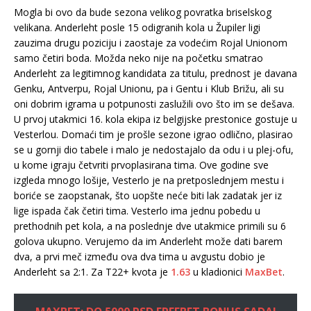
Mogla bi ovo da bude sezona velikog povratka briselskog
velikana. Anderleht posle 15 odigranih kola u Župiler ligi
zauzima drugu poziciju i zaostaje za vodećim Rojal Unionom
samo četiri boda. Možda neko nije na početku smatrao
Anderleht za legitimnog kandidata za titulu, prednost je davana
Genku, Antverpu, Rojal Unionu, pa i Gentu i Klub Brižu, ali su
oni dobrim igrama u potpunosti zaslužili ovo što im se dešava.
U prvoj utakmici 16. kola ekipa iz belgijske prestonice gostuje u
Vesterlou. Domaći tim je prošle sezone igrao odlično, plasirao
se u gornji dio tabele i malo je nedostajalo da odu i u plej-ofu,
u kome igraju četvriti prvoplasirana tima. Ove godine sve
izgleda mnogo lošije, Vesterlo je na pretposlednjem mestu i
boriće se zaopstanak, što uopšte neće biti lak zadatak jer iz
lige ispada čak četiri tima. Vesterlo ima jednu pobedu u
prethodnih pet kola, a na poslednje dve utakmice primili su 6
golova ukupno. Verujemo da im Anderleht može dati barem
dva, a prvi meč između ova dva tima u avgustu dobio je
Anderleht sa 2:1. Za T22+ kvota je
1.63
u kladionici
MaxBet
.