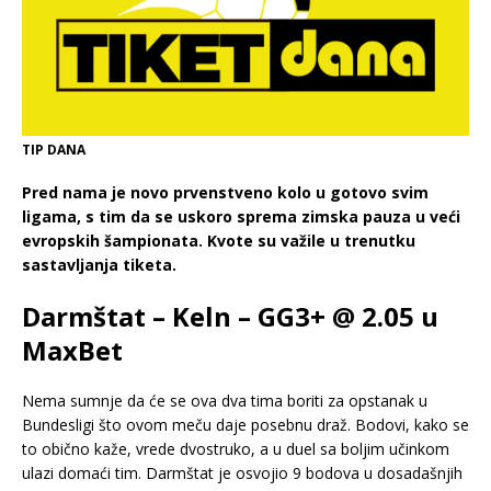
TIP DANA
Pred nama je novo prvenstveno kolo u gotovo svim
ligama, s tim da se uskoro sprema zimska pauza u veći
evropskih šampionata. Kvote su važile u trenutku
sastavljanja tiketa.
Darmštat – Keln – GG3+ @ 2.05 u
MaxBet
Nema sumnje da će se ova dva tima boriti za opstanak u
Bundesligi što ovom meču daje posebnu draž. Bodovi, kako se
to obično kaže, vrede dvostruko, a u duel sa boljim učinkom
ulazi domaći tim. Darmštat je osvojio 9 bodova u dosadašnjih