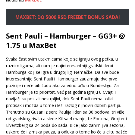
MAXBET: DO 5000 RSD FREEBET BONUS SADA!
Sent Pauli – Hamburger – GG3+ @
1.75 u MaxBet
Svaka čast svim utakmicama koje se igraju ovog petka, u
raznim ligama, ali nam je najinteresantniji gradski derbi
Hamburga koji se igra u drugoj ligi Nemačke. Da sve bude
interesantnije Sent Pauli i Hamburger zauzimaju dve prve
pozicije i neće biti čudo ako zajedno uđu u Bundesligu. Za
Hamburger je to prioritet, već pet godina igraju u Cvajti i
navijači su postali nestrpljivi, dok Sent Pauli nema toliki
protisak i možda u tome i leži razlog njihovih dobrih partija.
Trenutno su Gusari iz sent Paulija lideri sa 30 bodova, tri više
od gradskog rivala a slede Kil sa 4 manje, te Fortuna, Grojter i
Elvertzberg sa 24 boda do sada. Biće jako zanimljiva sezona,
uskoro će i zimska pauza, a odluka o tome ko će u elitu pašće