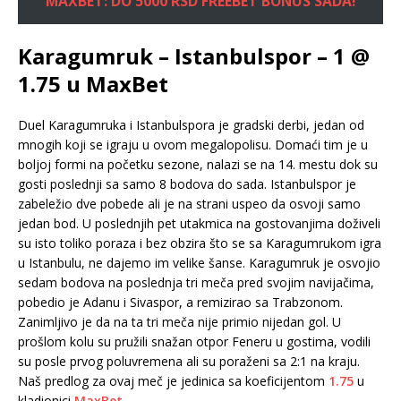
MAXBET: DO 5000 RSD FREEBET BONUS SADA!
Karagumruk – Istanbulspor – 1 @
1.75 u MaxBet
Duel Karagumruka i Istanbulspora je gradski derbi, jedan od
mnogih koji se igraju u ovom megalopolisu. Domaći tim je u
boljoj formi na početku sezone, nalazi se na 14. mestu dok su
gosti poslednji sa samo 8 bodova do sada. Istanbulspor je
zabeležio dve pobede ali je na strani uspeo da osvoji samo
jedan bod. U poslednjih pet utakmica na gostovanjima doživeli
su isto toliko poraza i bez obzira što se sa Karagumrukom igra
u Istanbulu, ne dajemo im velike šanse. Karagumruk je osvojio
sedam bodova na poslednja tri meča pred svojim navijačima,
pobedio je Adanu i Sivaspor, a remizirao sa Trabzonom.
Zanimljivo je da na ta tri meča nije primio nijedan gol. U
prošlom kolu su pružili snažan otpor Feneru u gostima, vodili
su posle prvog poluvremena ali su poraženi sa 2:1 na kraju.
Naš predlog za ovaj meč je jedinica sa koeficijentom
1.75
u
kladionici
MaxBet
.