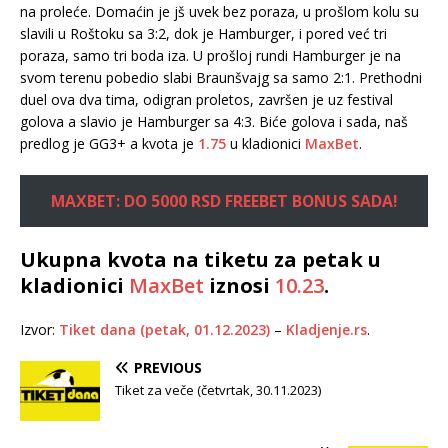
na proleće. Domaćin je jš uvek bez poraza, u prošlom kolu su
slavili u Roštoku sa 3:2, dok je Hamburger, i pored već tri
poraza, samo tri boda iza. U prošloj rundi Hamburger je na
svom terenu pobedio slabi Braunšvajg sa samo 2:1. Prethodni
duel ova dva tima, odigran proletos, završen je uz festival
golova a slavio je Hamburger sa 4:3. Biće golova i sada, naš
predlog je GG3+ a kvota je
1.75
u kladionici
MaxBet
.
MAXBET: DO 5000 RSD FREEBET BONUS SADA!
Ukupna kvota na tiketu za petak u
kladionici
MaxBet
iznosi
10.23
.
Izvor:
Tiket dana (petak, 01.12.2023)
–
Kladjenje.rs
.
PREVIOUS
Tiket za veče (četvrtak, 30.11.2023)