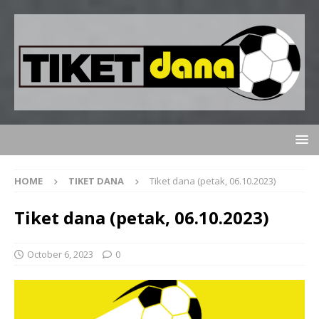
HOME
TIKET DANA
Tiket dana (petak, 06.10.2023)
Tiket dana (petak, 06.10.2023)
October 6, 2023
0