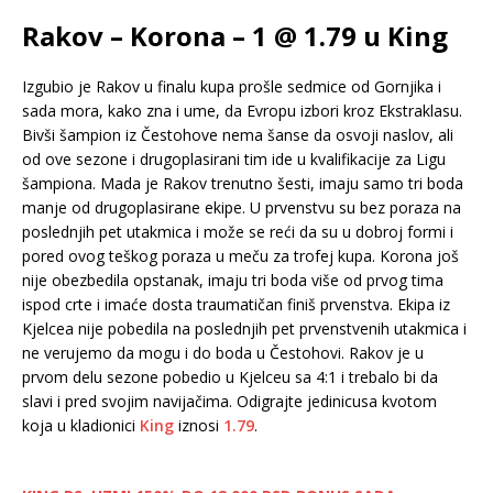
Rakov – Korona – 1 @ 1.79 u King
Izgubio je Rakov u finalu kupa prošle sedmice od Gornjika i
sada mora, kako zna i ume, da Evropu izbori kroz Ekstraklasu.
Bivši šampion iz Čestohove nema šanse da osvoji naslov, ali
od ove sezone i drugoplasirani tim ide u kvalifikacije za Ligu
šampiona. Mada je Rakov trenutno šesti, imaju samo tri boda
manje od drugoplasirane ekipe. U prvenstvu su bez poraza na
poslednjih pet utakmica i može se reći da su u dobroj formi i
pored ovog teškog poraza u meču za trofej kupa. Korona još
nije obezbedila opstanak, imaju tri boda više od prvog tima
ispod crte i imaće dosta traumatičan finiš prvenstva. Ekipa iz
Kjelcea nije pobedila na poslednjih pet prvenstvenih utakmica i
ne verujemo da mogu i do boda u Čestohovi. Rakov je u
prvom delu sezone pobedio u Kjelceu sa 4:1 i trebalo bi da
slavi i pred svojim navijačima. Odigrajte jedinicusa kvotom
koja u kladionici
King
iznosi
1.79
.