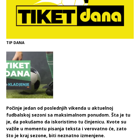
TIP DANA
Počinje jedan od poslednjih vikenda u aktuelnoj
fudbalskoj sezoni sa maksimalnom ponudom. Šta je tu
je, da pokušamo da iskoristimo tu činjenicu. Kvote su
važile u momentu pisanja teksta i verovatno će, zato
što je kraj sezone, biti neznatno izmenjene.