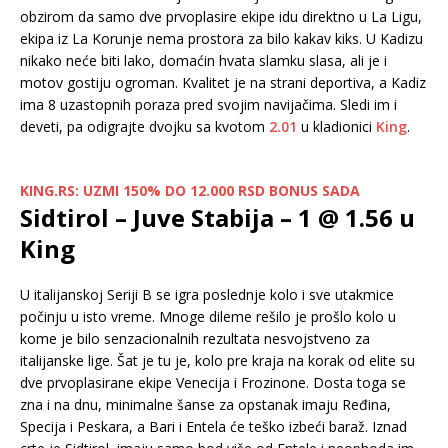
obzirom da samo dve prvoplasire ekipe idu direktno u La Ligu,
ekipa iz La Korunje nema prostora za bilo kakav kiks. U Kadizu
nikako neće biti lako, domaćin hvata slamku slasa, ali je i
motov gostiju ogroman. Kvalitet je na strani deportiva, a Kadiz
ima 8 uzastopnih poraza pred svojim navijačima. Sledi im i
deveti, pa odigrajte dvojku sa kvotom
2.01
u kladionici
King
.
KING.RS: UZMI 150% DO 12.000 RSD BONUS SADA
Sidtirol – Juve Stabija – 1 @ 1.56 u
King
U italijanskoj Seriji B se igra poslednje kolo i sve utakmice
počinju u isto vreme. Mnoge dileme rešilo je prošlo kolo u
kome je bilo senzacionalnih rezultata nesvojstveno za
italijanske lige. Šat je tu je, kolo pre kraja na korak od elite su
dve prvoplasirane ekipe Venecija i Frozinone. Dosta toga se
zna i na dnu, minimalne šanse za opstanak imaju Ređina,
Specija i Peskara, a Bari i Entela će teško izbeći baraž. Iznad