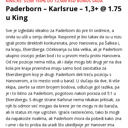
KING.RS: UZMI 150% DO 12.000 RSD BONUS SADA
Paderborn – Karlsrue – 1,3+ @ 1.75
u King
Sve je izgledalo idealno za Paderborn do pre tri sedmice, a
onda su ušli u seriju derbija. Raspored je bio takav da su u nizu
igrali protiv direktnih konkurenata, prvo Hanovera, pa Šalkea i,
na kraju, Elverzberga. Očekivanja su bila velika, ali je Paderborn
ukupno osvojio jedan bod i to u prvom meču protiv Hanovera.
Od rve pozicije nema ništa, ali i dalje mogu biti drugi jer na dva
kola pre kraja prvenstva imaju samo bod zaostatka za
Elverzbergom koji je drugi. Paderborn deli treću poziciju s
Hanoverom, a to mesto vodi u baraž. U slučaju da dve, ili više
ekipa, završe sa istim brojem bodova, odlučuje gol razlika, pa
je i to bitno za Paderborn, pogotovo nakon poraza od 5:1 u
Elverzbergu. S druge strane Karlsrue nema nikakav pritisak, za
njih bi odmor već mogao da krene jer ne mogu ni do baraža,
ali ni status im nije ugrožen. Igraće rasterećeno, tako bi mogli
da napakoste rivalima, ali Paderborn mora da pobedi kako zna
i ume i da to proba da uradi što ubedljivije jer Hanover ima