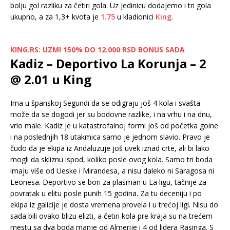
bolju gol razliku za četiri gola. Uz jedinicu dodajemo i tri gola
ukupno, a za 1,3+ kvota je
1.75
u kladionici
King
.
KING.RS: UZMI 150% DO 12.000 RSD BONUS SADA
Kadiz – Deportivo La Korunja – 2
@ 2.01 u King
Ima u španskoj Segundi da se odigraju još 4 kola i svašta
može da se dogodi jer su bodovne razlike, i na vrhu i na dnu,
vrlo male. Kadiz je u katastrofalnoj formi još od početka goine
i na poslednjih 18 utakmica samo je jednom slavio. Pravo je
čudo da je ekipa iz Andaluzuje još uvek iznad crte, ali bi lako
mogli da skliznu ispod, koliko posle ovog kola. Samo tri boda
imaju više od Ueske i Mirandesa, a nisu daleko ni Saragosa ni
Leonesa. Deportivo se bori za plasman u La ligu, tačnije za
povratak u elitu posle punih 15 godina. Za tu deceniju i po
ekipa iz galicije je dosta vremena provela i u trećoj ligi. Nisu do
sada bili ovako blizu elizti, a četiri kola pre kraja su na trećem
mestu sa dva boda manje od Almerije i 4 od lidera Rasinga. S