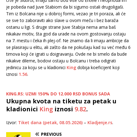
crte je Sidtirol, imaju samo bod više od Entele i neophoda im
je pobeda nad Juve Stabiom da bi sigurno ostali drugoligaši.
Tim iz Bolcana nije u dobroj formi, vezao je tri poraza, ali će
se sve to zaboraviti ako slave u ovom meču i bez baraža
ostanu u ligi. S druge strane Juve Stabija nema ama baš
nikakav motiv, šta god da urade na ovom gostovanju ostaju
na 7. mestu i čeka ih plej-of. Ne znamo da li imaju ambicije da
se plasiraju u elitu, ali zašto da ne pokušaju kad su već među 6
timova koji će igrati u doigravanju. Ovde ne bi smelo da bude
nikakve dileme, bodovi ostaju u Bolcanu i treba odigrati
jedinicu za koju se u kladionici
King
dobija koeficijent koji
iznosi
1.56
.
KING.RS: UZMI 150% DO 12.000 RSD BONUS SADA
Ukupna kvota na tiketu za petak u
kladionici
King
iznosi
9.82
.
Izvor:
Tiket dana (petak, 08.05.2026)
–
Kladjenje.rs
.
PREVIOUS