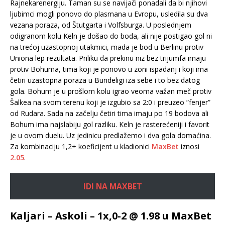
Rajnekarenergiju. Taman su se navijači ponadali da bi njihovi
ljubimci mogli ponovo do plasmana u Evropu, usledila su dva
vezana poraza, od Štutgarta i Volfsburga. U poslednjem
odigranom kolu Keln je došao do boda, ali nije postigao gol ni
na trećoj uzastopnoj utakmici, mada je bod u Berlinu protiv
Uniona lep rezultata. Priliku da prekinu niz bez trijumfa imaju
protiv Bohuma, tima koji je ponovo u zoni ispadanj i koji ima
četiri uzastopna poraza u Bundeligi iza sebe i to bez datog
gola. Bohum je u prošlom kolu igrao veoma važan meč protiv
Šalkea na svom terenu koji je izgubio sa 2:0 i preuzeo ”fenjer”
od Rudara. Sada na začelju četiri tima imaju po 19 bodova ali
Bohum ima najslabiju gol razliku. Keln je rasterećeniji i favorit
je u ovom duelu. Uz jedinicu predlažemo i dva gola domaćina.
Za kombinaciju 1,2+ koeficijent u kladionici
MaxBet
iznosi
2.05
.
IDI NA MAXBET
Kaljari – Askoli – 1x,0-2 @ 1.98 u MaxBet