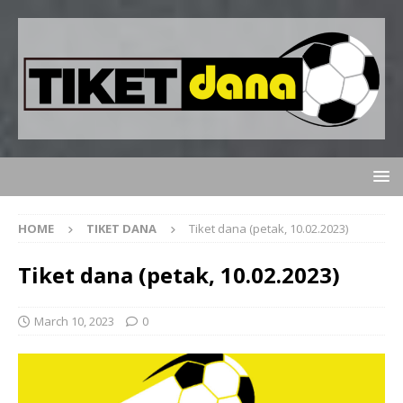
HOME
TIKET DANA
Tiket dana (petak, 10.02.2023)
Tiket dana (petak, 10.02.2023)
March 10, 2023
0