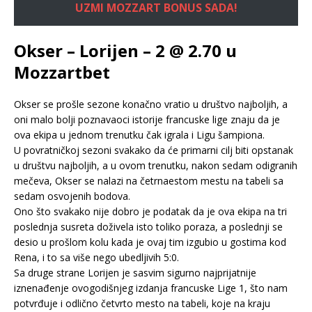
UZMI MOZZART BONUS SADA!
Okser – Lorijen – 2 @ 2.70 u
Mozzartbet
Okser se prošle sezone konačno vratio u društvo najboljih, a
oni malo bolji poznavaoci istorije francuske lige znaju da je
ova ekipa u jednom trenutku čak igrala i Ligu šampiona.
U povratničkoj sezoni svakako da će primarni cilj biti opstanak
u društvu najboljih, a u ovom trenutku, nakon sedam odigranih
mečeva, Okser se nalazi na četrnaestom mestu na tabeli sa
sedam osvojenih bodova.
Ono što svakako nije dobro je podatak da je ova ekipa na tri
poslednja susreta doživela isto toliko poraza, a poslednji se
desio u prošlom kolu kada je ovaj tim izgubio u gostima kod
Rena, i to sa više nego ubedljivih 5:0.
Sa druge strane Lorijen je sasvim sigurno najprijatnije
iznenađenje ovogodišnjeg izdanja francuske Lige 1, što nam
potvrđuje i odlično četvrto mesto na tabeli, koje na kraju