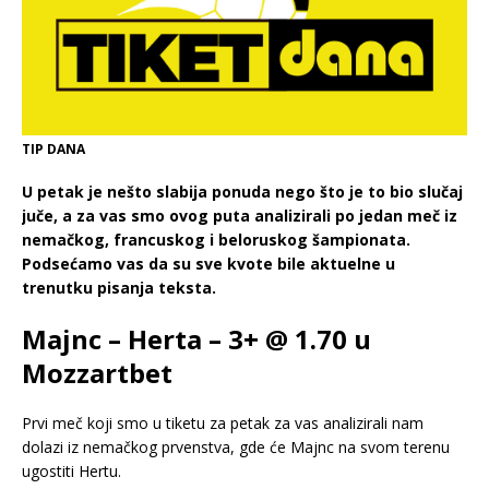
TIP DANA
U petak je nešto slabija ponuda nego što je to bio slučaj
juče, a za vas smo ovog puta analizirali po jedan meč iz
nemačkog, francuskog i beloruskog šampionata.
Podsećamo vas da su sve kvote bile aktuelne u
trenutku pisanja teksta.
Majnc – Herta – 3+ @ 1.70 u
Mozzartbet
Prvi meč koji smo u tiketu za petak za vas analizirali nam
dolazi iz nemačkog prvenstva, gde će Majnc na svom terenu
ugostiti Hertu.