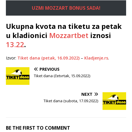
UZMI MOZZART BONUS SADA!
Ukupna kvota na tiketu za petak
u kladionici
Mozzartbet
iznosi
13.22
.
Izvor:
Tiket dana (petak, 16.09.2022)
–
Kladjenje.rs
.
PREVIOUS
Tiket dana (četvrtak, 15.09.2022)
NEXT
Tiket dana (subota, 17.09.2022)
BE THE FIRST TO COMMENT