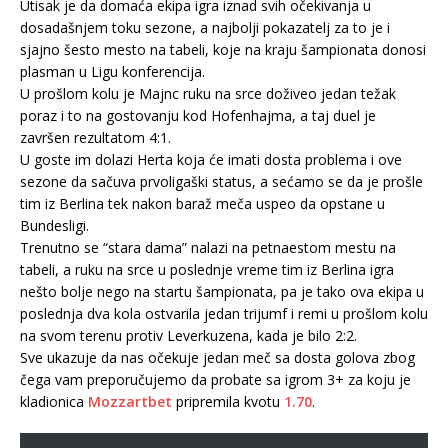
Utisak je da domaća ekipa igra iznad svih očekivanja u
dosadašnjem toku sezone, a najbolji pokazatelj za to je i
sjajno šesto mesto na tabeli, koje na kraju šampionata donosi
plasman u Ligu konferencija.
U prošlom kolu je Majnc ruku na srce doživeo jedan težak
poraz i to na gostovanju kod Hofenhajma, a taj duel je
završen rezultatom 4:1.
U goste im dolazi Herta koja će imati dosta problema i ove
sezone da sačuva prvoligaški status, a sećamo se da je prošle
tim iz Berlina tek nakon baraž meča uspeo da opstane u
Bundesligi.
Trenutno se “stara dama” nalazi na petnaestom mestu na
tabeli, a ruku na srce u poslednje vreme tim iz Berlina igra
nešto bolje nego na startu šampionata, pa je tako ova ekipa u
poslednja dva kola ostvarila jedan trijumf i remi u prošlom kolu
na svom terenu protiv Leverkuzena, kada je bilo 2:2.
Sve ukazuje da nas očekuje jedan meč sa dosta golova zbog
čega vam preporučujemo da probate sa igrom 3+ za koju je
kladionica
Mozzartbet
pripremila kvotu
1.70
.