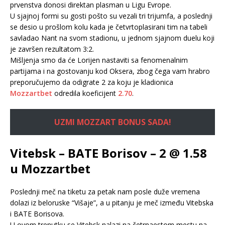
prvenstva donosi direktan plasman u Ligu Evrope.
U sjajnoj formi su gosti pošto su vezali tri trijumfa, a poslednji
se desio u prošlom kolu kada je četvrtoplasirani tim na tabeli
savladao Nant na svom stadionu, u jednom sjajnom duelu koji
je završen rezultatom 3:2.
Mišljenja smo da će Lorijen nastaviti sa fenomenalnim
partijama i na gostovanju kod Oksera, zbog čega vam hrabro
preporučujemo da odigrate 2 za koju je kladionica
Mozzartbet
odredila koeficijent
2.70
.
UZMI MOZZART BONUS SADA!
Vitebsk – BATE Borisov – 2 @ 1.58
u Mozzartbet
Poslednji meč na tiketu za petak nam posle duže vremena
dolazi iz beloruske “Višaje”, a u pitanju je meč između Vitebska
i BATE Borisova.
U ovom trenutku se Vitebsk nalazi na četrnaestom mestu na