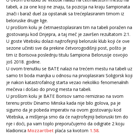
tabeli, a za one koji ne znaju, ta pozicija na kraju šampionata
znači i baraž duel za opstanak sa trećeplasiranim timom iz
beloruske druge lige.
U prošlom kolu je četrnaestoplasirani tim na tabeli poražen na
gostovanju kod Dnjepra, a taj meč je završen rezultatom 2:1.
U goste Vitebsku dolazi najtrofejniji beloruski klub koji će ove
sezone učiniti sve da prekine četvorogodišnji post, pošto je
tim iz Borisova poslednju titulu šampiona Belorusije osvojio
još 2018. godine.
U ovom trenutku se BATE nalazi na trećem mestu na tabeli uz
samo tri boda manjka u odnosu na prvoplasirani Soligorsk koji
je nakon katastrofalnog starta vezao nekoliko fenomenalnih
mečeva i došao do prvog mesta na tabeli.
U prošlom kolu je BATE Borisov samo remizirao na svom
terenu protiv Dinamo Minska kada nije bilo golova, pa je
sigurno da je pobeda imperativ na ovom gostovanju kod
Vitebska, a mišljenja smo da će najtrofejniji beloruski tim do
nje i doći, pa vam toplo preporučujemo da odigrate 2 koju
kladionica
Mozzartbet
plaća sa kvotom
1.58
.