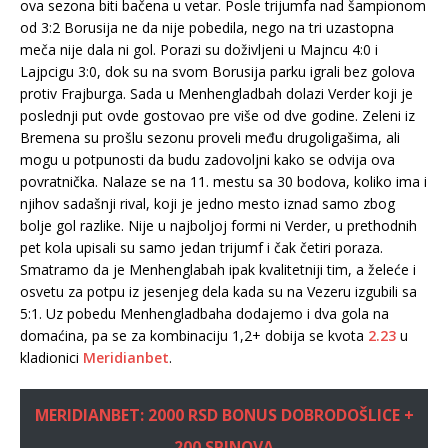
ova sezona biti bačena u vetar. Posle trijumfa nad šampionom
od 3:2 Borusija ne da nije pobedila, nego na tri uzastopna
meča nije dala ni gol. Porazi su doživljeni u Majncu 4:0 i
Lajpcigu 3:0, dok su na svom Borusija parku igrali bez golova
protiv Frajburga. Sada u Menhengladbah dolazi Verder koji je
poslednji put ovde gostovao pre više od dve godine. Zeleni iz
Bremena su prošlu sezonu proveli među drugoligašima, ali
mogu u potpunosti da budu zadovoljni kako se odvija ova
povratnička. Nalaze se na 11. mestu sa 30 bodova, koliko ima i
njihov sadašnji rival, koji je jedno mesto iznad samo zbog
bolje gol razlike. Nije u najboljoj formi ni Verder, u prethodnih
pet kola upisali su samo jedan trijumf i čak četiri poraza.
Smatramo da je Menhenglabah ipak kvalitetniji tim, a želeće i
osvetu za potpu iz jesenjeg dela kada su na Vezeru izgubili sa
5:1. Uz pobedu Menhengladbaha dodajemo i dva gola na
domaćina, pa se za kombinaciju 1,2+ dobija se kvota
2.23
u
kladionici
Meridianbet
.
MERIDIANBET: 2000 RSD BONUS DOBRODOŠLICE +
200 SPINOVA