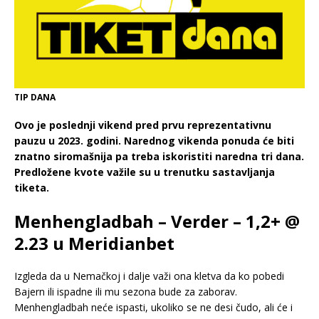
TIP DANA
Ovo je poslednji vikend pred prvu reprezentativnu
pauzu u 2023. godini. Narednog vikenda ponuda će biti
znatno siromašnija pa treba iskoristiti naredna tri dana.
Predložene kvote važile su u trenutku sastavljanja
tiketa.
Menhengladbah – Verder – 1,2+ @
2.23 u Meridianbet
Izgleda da u Nemačkoj i dalje važi ona kletva da ko pobedi
Bajern ili ispadne ili mu sezona bude za zaborav.
Menhengladbah neće ispasti, ukoliko se ne desi čudo, ali će i