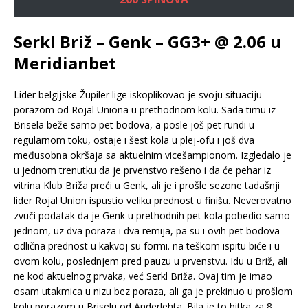
Serkl Briž – Genk – GG3+ @ 2.06 u
Meridianbet
Lider belgijske Župiler lige iskoplikovao je svoju situaciju
porazom od Rojal Uniona u prethodnom kolu. Sada timu iz
Brisela beže samo pet bodova, a posle još pet rundi u
regularnom toku, ostaje i šest kola u plej-ofu i još dva
međusobna okršaja sa aktuelnim vicešampionom. Izgledalo je
u jednom trenutku da je prvenstvo rešeno i da će pehar iz
vitrina Klub Briža preći u Genk, ali je i prošle sezone tadašnji
lider Rojal Union ispustio veliku prednost u finišu. Neverovatno
zvuči podatak da je Genk u prethodnih pet kola pobedio samo
jednom, uz dva poraza i dva remija, pa su i ovih pet bodova
odlična prednost u kakvoj su formi. na teškom ispitu biće i u
ovom kolu, poslednjem pred pauzu u prvenstvu. Idu u Briž, ali
ne kod aktuelnog prvaka, već Serkl Briža. Ovaj tim je imao
osam utakmica u nizu bez poraza, ali ga je prekinuo u prošlom
kolu porazom u Briselu od Anderlehta. Bila je to bitka za 8.