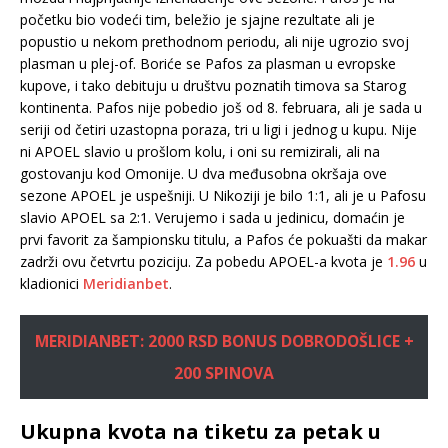
početku bio vodeći tim, beležio je sjajne rezultate ali je
popustio u nekom prethodnom periodu, ali nije ugrozio svoj
plasman u plej-of. Boriće se Pafos za plasman u evropske
kupove, i tako debituju u društvu poznatih timova sa Starog
kontinenta. Pafos nije pobedio još od 8. februara, ali je sada u
seriji od četiri uzastopna poraza, tri u ligi i jednog u kupu. Nije
ni APOEL slavio u prošlom kolu, i oni su remizirali, ali na
gostovanju kod Omonije. U dva međusobna okršaja ove
sezone APOEL je uspešniji. U Nikoziji je bilo 1:1, ali je u Pafosu
slavio APOEL sa 2:1. Verujemo i sada u jedinicu, domaćin je
prvi favorit za šampionsku titulu, a Pafos će pokuašti da makar
zadrži ovu četvrtu poziciju. Za pobedu APOEL-a kvota je
1.96
u
kladionici
Meridianbet
.
MERIDIANBET: 2000 RSD BONUS DOBRODOŠLICE +
200 SPINOVA
Ukupna kvota na tiketu za petak u