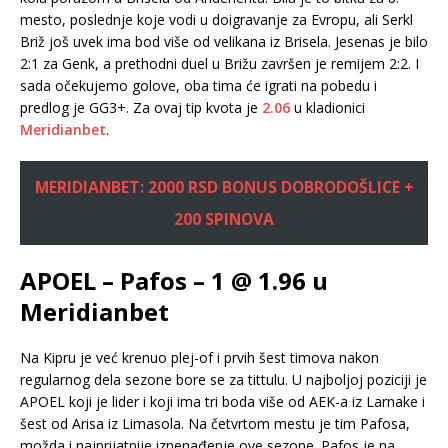
mesto, poslednje koje vodi u doigravanje za Evropu, ali Serkl
Briž još uvek ima bod više od velikana iz Brisela. Jesenas je bilo
2:1 za Genk, a prethodni duel u Brižu završen je remijem 2:2. I
sada očekujemo golove, oba tima će igrati na pobedu i
predlog je GG3+. Za ovaj tip kvota je
2.06
u kladionici
Meridianbet
.
MERIDIANBET: 2000 RSD BONUS DOBRODOŠLICE +
200 SPINOVA
APOEL – Pafos – 1 @ 1.96 u
Meridianbet
Na Kipru je već krenuo plej-of i prvih šest timova nakon
regularnog dela sezone bore se za tittulu. U najboljoj poziciji je
APOEL koji je lider i koji ima tri boda više od AEK-a iz Larnake i
šest od Arisa iz Limasola. Na četvrtom mestu je tim Pafosa,
možda i najprijatnije iznenađenje ove sezone. Pafos je na