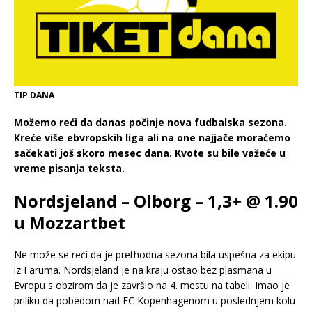
TIP DANA
Možemo reći da danas počinje nova fudbalska sezona.
Kreće više ebvropskih liga ali na one najjače moraćemo
sačekati još skoro mesec dana. Kvote su bile važeće u
vreme pisanja teksta.
Nordsjeland – Olborg – 1,3+ @ 1.90
u Mozzartbet
Ne može se reći da je prethodna sezona bila uspešna za ekipu
iz Faruma. Nordsjeland je na kraju ostao bez plasmana u
Evropu s obzirom da je završio na 4. mestu na tabeli. Imao je
priliku da pobedom nad FC Kopenhagenom u poslednjem kolu