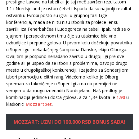
prestigne Lavove na tabeli ali je taj meč završen rezultatom
1:1 i Nordsjeland je ostao četvrti. Ispada da su najbolji rezultat
ostvarili u Evropi pošto su igrali u grupnoj fazi Lige
konferencija, mada se ni tu nisu izborili za proleće jer su
završili iza Fenerbahčea i Ludogoreca na tabeli. Ipak, radi se o
sjajnom i perspektivnom timu čije su utakmice bile vrlo
uzbudljice i prepune golova. U prvom kolu dočekuju povratnika
u Super ligu i nekadašnjeg šampiona Danske, ekipu Olborga.
Ovaj tim je potpuno nenadano završio u drugoj ligi pre dve
godine ali je uspeo da se izbori s problemima, osvojio drugo
mesto u drugoligaškoj konkurenciji, i zajedno sa Sonderjilom
izbori promociju u elitni rang. Videćemo koliko je Olborg
spreman za takmičenje u Super ligi a na na premijeri ne
verujemo da mogu iznenaditi Nordsjeland. Naš predlog je
kombinacija jedinice i dosta golova, a za 1,3+ kvota je
1.90
u
kladionici
Mozzartbet
.
MOZZART: UZMI DO 100.000 RSD BONUS SADA!