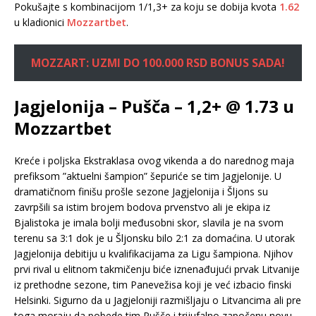
Pokušajte s kombinacijom 1/1,3+ za koju se dobija kvota
1.62
u kladionici
Mozzartbet
.
MOZZART: UZMI DO 100.000 RSD BONUS SADA!
Jagjelonija – Pušča – 1,2+ @ 1.73 u
Mozzartbet
Kreće i poljska Ekstraklasa ovog vikenda a do narednog maja
prefiksom ”aktuelni šampion” šepuriće se tim Jagjelonije. U
dramatičnom finišu prošle sezone Jagjelonija i Šljons su
zavrpšili sa istim brojem bodova prvenstvo ali je ekipa iz
Bjalistoka je imala bolji međusobni skor, slavila je na svom
terenu sa 3:1 dok je u Šljonsku bilo 2:1 za domaćina. U utorak
Jagjelonija debitiju u kvalifikacijama za Ligu šampiona. Njihov
prvi rival u elitnom takmičenju biće iznenađujući prvak Litvanije
iz prethodne sezone, tim Panevežisa koji je već izbacio finski
Helsinki. Sigurno da u Jagjeloniji razmišljaju o Litvancima ali pre
toga moraju da pobede tim Pušče i trijufalno započenu novu