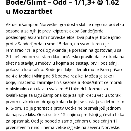
Bode/Glimt – Odd – 1/1,3+ @ 1.62
u Mozzartbet
Aktuelni šampion Norveške igra dosta slabije nego na početku
sezone a za njih je pravi kriptonit ekipa Sandefjorda,
poslednjeplasirani tim norveške elite. Dva puta je Bode igrao
protiv Sanderfjorda u smo 15 dana, na svom terenu je
remizirao 1:1, a prošlog vikenda je poražen na gostovanju sa
2:1. Još jednom se staro kladioničarsko pravilo da se nikada na
tiket ne stavljaju mečevi u kojima se sastaju prvi i poslednji,
pokazalo kao tačno. Bode je i dalje lider ali mu je Bran prišao
na 4 a Molde i Viking na 5 bodova razlike. Možda je tako i
bolje, imaćemo zanimljiv finiš sezone a Bode/Glimt će morati
maksimalno da ulazi u svaki meč i tako drži formu i za
kvalifikacije za Ligu šampiona koje za njih kreću već u utorak
prvom utakmicom drugog kola u kojoj se sastaju sa letonskim
RFS-om. To je prioritet a protv Odd-a ne bi smeli još jednom
da naprave kiks. Gosti su tek 15. i njima predstoji grčevita bitka
za opstanak. Odd je pobedio samo jednom u poslednjih 11
prvenstvenih rundi i nema velike izglede na severu Norveške.