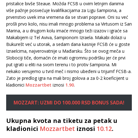
pristalice bivše Steaue. Možda FCSB u ovim letnjim danima
više pažnje posvećuje kvalifikacijama za Ligu šampiona, a
prvenstvo uvek ima vremena da se stvari poprave. Oni su već
prošli prvo kolo, nisu imali mnogo problema sa Virtusom iz San
Marina, a u drugom kolu imaće mnogo teži izazov i igraće sa
Makabijem iz Tel Aviva, šampionom Izraela. Makabi dolazi u
Bukurešt već u utorak, a sedam dana kasnije FCSB će u goste
Izraelcima, najverovatnije u Mađarsku. Što se ovog meča u
Slobociji tiče, domaćin će imati ogromnu podršku jer će prvi
put igrati u eliti na svom terenu i to protiv šampiona. Mi
nekako verujemo u tvrd meč i nismo ubeđeni u trijumf FCSB-a.
Zato je predlog igra na mali broj golova a za 0-2 koeficijent u
kladionici
Mozzartbet
iznosi
1.90
.
MOZZART: UZMI DO 100.000 RSD BONUS SADA!
Ukupna kvota na tiketu za petak u
kladionici
Mozzartbet
iznosi
10.12
.