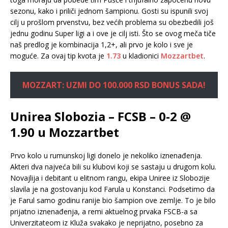
sezonu, kako i priliči jednom šampionu. Gosti su ispunili svoj
cilj u prošlom prvenstvu, bez većih problema su obezbedili još
jednu godinu Super ligi a i ove je cilj isti. Što se ovog meča tiče
naš predlog je kombinacija 1,2+, ali prvo je kolo i sve je
moguće. Za ovaj tip kvota je
1.73
u kladionici
Mozzartbet
.
MOZZART: UZMI DO 100.000 RSD BONUS SADA!
Unirea Slobozia – FCSB – 0-2 @
1.90 u Mozzartbet
Prvo kolo u rumunskoj ligi donelo je nekoliko iznenađenja.
Akteri dva najveća bili su klubovi koji se sastaju u drugom kolu.
Novajlija i debitant u elitnom rangu, ekipa Uniree iz Slobozije
slavila je na gostovanju kod Farula u Konstanci. Podsetimo da
je Farul samo godinu ranije bio šampion ove zemlje. To je bilo
prijatno iznenađenja, a remi aktuelnog prvaka FSCB-a sa
Univerzitateom iz Kluža svakako je neprijatno, posebno za