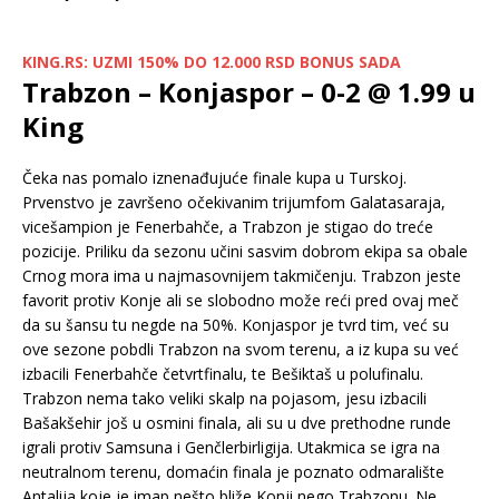
KING.RS: UZMI 150% DO 12.000 RSD BONUS SADA
Trabzon – Konjaspor – 0-2 @ 1.99 u
King
Čeka nas pomalo iznenađujuće finale kupa u Turskoj.
Prvenstvo je završeno očekivanim trijumfom Galatasaraja,
vicešampion je Fenerbahče, a Trabzon je stigao do treće
pozicije. Priliku da sezonu učini sasvim dobrom ekipa sa obale
Crnog mora ima u najmasovnijem takmičenju. Trabzon jeste
favorit protiv Konje ali se slobodno može reći pred ovaj meč
da su šansu tu negde na 50%. Konjaspor je tvrd tim, već su
ove sezone pobdli Trabzon na svom terenu, a iz kupa su već
izbacili Fenerbahče četvrtfinalu, te Bešiktaš u polufinalu.
Trabzon nema tako veliki skalp na pojasom, jesu izbacili
Bašakšehir još u osmini finala, ali su u dve prethodne runde
igrali protiv Samsuna i Genčlerbirligija. Utakmica se igra na
neutralnom terenu, domaćin finala je poznato odmaralište
Antalija koje je imap nešto bliže Konji nego Trabzonu. Ne