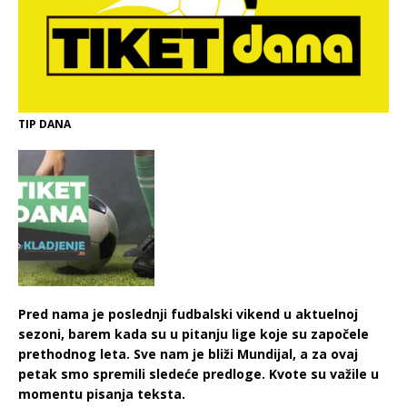
TIP DANA
Pred nama je poslednji fudbalski vikend u aktuelnoj
sezoni, barem kada su u pitanju lige koje su započele
prethodnog leta. Sve nam je bliži Mundijal, a za ovaj
petak smo spremili sledeće predloge. Kvote su važile u
momentu pisanja teksta.