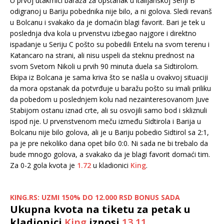
U prvoj utakmici baraža za opstanak u italijanskoj Seriji B
odigranoj u Bariju pobednika nije bilo, a ni golova. Sledi revanš
u Bolcanu i svakako da je domaćin blagi favorit. Bari je tek u
poslednja dva kola u prvenstvu izbegao najgore i direktno
ispadanje u Seriju C pošto su pobedili Entelu na svom terenu i
Katancaro na strani, ali nisu uspeli da steknu prednost na
svom Svetom Nikoli u prvih 90 minuta duela sa Sidtirolom.
Ekipa iz Bolcana je sama kriva što se našla u ovakvoj situaciji
da mora opstanak da potvrđuje u baražu pošto su imali priliku
da pobedom u poslednjem kolu nad nezainteresovanom Juve
Stabijom ostanu iznad crte, ali su osvojili samo bod i skliznuli
ispod nje. U prvenstvenom meču između Sidtirola i Barija u
Bolcanu nije bilo golova, ali je u Bariju pobedio Sidtirol sa 2:1,
pa je pre nekoliko dana opet bilo 0:0. Ni sada ne bi trebalo da
bude mnogo golova, a svakako da je blagi favorit domaći tim.
Za 0-2 gola kvota je
1.72
u kladionici
King
.
KING.RS: UZMI 150% DO 12.000 RSD BONUS SADA
Ukupna kvota na tiketu za petak u
kladionici
King
iznosi
13.11
.