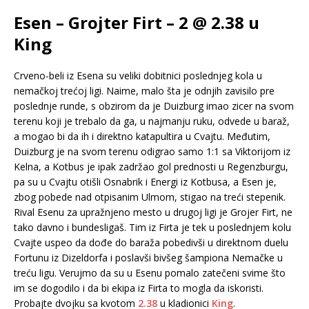
Esen – Grojter Firt – 2 @ 2.38 u
King
Crveno-beli iz Esena su veliki dobitnici poslednjeg kola u
nemačkoj trećoj ligi. Naime, malo šta je odnjih zavisilo pre
poslednje runde, s obzirom da je Duizburg imao zicer na svom
terenu koji je trebalo da ga, u najmanju ruku, odvede u baraž,
a mogao bi da ih i direktno katapultira u Cvajtu. Međutim,
Duizburg je na svom terenu odigrao samo 1:1 sa Viktorijom iz
Kelna, a Kotbus je ipak zadržao gol prednosti u Regenzburgu,
pa su u Cvajtu otišli Osnabrik i Energi iz Kotbusa, a Esen je,
zbog pobede nad otpisanim Ulmom, stigao na treći stepenik.
Rival Esenu za upražnjeno mesto u drugoj ligi je Grojer Firt, ne
tako davno i bundesligaš. Tim iz Firta je tek u poslednjem kolu
Cvajte uspeo da dođe do baraža pobedivši u direktnom duelu
Fortunu iz Dizeldorfa i poslavši bivšeg šampiona Nemačke u
treću ligu. Verujmo da su u Esenu pomalo zatečeni svime što
im se dogodilo i da bi ekipa iz Firta to mogla da iskoristi.
Probajte dvojku sa kvotom
2.38
u kladionici
King
.