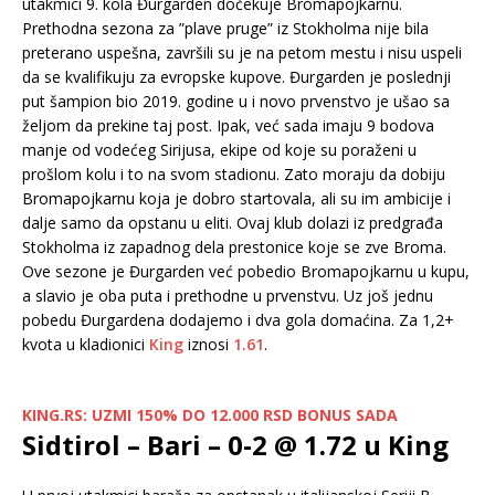
utakmici 9. kola Đurgarden dočekuje Bromapojkarnu.
Prethodna sezona za ”plave pruge” iz Stokholma nije bila
preterano uspešna, završili su je na petom mestu i nisu uspeli
da se kvalifikuju za evropske kupove. Đurgarden je poslednji
put šampion bio 2019. godine u i novo prvenstvo je ušao sa
željom da prekine taj post. Ipak, već sada imaju 9 bodova
manje od vodećeg Sirijusa, ekipe od koje su poraženi u
prošlom kolu i to na svom stadionu. Zato moraju da dobiju
Bromapojkarnu koja je dobro startovala, ali su im ambicije i
dalje samo da opstanu u eliti. Ovaj klub dolazi iz predgrađa
Stokholma iz zapadnog dela prestonice koje se zve Broma.
Ove sezone je Đurgarden već pobedio Bromapojkarnu u kupu,
a slavio je oba puta i prethodne u prvenstvu. Uz još jednu
pobedu Đurgardena dodajemo i dva gola domaćina. Za 1,2+
kvota u kladionici
King
iznosi
1.61
.
KING.RS: UZMI 150% DO 12.000 RSD BONUS SADA
Sidtirol – Bari – 0-2 @ 1.72 u King