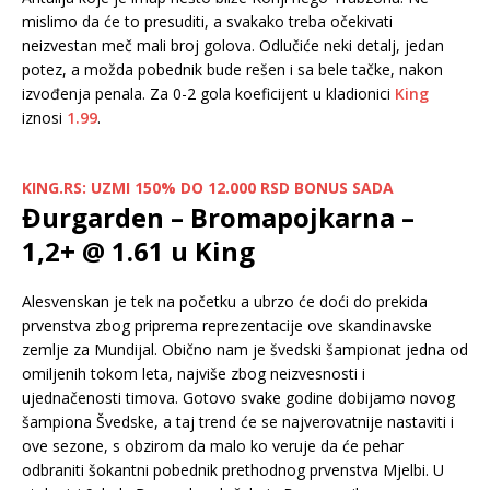
mislimo da će to presuditi, a svakako treba očekivati
neizvestan meč mali broj golova. Odlučiće neki detalj, jedan
potez, a možda pobednik bude rešen i sa bele tačke, nakon
izvođenja penala. Za 0-2 gola koeficijent u kladionici
King
iznosi
1.99
.
KING.RS: UZMI 150% DO 12.000 RSD BONUS SADA
Đurgarden – Bromapojkarna –
1,2+ @ 1.61 u King
Alesvenskan je tek na početku a ubrzo će doći do prekida
prvenstva zbog priprema reprezentacije ove skandinavske
zemlje za Mundijal. Obično nam je švedski šampionat jedna od
omiljenih tokom leta, najviše zbog neizvesnosti i
ujednačenosti timova. Gotovo svake godine dobijamo novog
šampiona Švedske, a taj trend će se najverovatnije nastaviti i
ove sezone, s obzirom da malo ko veruje da će pehar
odbraniti šokantni pobednik prethodnog prvenstva Mjelbi. U