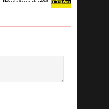
Tiket dana (subota, 23.12.2023)