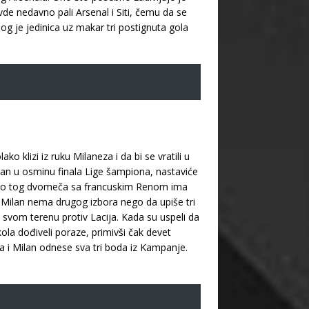
e nedavno pali Arsenal i Siti, čemu da se
og je jedinica uz makar tri postignuta gola
 klizi iz ruku Milaneza i da bi se vratili u
man u osminu finala Lige šampiona, nastaviće
. Do tog dvomeča sa francuskim Renom ima
u Milan nema drugog izbora nego da upiše tri
svom terenu protiv Lacija. Kada su uspeli da
ola dođiveli poraze, primivši čak devet
a i Milan odnese sva tri boda iz Kampanje.