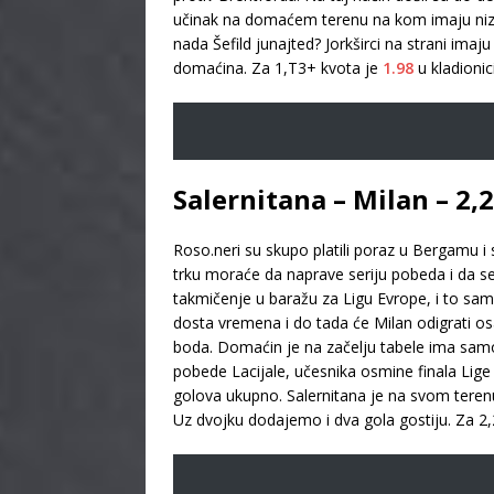
učinak na domaćem terenu na kom imaju niz o
nada Šefild junajted? Jorkširci na strani ima
domaćina. Za 1,T3+ kvota je
1.98
u kladionic
Salernitana – Milan – 2,
Roso.neri su skupo platili poraz u Bergamu i 
trku moraće da naprave seriju pobeda i da se
takmičenje u baražu za Ligu Evrope, i to s
dosta vremena i do tada će Milan odigrati os
boda. Domaćin je na začelju tabele ima samo
pobede Lacijale, učesnika osmine finala Lige 
golova ukupno. Salernitana je na svom terenu
Uz dvojku dodajemo i dva gola gostiju. Za 2