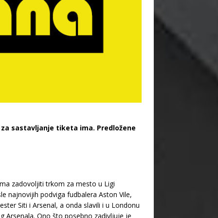
 za sastavljanje tiketa ima. Predložene
ema zadovoljiti trkom za mesto u Ligi
e najnovijih podviga fudbalera Aston Vile,
ter Siti i Arsenal, a onda slavili i u Londonu
g Arsenala. Ono što posebno zadivljuje je