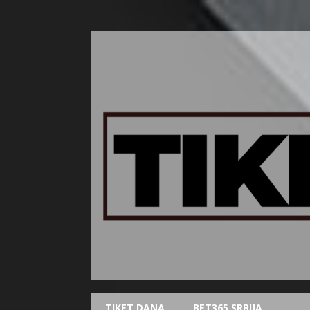
TIKET DANA
BET365 SRBIJA