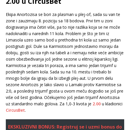
2.00 u CircusBet
Ekipa Anortozisa se bori za plasman u plej-of, sada su van te
zone i zauzimaju 8. poziciju sa 18 bodova. Prvi tim u zoni
doigravanja ima četiri više, pa to nije razlika koja se ne može
nadoknaditi u narednih 11 kola. Problem je što je tim iz
Limasola uzeo samo bod u prethodna tri kola uz samo jedan
postignuti gol. Dule sa Karmiotisom jednostavno moraju da
dobiju, gosti su iza njih na tabeli a i nemaju neke veće ambicije
osim obezbeđivanja još jedne sezone u elitnoj kiparskoj ligi.
Karmiotisa je vezala tri poraza, a ima samo jedan trijumf u
poslednjih sedam kola. Sada su na 10. mestu i trebalo bi
mnogo bolje da igraju da bi izbegli plej-aut. U prvom delu
sezone Anortozis je lako slavio u Larnaki protiv Karmiotise sa
2:0, a poslednji trijumf gosta u ovom meču dogodio se još pre
više od šest godina. Očekujemo još jedan trijumf Anortozisa
uz standardno malo golova. Za 1,0-3 kvota je
2.00
u kladionici
CircusBet
.
EKSKLUZIVNI BONUS: Registruj se i uzmi bonus do