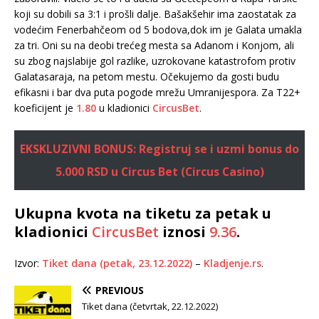
koji su dobili sa 3:1 i prošli dalje. Bašakšehir ima zaostatak za
vodećim Fenerbahčeom od 5 bodova,dok im je Galata umakla
za tri. Oni su na deobi trećeg mesta sa Adanom i Konjom, ali
su zbog najslabije gol razlike, uzrokovane katastrofom protiv
Galatasaraja, na petom mestu. Očekujemo da gosti budu
efikasni i bar dva puta pogode mrežu Umranijespora. Za T22+
koeficijent je
1.80
u kladionici
CircusBet
.
EKSKLUZIVNI BONUS: Registruj se i uzmi bonus do
5.000 RSD u Circus Bet (Circus Casino)
Ukupna kvota na tiketu za petak u
kladionici
CircusBet
iznosi
9.36
.
Izvor:
Tiket dana (petak, 23.12.2022)
–
Kladjenje.rs
.
PREVIOUS
Tiket dana (četvrtak, 22.12.2022)