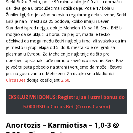
Serkl Briž u Gentu, posle 90 minuta bilo je 0:0 ali su domaćini
dali dva gola u produžecima i otišli dalje. Posle 17 kola u
Župiler ligi, što je tačno polovina regularnog dela sezone, Serkl
Briž je na 9. mestu sa 25 bodova, koliko imaju i Leven i
Standard ispred nejga, dok je Mehelen 13. sa 18. Serkl Briž bi
mogao da se uključi u borbu za plej-of, mada je teško
očekivati da mogu među četiri najbolja tima, ali svakako da im
je mesto u grupi ekipa od 5. do 8. mesta koje će igrati za
plasman u Evropu. Za Mehelen je najbitnije da što pre
obezbedi opstanak i uđe mirno u završnicu sezone. Serkl Briž
je već tri puta pobedio na strani i verujemo da može i četvrti
put na gostovanju u Mehelenu. Za dvojku se u kladionici
CircusBet
dobija koeficijent
2.60
.
EKSKLUZIVNI BONUS: Registruj se i uzmi bonus do
5.000 RSD u Circus Bet (Circus Casino)
Anortozis – Karmiotisa – 1,0-3 @