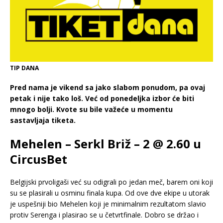
TIP DANA
Pred nama je vikend sa jako slabom ponudom, pa ovaj
petak i nije tako loš. Već od ponedeljka izbor će biti
mnogo bolji. Kvote su bile važeće u momentu
sastavljaja tiketa.
Mehelen – Serkl Briž – 2 @ 2.60 u
CircusBet
Belgijski prvoligaši već su odigrali po jedan meč, barem oni koji
su se plasirali u osminu finala kupa. Od ove dve ekipe u utorak
je uspešniji bio Mehelen koji je minimalnim rezultatom slavio
protiv Serenga i plasirao se u četvrtfinale. Dobro se držao i