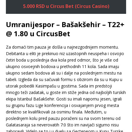
5.000 RSD u Circus Bet (Circus Casino)
Umranijespor – Bašakšehir – T22+
@ 1.80 u CircusBet
Za domaći tim pauza je došla u najnezgodnijem momentu.
Debitanta u eliti je prekinuo niz uzastopnih neuspeha i osvojio
četiri boda u poslednja dva kola pred odmor, što je više od
ukupno osvoejnih bodova u prethodnih 11 kola. Sada imaju
ukupno sedam bodova ali su i dalje na poslednjem mestu na
tabeli. Izgleda da su sačuvali formu s obzirom da su u Kupu u
utorak pobedili Kasimpašu u gostima. Sada im predstoji
mnogo teži zadatak, u goste im stiže jedna od najboljih turskih
ekipa Istanbul Bašakšehir. Gosti su imali napornu jesen, igrali
su grupnu fazu Lige konferencija i osvajanjem prvog mesta
direktno se kvalifikovali za osminu finala. Međutim, u
poslednjem kolu pred pauzu poraženi su na svom terenu od
Galatasaraja sa neverovatih 7:0 što im navijači sigurno nisu
zaboravili. Videlo se to i u duelu sa Gectepeom u Kupu Turske