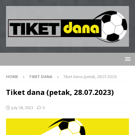
HOME
TIKET DANA
Tiket dana (petak, 28.07.2023)
Tiket dana (petak, 28.07.2023)
July 28, 2023
0