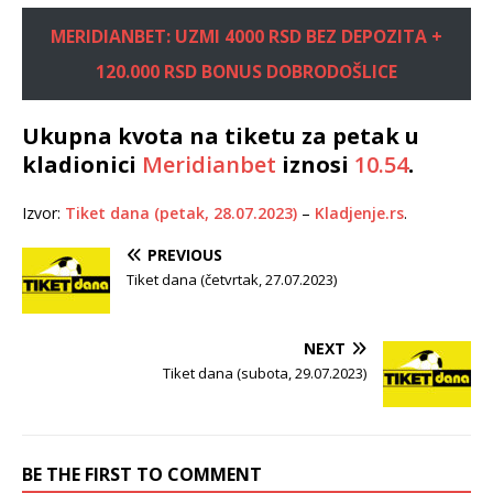
MERIDIANBET: UZMI 4000 RSD BEZ DEPOZITA +
120.000 RSD BONUS DOBRODOŠLICE
Ukupna kvota na tiketu za petak u
kladionici
Meridianbet
iznosi
10.54
.
Izvor:
Tiket dana (petak, 28.07.2023)
–
Kladjenje.rs
.
PREVIOUS
Tiket dana (četvrtak, 27.07.2023)
NEXT
Tiket dana (subota, 29.07.2023)
BE THE FIRST TO COMMENT