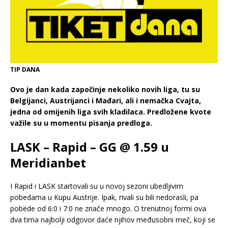
TIP DANA
Ovo je dan kada započinje nekoliko novih liga, tu su
Belgijanci, Austrijanci i Mađari, ali i nemačka Cvajta,
jedna od omijenih liga svih kladilaca. Predložene kvote
važile su u momentu pisanja predloga.
LASK – Rapid – GG @ 1.59 u
Meridianbet
I Rapid i LASK startovali su u novoj sezoni ubedljivim
pobedama u Kupu Austrije. Ipak, rivali su bili nedorasli, pa
pobede od 6:0 i 7:0 ne znače mnogo. O trenutnoj formi ova
dva tima najbolji odgovor daće njihov međusobni meč, koji se