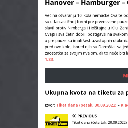
Hanover – Hamburger – 
Već na otvaranju 10. kola nemačke Cvajte oč
su u fantastičnoj formi pre prvensvene pauze. 
slavili protiv Nirnberga i Holštajna u Kilu. Z
Cvajti i sva četiri dobili, postigavši na sva
a pre pauze su imali šest uzastopnih utakmi
pred ovo kolo, ispred njih su Darmštat sa j
zaostatka za svojim rivalom, ali to neće biti 
1.83
.
M
Ukupna kvota na tiketu za 
Izvor:
Tiket dana (petak, 30.09.2022)
–
Kla
PREVIOUS
Tiket dana (četvrtak, 29.09.2022)