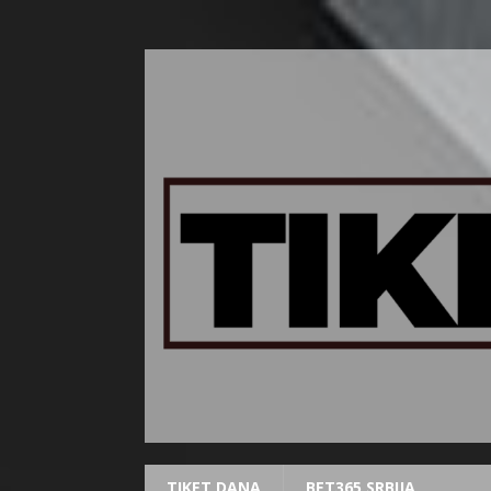
TIKET DANA
BET365 SRBIJA