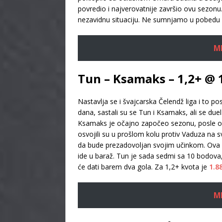
povredio i najverovatnije završio ovu sezonu
nezavidnu situaciju. Ne sumnjamo u pobedu d
M
Tun – Ksamaks – 1,2+ @ 
Nastavlja se i švajcarska Čelendž liga i to 
dana, sastali su se Tun i Ksamaks, ali se duel
Ksamaks je očajno započeo sezonu, posle os
osvojili su u prošlom kolu protiv Vaduza na
da bude prezadovoljan svojim učinkom. Ova ek
ide u baraž. Tun je sada sedmi sa 10 bodova,
će dati barem dva gola. Za 1,2+ kvota je
1.8
M