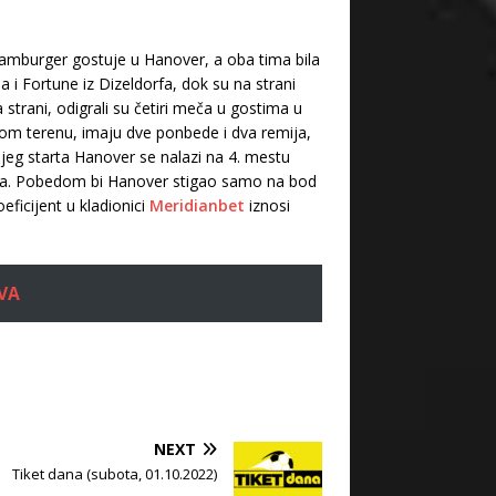
Hamburger gostuje u Hanover, a oba tima bila
a i Fortune iz Dizeldorfa, dok su na strani
 strani, odigrali su četiri meča u gostima u
 svom terenu, imaju dve ponbede i dva remija,
jeg starta Hanover se nalazi na 4. mestu
boda. Pobedom bi Hanover stigao samo na bod
eficijent u kladionici
Meridianbet
iznosi
VA
NEXT
Tiket dana (subota, 01.10.2022)