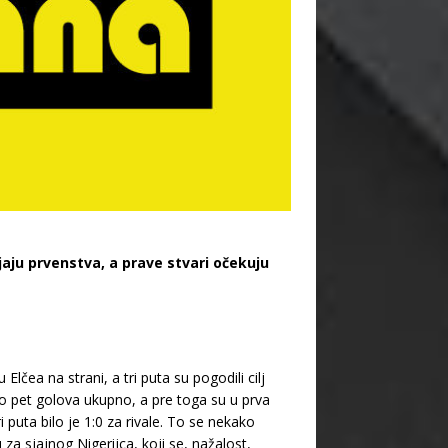
aju prvenstva, a prave stvari očekuju
lčea na strani, a tri puta su pogodili cilj
po pet golova ukupno, a pre toga su u prva
i puta bilo je 1:0 za rivale. To se nekako
a sjajnog Nigerijca, koji se, nažalost,