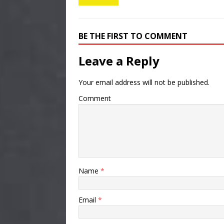
BE THE FIRST TO COMMENT
Leave a Reply
Your email address will not be published.
Comment
Name
*
Email
*