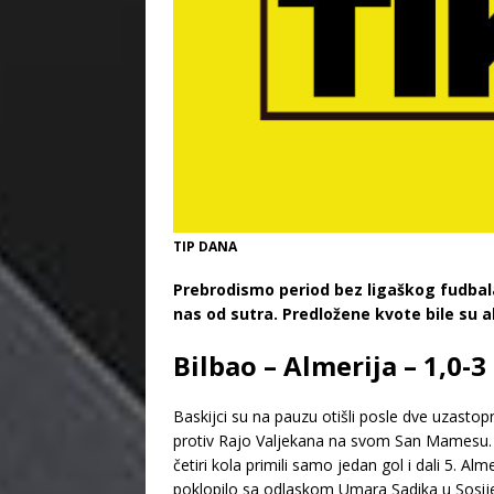
TIP DANA
Prebrodismo period bez ligaškog fudbala
nas od sutra. Predložene kvote bile su 
Bilbao – Almerija – 1,0-
Baskijci su na pauzu otišli posle dve uzastopn
protiv Rajo Valjekana na svom San Mamesu. To
četiri kola primili samo jedan gol i dali 5. Al
poklopilo sa odlaskom Umara Sadika u Sosijed