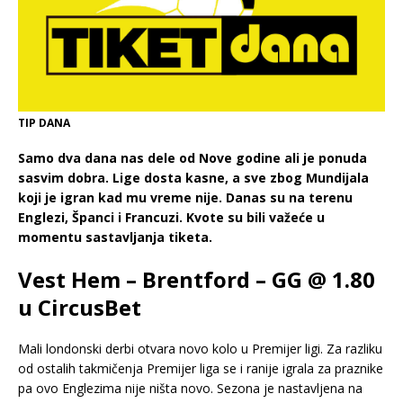
TIP DANA
Samo dva dana nas dele od Nove godine ali je ponuda
sasvim dobra. Lige dosta kasne, a sve zbog Mundijala
koji je igran kad mu vreme nije. Danas su na terenu
Englezi, Španci i Francuzi. Kvote su bili važeće u
momentu sastavljanja tiketa.
Vest Hem – Brentford – GG @ 1.80
u CircusBet
Mali londonski derbi otvara novo kolo u Premijer ligi. Za razliku
od ostalih takmičenja Premijer liga se i ranije igrala za praznike
pa ovo Englezima nije ništa novo. Sezona je nastavljena na