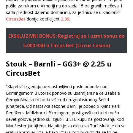
pošlo za rukom u Almeriji na do sada 15 odigranih mečeva. I
sada prednost dajemo domaćinu, za jedinicu se u kladionici
CircusBet
dobija koeficijent
2.39
.
EKSKLUZIVNI BONUS: Registruj se i uzmi bonus do
5.000 RSD u Circus Bet (Circus Casino)
Stouk – Barnli – GG3+ @ 2.25 u
CircusBet
”Klaretsi” izgledaju nezaustavljivo i posle pobede nad
Birmingemom u utorak ponovo su usamljeni na čelu tabele
Čempiošipa sa tri boda više od drugoplasiranog Šefild
junajteda. Od nastavka sezone Barnli je pobedio Kvins Park
Rendžers. Midlzboro i Birmingem, postigavši na ta tri meča
devet golova. Jedino su izgubili u EFL kupu na gostovanju kod
Mančester junajteda. Najbitnije za ekipu sa Turf Mura je da se
vrati u Premijer ligu, a kako igraju, bilo bi čudo da se to ne