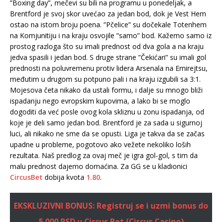
”Boxing day”, mečevi su bili na programu u ponedeljak, a
Brentford je svoj skor uvećao za jedan bod, dok je Vest Hem
ostao na istom broju poena. ”Pčelice” su dočekale Totenhem
na Komjunitiju i na kraju osvojile ”samo” bod. Kažemo samo iz
prostog razloga što su imali prednost od dva gola a na kraju
jedva spasili i jedan bod. S druge strane ”Čekićari” su imali gol
prednosti na poluvremenu protiv lidera Arsenala na Emirejtsu,
međutim u drugom su potpuno pali i na kraju izgubili sa 3:1.
Mojesova četa nikako da ustali formu, i dalje su mnogo bliži
ispadanju nego evropskim kupovima, a lako bi se moglo
dogoditi da već posle ovog kola skliznu u zonu ispadanja, od
koje je deli samo jedan bod. Brentford je za sada u sigurnoj
luci, ali nikako ne sme da se opusti. Liga je takva da se začas
upadne u probleme, pogotovo ako vežete nekoliko loših
rezultata. Naš predlog za ovaj meč je igra gol-gol, s tim da
malu prednost dajemo domaćina. Za GG se u kladionici
CircusBet
dobija kvota
1.80
.
EKSKLUZIVNI BONUS: Registruj se i uzmi bonus do
5.000 RSD u Circus Bet (Circus Casino)