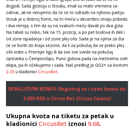
dogodi. Sada gostuju u Stouku, imali su malo vremena za
odmar, ali ne verujemo da će se to odraziti na njihovu partiju.
Stouk je u dobroj formi, na tri meča u decembru imaju pobedu
i dva remija, s tim da su na svakom meču davali po dva gola.
Na tabeli su nisko, tek na 15. poziciji, a po pet bodova ih deli i
od zone ispadanja i od zone plej-ofa. Sada je na njima za šta
će se boriti do kraja sezone, da li za pokušaj da se preko plej-
ofa vrate u Premijer ligu ili da sve sve svede na pokušaj
opstanka u Čempionšipu. Puno golova pada na mečevima ovih
ekipa, pa ih očekujemo i sada. Naš predlog je GG3+ sa kvotom
2.25
u kladionici
CircusBet
.
EKSKLUZIVNI BONUS: Registruj se i uzmi bonus do
5.000 RSD u Circus Bet (Circus Casino)
Ukupna kvota na tiketu za petak u
kladionici
CircusBet
iznosi
9.68
.