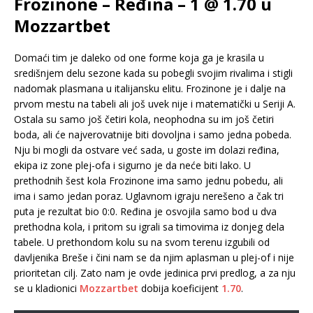
Frozinone – Ređina – 1 @ 1.70 u
Mozzartbet
Domaći tim je daleko od one forme koja ga je krasila u
središnjem delu sezone kada su pobegli svojim rivalima i stigli
nadomak plasmana u italijansku elitu. Frozinone je i dalje na
prvom mestu na tabeli ali još uvek nije i matematički u Seriji A.
Ostala su samo još četiri kola, neophodna su im još četiri
boda, ali će najverovatnije biti dovoljna i samo jedna pobeda.
Nju bi mogli da ostvare već sada, u goste im dolazi ređina,
ekipa iz zone plej-ofa i sigurno je da neće biti lako. U
prethodnih šest kola Frozinone ima samo jednu pobedu, ali
ima i samo jedan poraz. Uglavnom igraju nerešeno a čak tri
puta je rezultat bio 0:0. Ređina je osvojila samo bod u dva
prethodna kola, i pritom su igrali sa timovima iz donjeg dela
tabele. U prethondom kolu su na svom terenu izgubili od
davljenika Breše i čini nam se da njim aplasman u plej-of i nije
prioritetan cilj. Zato nam je ovde jedinica prvi predlog, a za nju
se u kladionici
Mozzartbet
dobija koeficijent
1.70
.