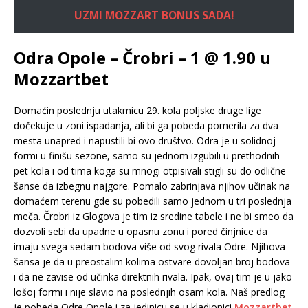
UZMI MOZZART BONUS SADA!
Odra Opole – Črobri – 1 @ 1.90 u
Mozzartbet
Domaćin poslednju utakmicu 29. kola poljske druge lige
dočekuje u zoni ispadanja, ali bi ga pobeda pomerila za dva
mesta unapred i napustili bi ovo društvo. Odra je u solidnoj
formi u finišu sezone, samo su jednom izgubili u prethodnih
pet kola i od tima koga su mnogi otpisivali stigli su do odlične
šanse da izbegnu najgore. Pomalo zabrinjava njihov učinak na
domaćem terenu gde su pobedili samo jednom u tri poslednja
meča. Črobri iz Glogova je tim iz sredine tabele i ne bi smeo da
dozvoli sebi da upadne u opasnu zonu i pored činjnice da
imaju svega sedam bodova više od svog rivala Odre. Njihova
šansa je da u preostalim kolima ostvare dovoljan broj bodova
i da ne zavise od učinka direktnih rivala. Ipak, ovaj tim je u jako
lošoj formi i nije slavio na poslednjih osam kola. Naš predlog
je pobeda Odre Opole i za jedinicu se u kladionici
Mozzartbet