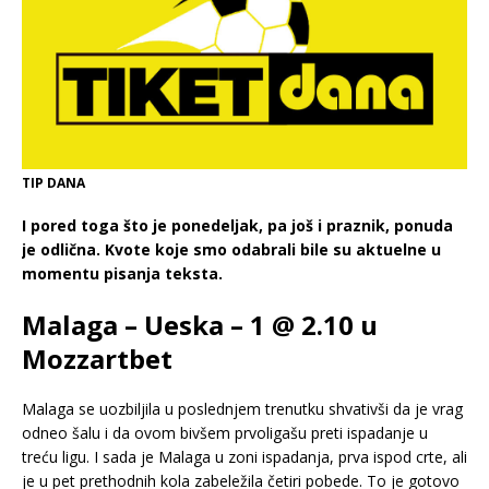
TIP DANA
I pored toga što je ponedeljak, pa još i praznik, ponuda
je odlična. Kvote koje smo odabrali bile su aktuelne u
momentu pisanja teksta.
Malaga – Ueska – 1 @ 2.10 u
Mozzartbet
Malaga se uozbiljila u poslednjem trenutku shvativši da je vrag
odneo šalu i da ovom bivšem prvoligašu preti ispadanje u
treću ligu. I sada je Malaga u zoni ispadanja, prva ispod crte, ali
je u pet prethodnih kola zabeležila četiri pobede. To je gotovo