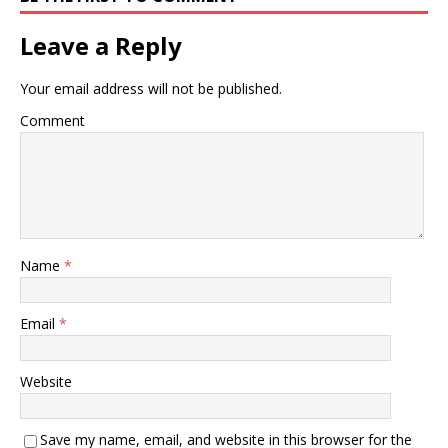
Leave a Reply
Your email address will not be published.
Comment
Name
*
Email
*
Website
Save my name, email, and website in this browser for the