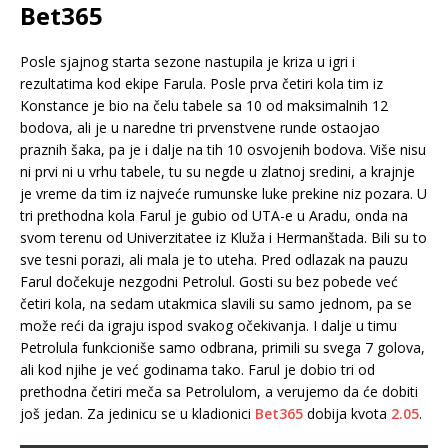
Bet365
Posle sjajnog starta sezone nastupila je kriza u igri i
rezultatima kod ekipe Farula. Posle prva četiri kola tim iz
Konstance je bio na čelu tabele sa 10 od maksimalnih 12
bodova, ali je u naredne tri prvenstvene runde ostaojao
praznih šaka, pa je i dalje na tih 10 osvojenih bodova. Više nisu
ni prvi ni u vrhu tabele, tu su negde u zlatnoj sredini, a krajnje
je vreme da tim iz najveće rumunske luke prekine niz pozara. U
tri prethodna kola Farul je gubio od UTA-e u Aradu, onda na
svom terenu od Univerzitatee iz Kluža i Hermanštada. Bili su to
sve tesni porazi, ali mala je to uteha. Pred odlazak na pauzu
Farul dočekuje nezgodni Petrolul. Gosti su bez pobede već
četiri kola, na sedam utakmica slavili su samo jednom, pa se
može reći da igraju ispod svakog očekivanja. I dalje u timu
Petrolula funkcioniše samo odbrana, primili su svega 7 golova,
ali kod njihe je već godinama tako. Farul je dobio tri od
prethodna četiri meča sa Petrolulom, a verujemo da će dobiti
još jedan. Za jedinicu se u kladionici
Bet365
dobija kvota
2.05
.