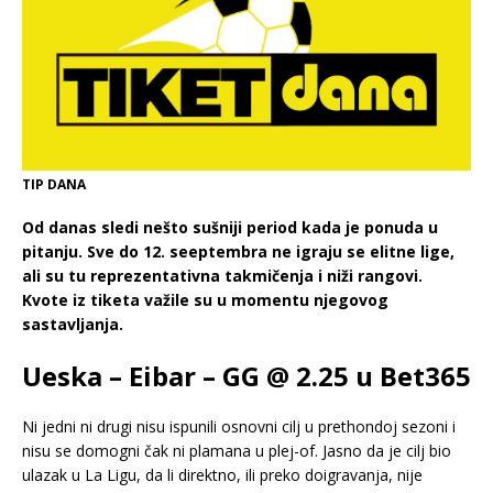
TIP DANA
Od danas sledi nešto sušniji period kada je ponuda u
pitanju. Sve do 12. seeptembra ne igraju se elitne lige,
ali su tu reprezentativna takmičenja i niži rangovi.
Kvote iz tiketa važile su u momentu njegovog
sastavljanja.
Ueska – Eibar – GG @ 2.25 u Bet365
Ni jedni ni drugi nisu ispunili osnovni cilj u prethondoj sezoni i
nisu se domogni čak ni plamana u plej-of. Jasno da je cilj bio
ulazak u La Ligu, da li direktno, ili preko doigravanja, nije