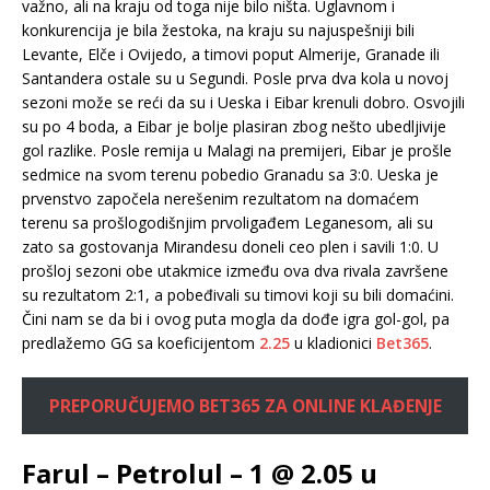
važno, ali na kraju od toga nije bilo ništa. Uglavnom i
konkurencija je bila žestoka, na kraju su najuspešniji bili
Levante, Elče i Ovijedo, a timovi poput Almerije, Granade ili
Santandera ostale su u Segundi. Posle prva dva kola u novoj
sezoni može se reći da su i Ueska i Eibar krenuli dobro. Osvojili
su po 4 boda, a Eibar je bolje plasiran zbog nešto ubedljivije
gol razlike. Posle remija u Malagi na premijeri, Eibar je prošle
sedmice na svom terenu pobedio Granadu sa 3:0. Ueska je
prvenstvo započela nerešenim rezultatom na domaćem
terenu sa prošlogodišnjim prvoligađem Leganesom, ali su
zato sa gostovanja Mirandesu doneli ceo plen i savili 1:0. U
prošloj sezoni obe utakmice između ova dva rivala završene
su rezultatom 2:1, a pobeđivali su timovi koji su bili domaćini.
Čini nam se da bi i ovog puta mogla da dođe igra gol-gol, pa
predlažemo GG sa koeficijentom
2.25
u kladionici
Bet365
.
PREPORUČUJEMO BET365 ZA ONLINE KLAĐENJE
Farul – Petrolul – 1 @ 2.05 u