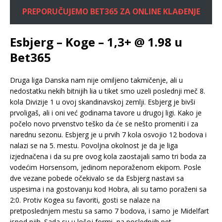
PREPORUČUJEMO BET365 ZA ONLINE KLAĐENJE
Esbjerg – Koge – 1,3+ @ 1.98 u
Bet365
Druga liga Danska nam nije omiljeno takmičenje, ali u
nedostatku nekih bitnijih lia u tiket smo uzeli poslednji meč 8.
kola Divizije 1 u ovoj skandinavskoj zemlji. Esbjerg je bivši
prvoligaš, ali i oni već godinama tavore u drugoj ligi. Kako je
počelo novo prvenstvo teško da će se nešto promeniti i za
narednu sezonu. Esbjerg je u prvih 7 kola osvojio 12 bodova i
nalazi se na 5. mestu. Povoljna okolnost je da je liga
izjednačena i da su pre ovog kola zaostajali samo tri boda za
vodećim Horsensom, jedinom neporaženom ekipom. Posle
dve vezane pobede očekivalo se da Esbjerg nastavi sa
uspesima i na gostovanju kod Hobra, ali su tamo poraženi sa
2:0. Protiv Kogea su favoriti, gosti se nalaze na
pretposlednjem mestu sa samo 7 bodova, i samo je Midelfart
ispod njih. Sada su u lošoj formi, na poslednjih pet