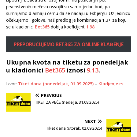
prvenstvenih mečeva osvojili su samo jedan bod, pa
sumnjamo d aimaju čemu da se nadaju u Esbjergu. Uz jedinicu
očekujemo i golove, naš predlog je kombinacija 1,3+ za koju
se u kladionici
Bet365
dobija koeficijent
1.98
.
PREPORUČUJEMO BET365 ZA ONLINE KLAĐENJE
Ukupna kvota na tiketu za ponedeljak
u kladionici
Bet365
iznosi
9.13
.
Izvor:
Tiket dana (ponedeljak, 01.09.2025)
–
Kladjenje.rs
.
PREVIOUS
TIKET ZA VEČE (nedelja, 31.08.2025)
NEXT
Tiket dana (utorak, 02.09.2025)