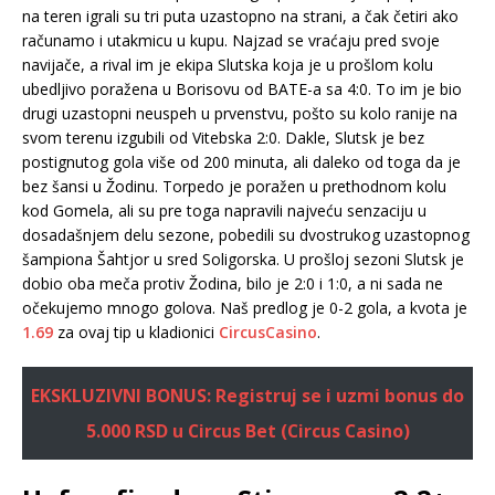
na teren igrali su tri puta uzastopno na strani, a čak četiri ako
računamo i utakmicu u kupu. Najzad se vraćaju pred svoje
navijače, a rival im je ekipa Slutska koja je u prošlom kolu
ubedljivo poražena u Borisovu od BATE-a sa 4:0. To im je bio
drugi uzastopni neuspeh u prvenstvu, pošto su kolo ranije na
svom terenu izgubili od Vitebska 2:0. Dakle, Slutsk je bez
postignutog gola više od 200 minuta, ali daleko od toga da je
bez šansi u Žodinu. Torpedo je poražen u prethodnom kolu
kod Gomela, ali su pre toga napravili najveću senzaciju u
dosadašnjem delu sezone, pobedili su dvostrukog uzastopnog
šampiona Šahtjor u sred Soligorska. U prošloj sezoni Slutsk je
dobio oba meča protiv Žodina, bilo je 2:0 i 1:0, a ni sada ne
očekujemo mnogo golova. Naš predlog je 0-2 gola, a kvota je
1.69
za ovaj tip u kladionici
CircusCasino
.
EKSKLUZIVNI BONUS: Registruj se i uzmi bonus do
5.000 RSD u Circus Bet (Circus Casino)