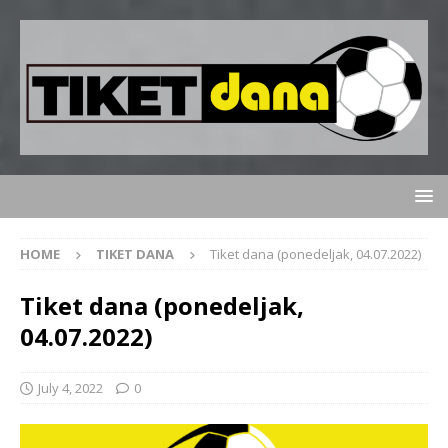
HOME
TIKET DANA
Tiket dana (ponedeljak, 04.07.2022)
Tiket dana (ponedeljak,
04.07.2022)
July 4, 2022
0