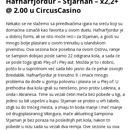
Hafnarfjordur – Stjarnan – x2,2+
@ 2.00 u CircusCasino
Nekako se ne slažemo sa priređivačima igara na sreću koji su
domaćina označili kao favorita u ovom duelu. Hafnarfjordur je
u dobroj formi, ali se isto može reći i za Stjarnan, a gosti su
mnogo bolje plasirani u ovom trenutku u islandskom
prvenstvu. Ova sezona biće posebna na ovom Ostrvu, ranije
se šampion dobijao posle samo 22 odigrana kola, a sada će
se posle toga igrati Plej-of i Plej-aut. Možda je to i dobro,
pošto bi u suprotnom već sada bilo jasno da će pehar osvojiti
Breidablik. Hafnarfjordur je trenutno 9. i imaće mnogo
problema da dođe u gornju polovinu i plasira se u Plej-of. U
prethodna dva kola igrali su nerešeno, prvo protiv Leiknira, a
onda i Akranesa. Time su vezali četiri meča bez pobede u ligi, a
jedino su bili uspešni u kupu. Stjarnan se probio u vrh tabele,
stigli su do trećeg mesta, a imaju tri boda manje i meč manje
od drugoplasiranog Vikingura, inače aktuelnog šampiona.
Stjarnan je bez poraza na poslednjih pet kola, nakon tri
pobede u nizu sada su vezali dva remija. Ove sezone su ova