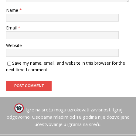
Name
*
Email
*
Website
Save my name, email, and website in this browser for the
next time I comment.
Igre na sreću mogu uzrokovati zavisnost. Igraj
odgovorno. Osobama mlađim od 18 godina nije dozvoljeno
učestvovanje u igrama na sreću.