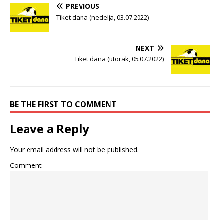
PREVIOUS
Tiket dana (nedelja, 03.07.2022)
NEXT
Tiket dana (utorak, 05.07.2022)
BE THE FIRST TO COMMENT
Leave a Reply
Your email address will not be published.
Comment