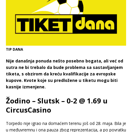
TIP DANA
Nije današnja ponuda nešto posebno bogata, ali već od
sutra ne bi trebalo da bude problema sa sastavljanjem
tiketa, s obzirom da kreću kvalifikacije za evropske
kupove. Kvote koje su predložene u tiketu mogu biti
kasnije izmenjene.
Žodino – Slutsk – 0-2 @ 1.69 u
CircusCasino
Torpedo nije igrao na domaćem terenu još od 28. maja. Bila je
u međuvremnu i ona pauza zbog reprezentacija, a po povratku