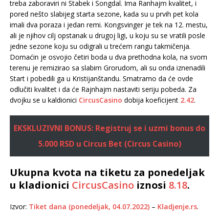
treba zaboraviri ni Stabek i Songdal. Ima Ranhajm kvalitet, i
pored nešto slabijeg starta sezone, kada su u prvih pet kola
imali dva poraza i jedan remi. Kongsvinger je tek na 12. mestu,
ali je njihov cilj opstanak u drugoj ligi, u koju su se vratili posle
jedne sezone koju su odigrali u trećem rangu takmičenja.
Domaćin je osvojio četiri boda u dva prethodna kola, na svom
terenu je remizirao sa slabim Grorudom, ali su onda iznenadili
Start i pobedili ga u Kristijanštandu. Smatramo da će ovde
odlučiti kvalitet i da će Rajnhajm nastaviti seriju pobeda. Za
dvojku se u kaldionici
CircusCasino
dobija koeficijent
2.42
.
EKSKLUZIVNI BONUS: Registruj se i uzmi bonus do
5.000 RSD u Circus Bet (Circus Casino)
Ukupna kvota na tiketu za ponedeljak
u kladionici
CircusCasino
iznosi
8.18
.
Izvor:
Tiket dana (ponedeljak, 04.07.2022)
–
Kladjenje.rs
.