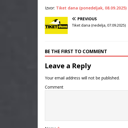
Izvor:
Tiket dana (ponedeljak, 08.09.2025)
PREVIOUS
Tiket dana (nedelja, 07.09.2025)
BE THE FIRST TO COMMENT
Leave a Reply
Your email address will not be published.
Comment