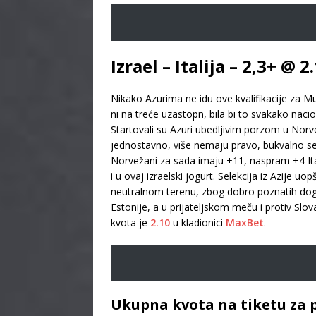
Izrael – Italija – 2,3+ @ 
Nikako Azurima ne idu ove kvalifikacije za Mun
ni na treće uzastopn, bila bi to svakako nacio
Startovali su Azuri ubedljivim porzom u Norve
jednostavno, više nemaju pravo, bukvalno se m
Norvežani za sada imaju +11, naspram +4 Ital
i u ovaj izraelski jogurt. Selekcija iz Azije u
neutralnom terenu, zbog dobro poznatih događa
Estonije, a u prijateljskom meču i protiv Slov
kvota je
2.10
u kladionici
MaxBet
.
Ukupna kvota na tiketu za 