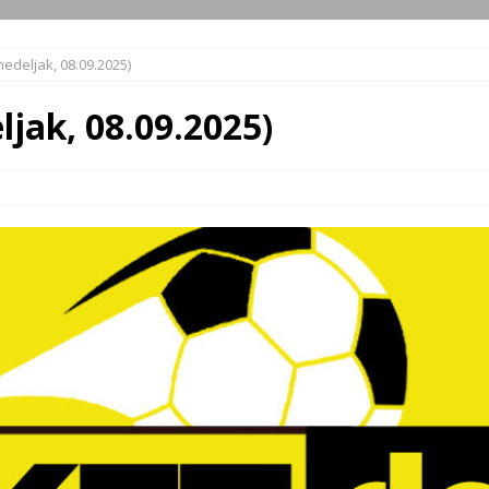
edeljak, 08.09.2025)
ljak, 08.09.2025)