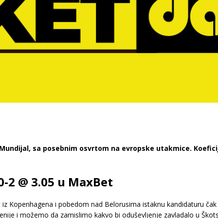
i Mundijal, sa posebnim osvrtom na evropske utakmice. Koefici
,0-2 @ 3.05 u MaxBet
at iz Kopenhagena i pobedom nad Belorusima istaknu kandidaturu čak 
ecenije i možemo da zamislimo kakvo bi oduševljenje zavladalo u Škotsk