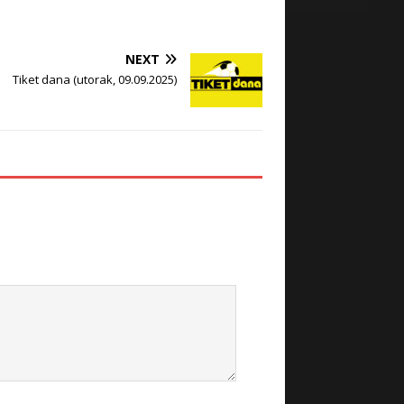
NEXT
Tiket dana (utorak, 09.09.2025)