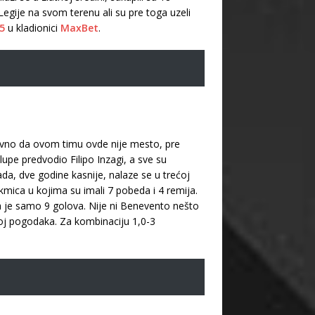
egije na svom terenu ali su pre toga uzeli
5
u kladionici
MaxBet
.
aravno da ovom timu ovde nije mesto, pre
lupe predvodio Filipo Inzagi, a sve su
ada, dve godine kasnije, nalaze se u trećoj
kmica u kojima su imali 7 pobeda i 4 remija.
la je samo 9 golova. Nije ni Benevento nešto
roj pogodaka. Za kombinaciju 1,0-3