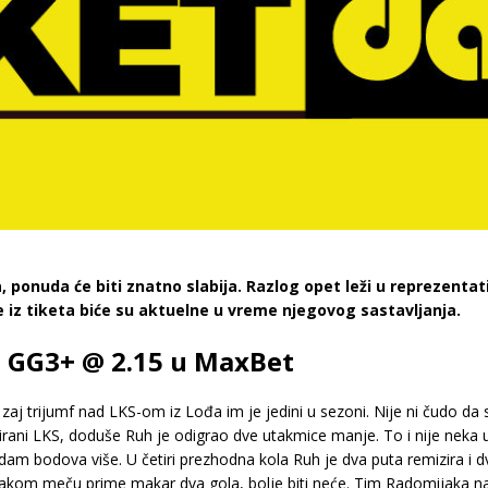
ponuda će biti znatno slabija. Razlog opet leži u reprezentat
e iz tiketa biće su aktuelne u vreme njegovog sastavljanja.
 GG3+ @ 2.15 u MaxBet
 zaj trijumf nad LKS-om iz Lođa im je jedini u sezoni. Nije ni čudo 
rani LKS, doduše Ruh je odigrao dve utakmice manje. To i nije neka ute
edam bodova više. U četiri prezhodna kola Ruh je dva puta remizira i 
 svakom meču prime makar dva gola, bolje biti neće. Tim Radomijaka nala