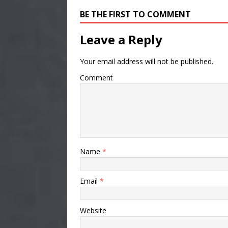
BE THE FIRST TO COMMENT
Leave a Reply
Your email address will not be published.
Comment
Name
*
Email
*
Website