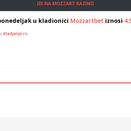
IDI NA MOZZART KAZINO
ponedeljak u kladionici
Mozzartbet
iznosi
4.
–
Kladjenje.rs
.