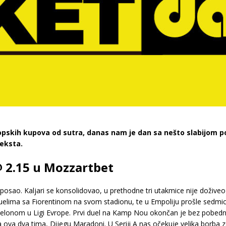
ropskih kupova od sutra, danas nam je dan sa nešto slabijom
teksta.
@ 2.15 u Mozzartbet
posao. Kaljari se konsolidovao, u prethodne tri utakmice nije doživeo
duelima sa Fiorentinom na svom stadionu, te u Empoliju prošle sedm
lonom u Ligi Evrope. Prvi duel na Kamp Nou okončan je bez pobednik
a ova dva tima, Dijegu Maradoni. U Seriji A nas očekuje velika borba za