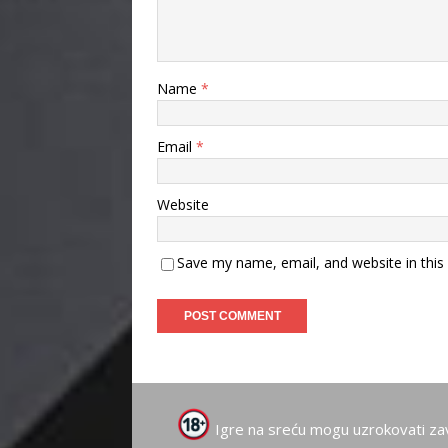
Name
*
Email
*
Website
Save my name, email, and website in this
Igre na sreću mogu uzrokovati za