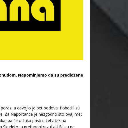
 ponudom, Napominjemo da su predložene
 poraz, a osvojio je pet bodova. Pobedili su
ice. Za Napolitance je nezgodno što ovaj meč
a, pa će odluka pasti u četvrtak na
 Skudeto, a prethodni rezultati išli su na