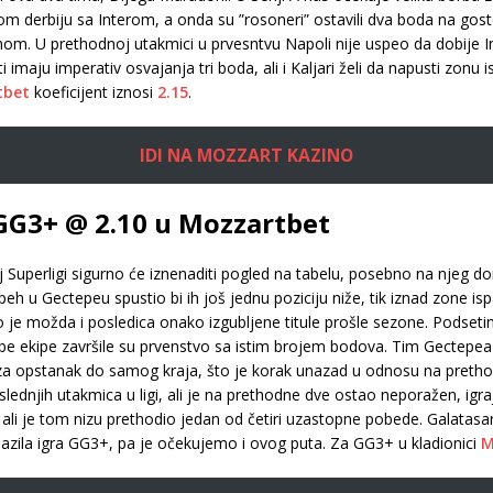
m derbiju sa Interom, a onda su ”rosoneri” ostavili dva boda na gostov
nom. U prethodnoj utakmici u prvesntvu Napoli nije uspeo da dobije In
ti imaju imperativ osvajanja tri boda, ali i Kaljari želi da napusti zo
tbet
koeficijent iznosi
2.15
.
IDI NA MOZZART KAZINO
 GG3+ @ 2.10 u Mozzartbet
Superligi sigurno će iznenaditi pogled na tabelu, posebno na njeg do
peh u Gectepeu spustio bi ih još jednu poziciju niže, tik iznad zone 
je možda i posledica onako izgubljene titule prošle sezone. Podseti
ekipe završile su prvenstvo sa istim brojem bodova. Tim Gectepea s
za opstanak do samog kraja, što je korak unazad u odnosu na pretho
ednjih utakmica u ligi, ali je na prethodne dve ostao neporažen, igra
li je tom nizu prethodio jedan od četiri uzastopne pobede. Galatas
lazila igra GG3+, pa je očekujemo i ovog puta. Za GG3+ u kladionici
M