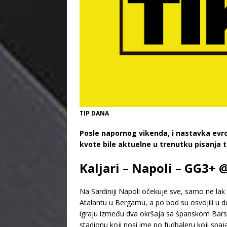
TIP DANA
Posle napornog vikenda, i nastavka ev
kvote bile aktuelne u trenutku pisanja 
Kaljari – Napoli – GG3+ 
Na Sardiniji Napoli očekuje sve, samo ne lak 
Atalantu u Bergamu, a po bod su osvojili u 
igraju između dva okršaja sa španskom Barse
stadionu koji nosi ime po fudbaleru koji spaj