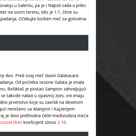
anju u Salernu, pa je i Napoli sada u prilici
ter na svom terenu, bilo je 1:1, čime su
nu ispadanja. Očekujte borben meč sa golovima
nji deo. Pred ovaj meč slavni Galatasara
ispadanja. Od početka sezone Galata je imala
mo, Bešiktaš je postao šampion zahvaljujući
e takođe nalazi u opasnoj zoni, oni imaju
dno prvenstvo koje su završili na desetom
jući nerešeno sa Alanijom i Kajzerijem.
araj je doio prethodna četiri međusobna meča
ozzartbet
koeficijent iznosi
2.10
.