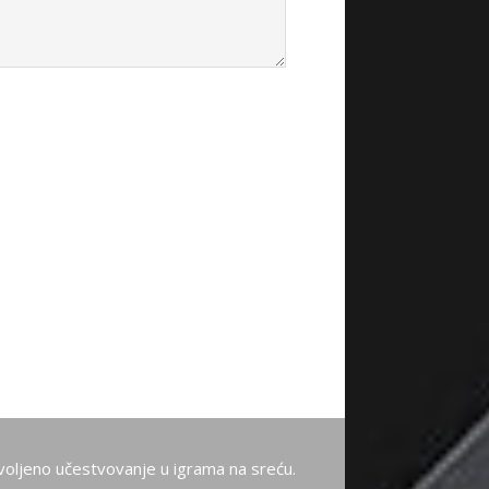
oljeno učestvovanje u igrama na sreću.