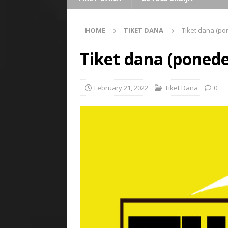
HOME
TIKET DANA
Tiket dana (pon
Tiket dana (ponede
February 21, 2022
Tiket Dana
0