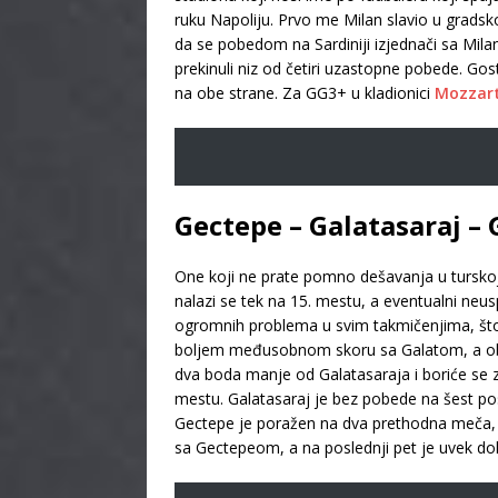
ruku Napoliju. Prvo me Milan slavio u gradsko
da se pobedom na Sardiniji izjednači sa Mila
prekinuli niz od četiri uzastopne pobede. Gos
na obe strane. Za GG3+ u kladionici
Mozzar
Gectepe – Galatasaraj –
One koji ne prate pomno dešavanja u turskoj 
nalazi se tek na 15. mestu, a eventualni neus
ogromnih problema u svim takmičenjima, što 
boljem međusobnom skoru sa Galatom, a obe 
dva boda manje od Galatasaraja i boriće se 
mestu. Galatasaraj je bez pobede na šest posl
Gectepe je poražen na dva prethodna meča, a
sa Gectepeom, a na poslednji pet je uvek do