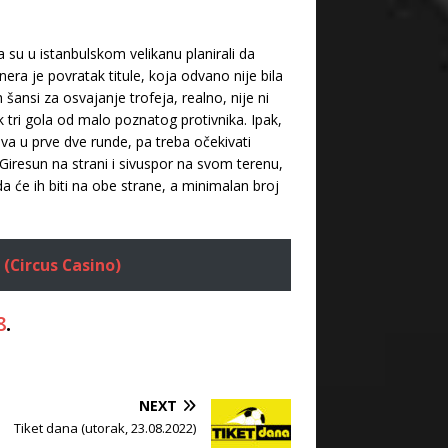
u u istanbulskom velikanu planirali da
nera je povratak titule, koja odvano nije bila
 šansi za osvajanje trofeja, realno, nije ni
 tri gola od malo poznatog protivnika. Ipak,
ova u prve dve runde, pa treba očekivati
iresun na strani i sivuspor na svom terenu,
a će ih biti na obe strane, a minimalan broj
 (Circus Casino)
8
.
NEXT
Tiket dana (utorak, 23.08.2022)