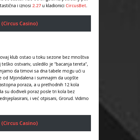
astična i iznosi
2.27
u kladionici
CircusBet
.
 (Circus Casino)
e ovaj klub ostao u toku sezone bez mnoštva
 teško ostvariv, usledilo je ”bacanja tereta”,
umnjamo da timovi sa dna tabele mogu ući u
nje od Mjondalena i sumnajim da uopšte
uzastopna poraza, a u prethodnih 12 kola
a su dođiveli poraz posle tri kola bez
lednjeplasirani, i već otpisani, Grorud. Vidimo
 (Circus Casino)