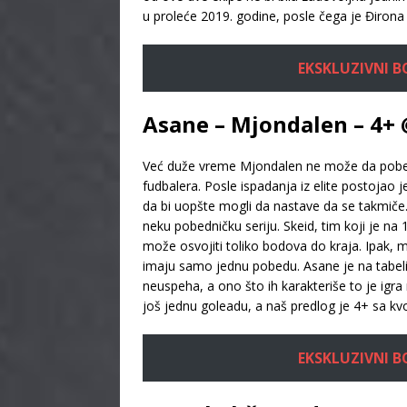
u proleće 2019. godine, posle čega je Đirona
EKSKLUZIVNI BON
Asane – Mjondalen – 4+ 
Već duže vreme Mjondalen ne može da pobedi 
fudbalera. Posle ispadanja iz elite postojao j
da bi uopšte mogli da nastave da se takmiče.
neku pobedničku seriju. Skeid, tim koji je 
može osvojiti toliko bodova do kraja. Ipak, m
imaju samo jednu pobedu. Asane je na tabeli i
neuspeha, a ono što ih karakteriše to je igra n
još jednu goleadu, a naš predlog je 4+ sa 
EKSKLUZIVNI BON