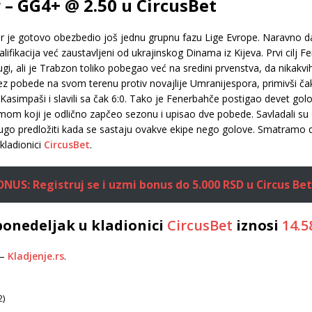
– GG4+ @ 2.50 u CircusBet
je gotovo obezbedio još jednu grupnu fazu Lige Evrope. Naravno da s
lifikacija već zaustavljeni od ukrajinskog Dinama iz Kijeva. Prvi cilj Fe
ugi, ali je Trabzon toliko pobegao već na sredini prvenstva, da nikakvih
ez pobede na svom terenu protiv novajlije Umranijespora, primivši čak
 Kasimpaši i slavili sa čak 6:0. Tako je Fenerbahče postigao devet gol
om koji je odlično zapčeo sezonu i upisao dve pobede. Savladali su G
drugo predložiti kada se sastaju ovakve ekipe nego golove. Smatramo d
kladionici
CircusBet
.
US: Registruj se i uzmi bonus do 5.000 RSD u Circus Bet
ponedeljak u kladionici
CircusBet
iznosi
14.5
–
Kladjenje.rs
.
2)