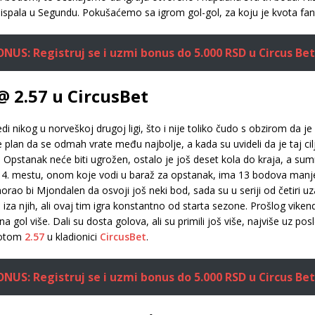
 ispala u Segundu. Pokušaćemo sa igrom gol-gol, za koju je kvota fant
US: Registruj se i uzmi bonus do 5.000 RSD u Circus Bet
@ 2.57 u CircusBet
nikog u norveškoj drugoj ligi, što i nije toliko čudo s obzirom da j
e plan da se odmah vrate među najbolje, a kada su uvideli da je taj cilj
 Opstanak neće biti ugrožen, ostalo je još deset kola do kraja, a s
na 14. mestu, onom koje vodi u baraž za opstanak, ima 13 bodova ma
orao bi Mjondalen da osvoji još neki bod, sada su u seriji od četiri 
za njih, ali ovaj tim igra konstantno od starta sezone. Prošlog vikend
a gol više. Dali su dosta golova, ali su primili još više, najviše uz pos
kvotom
2.57
u kladionici
CircusBet
.
US: Registruj se i uzmi bonus do 5.000 RSD u Circus Bet