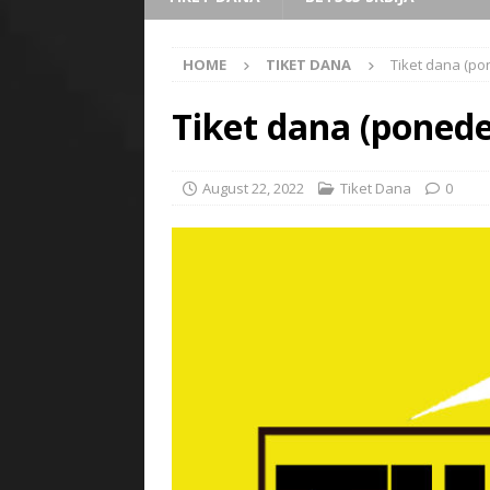
HOME
TIKET DANA
Tiket dana (pon
Tiket dana (ponede
August 22, 2022
Tiket Dana
0