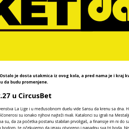
 Ostalo je dosta utakmica iz ovog kola, a pred nama je i kraj k
gu da budu promenjene.
.27 u CircusBet
venstva La Lige i u međusobnom duelu vide šansu da krenu sa dna. He
onerosi su ionako njihovi najteži rivali. Katalonci su igrali na Mestalji
uba su, da za početka postanu stabilan prvoligaš, a finansije im ni do
 bodom, te očekujemo da igraju otvoreno i napadnu sva tri boda. Nisu 