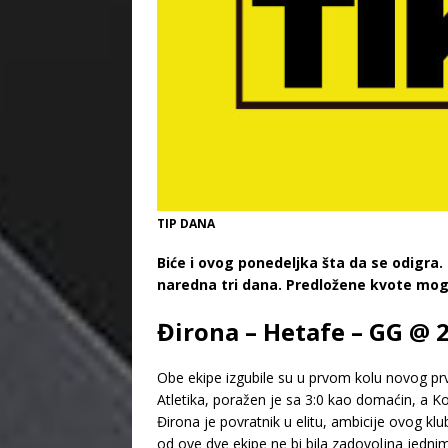
TIP DANA
Biće i ovog ponedeljka šta da se odigra.
naredna tri dana. Predložene kvote mo
Đirona – Hetafe – GG @ 2
Obe ekipe izgubile su u prvom kolu novog pr
Atletika, poražen je sa 3:0 kao domaćin, a Kolć
Đirona je povratnik u elitu, ambicije ovog kl
od ove dve ekipe ne bi bila zadovoljna jednim