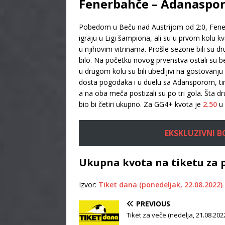
Fenerbahče – Adanaspor 
Pobedom u Beču nad Austrijom od 2:0, Fener 
igraju u Ligi šampiona, ali su u prvom kolu kva
u njihovim vitrinama. Prošle sezone bili su dr
bilo. Na početku novog prvenstva ostali su b
u drugom kolu su bili ubedljivi na gostovanju
dosta pogodaka i u duelu sa Adansporom, tim
a na oba meča postizali su po tri gola. Šta 
bio bi četiri ukupno. Za GG4+ kvota je
2.50
u 
EKSKLUZIVNI BON
Ukupna kvota na tiketu za 
Izvor:
Tiket dana (ponedeljak, 22.08.2022)
PREVIOUS
Tiket za veče (nedelja, 21.08.202