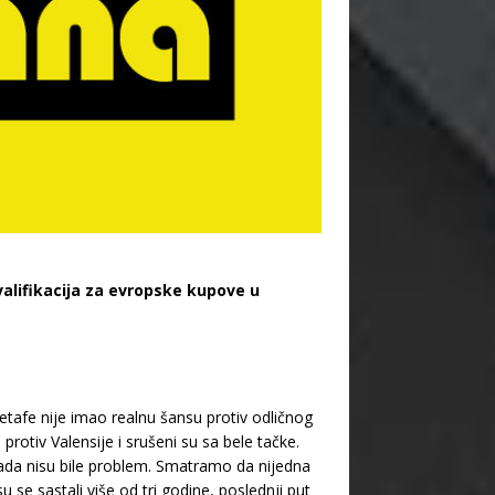
valifikacija za evropske kupove u
tafe nije imao realnu šansu protiv odličnog
 protiv Valensije i srušeni su sa bele tačke.
 sada nisu bile problem. Smatramo da nijedna
se sastali više od tri godine, poslednji put