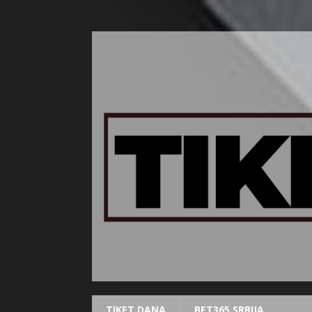
TIKET DANA
BET365 SRBIJA