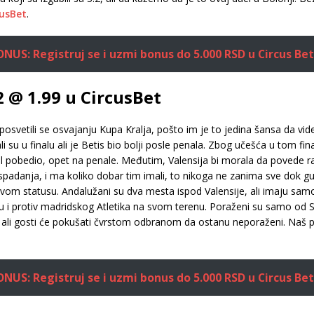
cusBet
.
US: Registruj se i uzmi bonus do 5.000 RSD u Circus Bet
2 @ 1.99 u CircusBet
i posvetili se osvajanju Kupa Kralja, pošto im je to jedina šansa da vi
i su u finalu ali je Betis bio bolji posle penala. Zbog učešća u tom fin
 Real pobedio, opet na penale. Međutim, Valensija bi morala da povede
spadanja, i ma koliko dobar tim imali, to nikoga ne zanima sve dok g
o svom statusu. Andalužani su dva mesta ispod Valensije, ali imaju sa
u i protiv madridskog Atletika na svom terenu. Poraženi su samo od S
, ali gosti će pokušati čvrstom odbranom da ostanu neporaženi. Naš pr
US: Registruj se i uzmi bonus do 5.000 RSD u Circus Bet