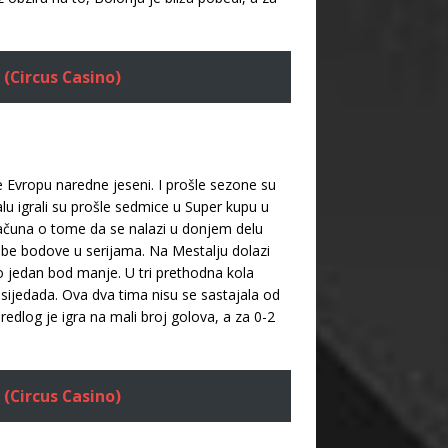
 (Circus Casino)
de Evropu naredne jeseni. I prošle sezone su
alu igrali su prošle sedmice u Super kupu u
 računa o tome da se nalazi u donjem delu
ube bodove u serijama. Na Mestalju dolazi
mo jedan bod manje. U tri prethodna kola
sijedada. Ova dva tima nisu se sastajala od
edlog je igra na mali broj golova, a za 0-2
 (Circus Casino)