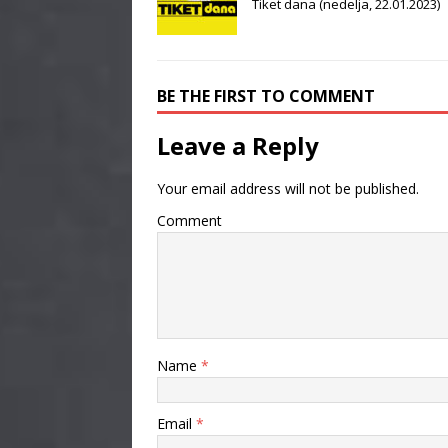
Tiket dana (nedelja, 22.01.2023)
BE THE FIRST TO COMMENT
Leave a Reply
Your email address will not be published.
Comment
Name
*
Email
*